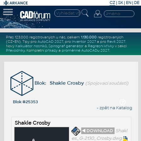
CZ
|
SK
|
EN
|
DE
Přes 123.000 registrovaných u nás, celkem
1.130.000
registrovaných
(CZ+EN)
. Tipy pro
AutoCAD 2027
, pro
Inventor 2027
a pro
Revit 2027
.
Nový
Kalkulátor nosníků
,
Spirograf generátor
a
Regresní křivky
v sekci
Převodníky
.
Kompletní
příkazy
a
proměnné AutoCADu 2027
.
Blok: Shakle Crosby
(Spojovací součásti)
Blok #25353
« zpět na Katalog
Shakle Crosby
◄ DOWNLOAD
Shakl
es_G-2130_Crosby.dwg