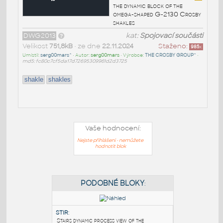
the dynamic block of the
omega-shaped G-2130 Crosby
shakles
DWG2013
kat:
Spojovací součásti
Velikost
751,8kB
• ze dne
22.11.2024
Staženo:
985
x
Umístil:
serg00mars^
• Autor:
serg00mars
• Výrobce:
THE CROSBY GROUP^
•
md5: fc80c7cf5da17d72695309961d2d3725
shakle
shakles
Vaše hodnocení:
Nejste přihlášeni - nemůžete
hodnotit blok