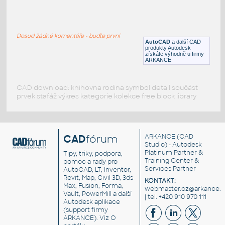
2130_SHACKLES_BOLT+COTTER_PIN
:
2D třmeny šroubové - závlačky
Dosud žádné komentáře - buďte první
DWG
Spojovací součásti
AutoCAD
a další CAD
produkty Autodesk
získáte výhodně u firmy
ARKANCE
CAD download: knihovna rodina symbol detail součást
prvek stafáž výkres kategorie kolekce free block library
CAD
fórum
ARKANCE
(CAD
Studio) - Autodesk
Platinum Partner &
Tipy, triky, podpora,
Training Center &
pomoc a rady pro
Services Partner
AutoCAD, LT, Inventor,
Revit, Map, Civil 3D, 3ds
KONTAKT:
Max, Fusion, Forma,
webmaster.cz@arkance.w
Vault, PowerMill a další
| tel. +420 910 970 111
Autodesk aplikace
(support firmy
ARKANCE). Viz
O