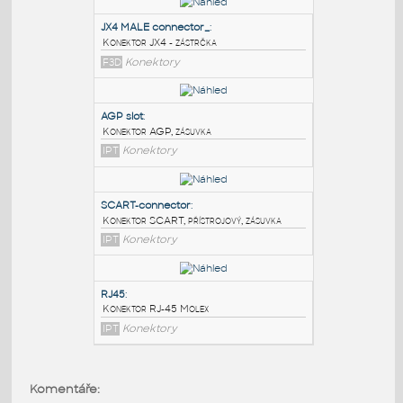
PODOBNÉ BLOKY
:
JX4 MALE connector_
:
Konektor JX4 - zástrčka
F3D
Konektory
AGP slot
:
Konektor AGP, zásuvka
IPT
Konektory
SCART-connector
:
Komentáře:
Konektor SCART, přístrojový, zásuvka