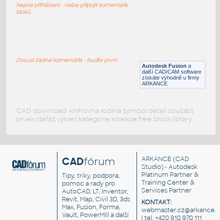
Nejste přihlášeni - nelze připojit komentáře
IPT
Konektory
bloků
RJ45
:
Konektor RJ-45 Molex
Dosud žádné komentáře - buďte první
Autodesk Fusion
a
IPT
Konektory
další CAD/CAM software
získáte výhodně u firmy
ARKANCE
CAD download: knihovna rodina symbol detail součást
prvek stafáž výkres kategorie kolekce free block library
CAD
fórum
ARKANCE
(CAD
Studio) - Autodesk
Platinum Partner &
Tipy, triky, podpora,
Training Center &
pomoc a rady pro
Services Partner
AutoCAD, LT, Inventor,
Revit, Map, Civil 3D, 3ds
KONTAKT:
Max, Fusion, Forma,
webmaster.cz@arkance.w
Vault, PowerMill a další
| tel. +420 910 970 111