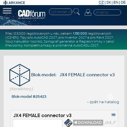
CZ
|
SK
|
EN
|
DE
Přes 123.000 registrovaných u nás, celkem
1.130.000
registrovaných
(CZ+EN)
. Tipy pro
AutoCAD 2027
, pro
Inventor 2027
a pro
Revit 2027
.
Nový
Kalkulátor nosníků
,
Spirograf generátor
a
Regresní křivky
v sekci
Převodníky
.
Kompletní
příkazy
a
proměnné AutoCADu 2027
.
Blok-model: JX4 FEMALE connector v3
(Konektory)
Blok-model #25423
« zpět na Katalog
JX4 FEMALE connector v3
◄ DOWNLOAD
JX4_F