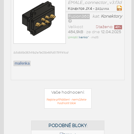
EMALE_connector_v3.f3d
Konektor JX4 - zásuvka
Fusion360
kat:
Konektory
Velikost
Staženo:
401
x
484,9kB
• ze dne
12.04.2025
Umístil:
Ivanko^
•
md5:
b3db5b08341b2e7e03b46fd5791f41cd
mařenka
Vaše hodnocení:
Nejste přihlášeni - nemůžete
hodnotit blok