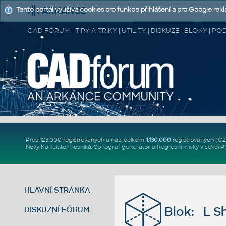
Tento portál využívá cookies pro funkce přihlášení a pro Google rek
CAD FÓRUM - TIPY A TRIKY | UTILITY | DISKUZE | BLOKY |
Přes 123.000 registrovaných u nás, celkem
1.130.000
registrovaných (C
Nový
Kalkulátor nosníků
,
Spirograf generátor
a
Regresní křivky
v sekci
P
HLAVNÍ STRÁNKA
Blok: L S
DISKUZNÍ FÓRUM