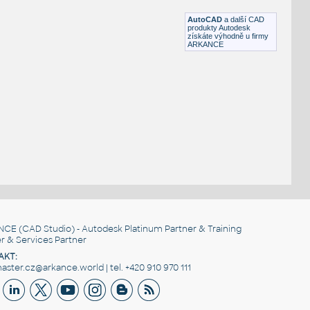
AutoCAD
a další CAD
produkty Autodesk
získáte výhodně u firmy
ARKANCE
NCE
(CAD Studio) - Autodesk Platinum Partner & Training
r & Services Partner
AKT:
ster.cz@arkance.world | tel. +420 910 970 111