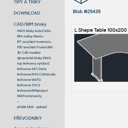
TIPY A TRIKY
Blok #25435
DOWNLOAD
CAD/BIM bloky
L Shape Table 100x200
DWG bloky AutoCADu
RFA rodiny Revitu
IPT součásti Inventoru
F3D součásti Fusion360
3D CAD modely
dynamické bloky DWG
top knihovny výrobců
knihovna AEC Data
knihovna RUG-CADstudio
knihovna WATG
knihovna TDCZ
knihovna BIMproject
PARTcommunity
--
přidat blok - upload
PŘEVODNÍKY