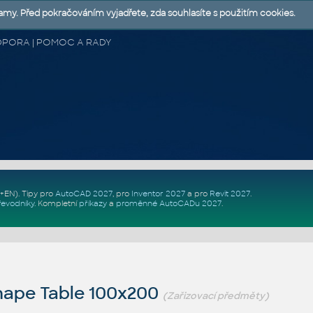
lamy. Před pokračováním vyjadřete, zda souhlasíte s použitím cookies.
 PODPORA | POMOC A RADY
Z+EN)
. Tipy pro
AutoCAD 2027
, pro
Inventor 2027
a pro
Revit 2027
.
řevodníky
.
Kompletní
příkazy
a
proměnné AutoCADu 2027
.
hape Table 100x200
(Zařizovací předměty)