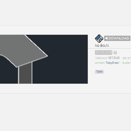
◄ DOWNLOAD
No Bolts
DWG2018
Velikost
187,5kB
• ze d
Umístil:
TobyDrac^
• Autor
Table