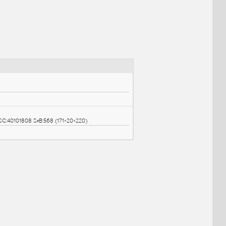
NÉ BLOKY
:
(normally open)
hemata
A - NO NO - C - CV UNSPSC:40101808 SfB:568 (171×20×220)