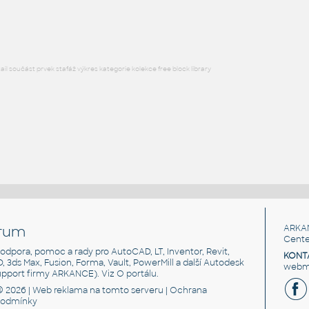
DWG
Instalace
DWG
Vytápění
l součást prvek stafáž výkres kategorie kolekce free block library
rum
ARKA
Cente
, podpora, pomoc a rady pro AutoCAD, LT, Inventor, Revit,
KONT
3D, 3ds Max, Fusion, Forma, Vault, PowerMill a další Autodesk
webma
support firmy ARKANCE). Viz
O portálu
.
© 2026 |
Web reklama
na tomto serveru |
Ochrana
podmínky