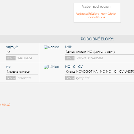
Vaše hodnocení:
Nejste přihlášeni - nemůžete
hodnotit blok
PODOB
vajra_2
:
U111
:
ře bloků
no
Spínací kontakt NO 
DWG
Dekorace
DWG
Liniová sc
no
:
NO - C - CV
:
Nouzové svítidlo
Kachle NOVOGOTIK