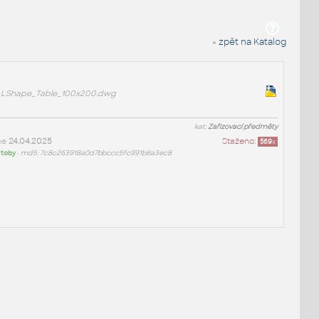
« zpět na Katalog
LShape_Table_100x200.dwg
kat:
Zařizovací předměty
ne
24.04.2025
Staženo:
569
x
:
toby
•
md5: 7c8c263918a0d7bbccc5fc991b8a3ec8