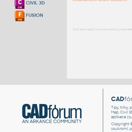
CIVIL 3D
FUSION
CAD download: knihovna rodina symbol detai
CAD
fó
Tipy, triky
Map, Civil 
aplikace (
Copyright 
soukromí, 