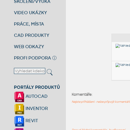
ŠKOLENÍ/VÝUKA
VIDEO UKÁZKY
PRÁCE, MÍSTA
CAD PRODUKTY
WEB ODKAZY
PROFI PODPORA
ⓘ
PORTÁLY PRODUKTŮ
Komentáře:
AUTOCAD
Nejste přihlášeni - nelze připojit komentá
INVENTOR
REVIT
Dosud žádné komentáře - buďte první