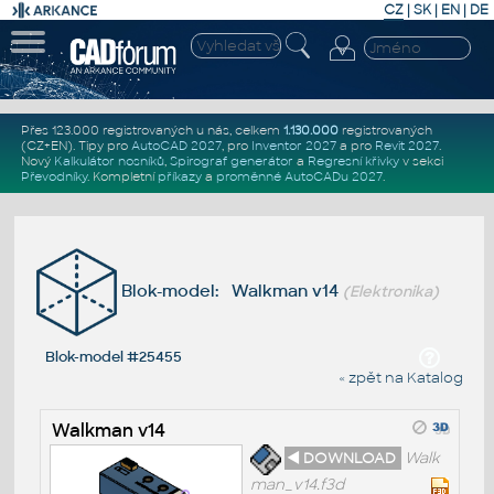
CZ
|
SK
|
EN
|
DE
Přes 123.000 registrovaných u nás, celkem
1.130.000
registrovaných
(CZ+EN)
. Tipy pro
AutoCAD 2027
, pro
Inventor 2027
a pro
Revit 2027
.
Nový
Kalkulátor nosníků
,
Spirograf generátor
a
Regresní křivky
v sekci
Převodníky
.
Kompletní
příkazy
a
proměnné AutoCADu 2027
.
Blok-model: Walkman v14
(Elektronika)
Blok-model #25455
« zpět na Katalog
Walkman v14
◄ DOWNLOAD
Walk
man_v14.f3d