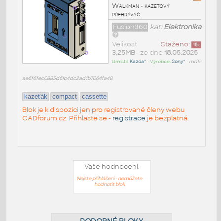
Walkman - kazetový
přehrávač
Fusion360
kat:
Elektronika
Velikost
Staženo:
15
x
3,25MB
• ze dne
18.05.2025
Umístil:
Kazda^
• Výrobce:
Sony^
•
md5:
ae6f6fec0885d61b4dc2ad1b7064fa48
kazeťák
compact
cassette
Blok je k dispozici jen pro registrované členy webu
CADforum.cz. Přihlaste se -
registrace
je bezplatná.
Vaše hodnocení:
Nejste přihlášeni - nemůžete
hodnotit blok