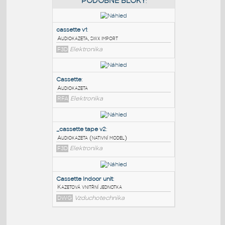
PODOBNÉ BLOKY
:
cassette v1
:
Audiokazeta, swx import
F3D
Elektronika
Cassette
:
Audiokazeta
RFA
Elektronika