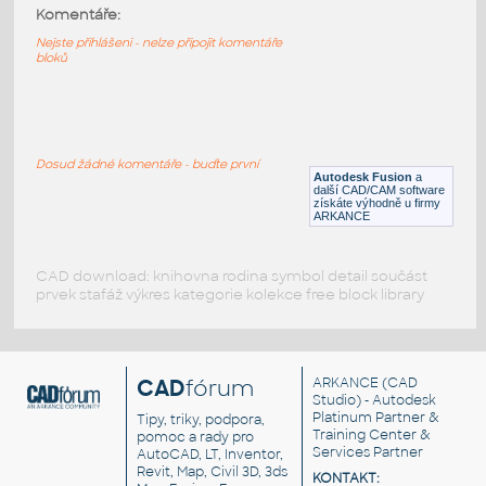
_cassette tape v2
:
Komentáře:
Audiokazeta (nativní model)
Nejste přihlášeni - nelze připojit komentáře
bloků
F3D
Elektronika
Cassette Indoor unit
:
Kazetová vnitřní jednotka
Dosud žádné komentáře - buďte první
Autodesk Fusion
a
DWG
Vzduchotechnika
další CAD/CAM software
získáte výhodně u firmy
ARKANCE
CAD download: knihovna rodina symbol detail součást
prvek stafáž výkres kategorie kolekce free block library
CAD
fórum
ARKANCE
(CAD
Studio) - Autodesk
Platinum Partner &
Tipy, triky, podpora,
Training Center &
pomoc a rady pro
Services Partner
AutoCAD, LT, Inventor,
Revit, Map, Civil 3D, 3ds
KONTAKT: