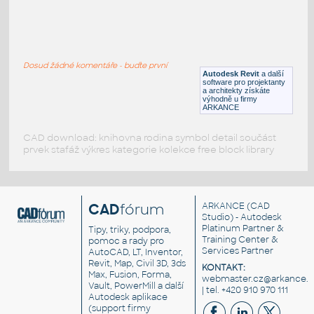
arbus-11
:
Keře - Fence
Dosud žádné komentáře - buďte první
DWG
Rostliny, stromy
Autodesk Revit
a další
software pro projektanty
a architekty získáte
výhodně u firmy
ARKANCE
CAD download: knihovna rodina symbol detail součást
prvek stafáž výkres kategorie kolekce free block library
CAD
fórum
ARKANCE
(CAD
Studio) - Autodesk
Platinum Partner &
Tipy, triky, podpora,
Training Center &
pomoc a rady pro
Services Partner
AutoCAD, LT, Inventor,
Revit, Map, Civil 3D, 3ds
KONTAKT:
Max, Fusion, Forma,
webmaster.cz@arkance.w
Vault, PowerMill a další
| tel. +420 910 970 111
Autodesk aplikace
(support firmy