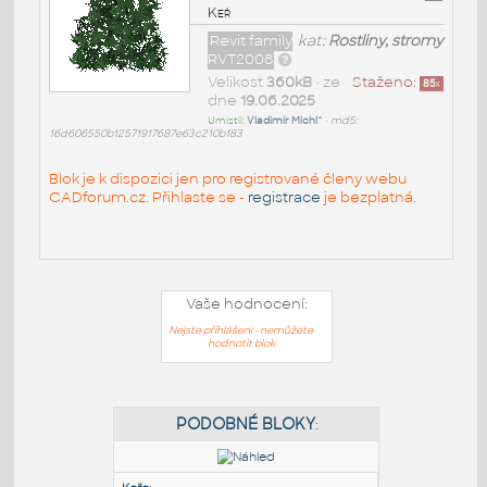
Keř
Revit family
kat:
Rostliny, stromy
RVT2008
Velikost
360kB
• ze
Staženo:
85
x
dne
19.06.2025
Umístil:
Vladimír Michl^
•
md5:
16d606550b12571917687e63c210b183
Blok je k dispozici jen pro registrované členy webu
CADforum.cz. Přihlaste se -
registrace
je bezplatná.
Vaše hodnocení:
Nejste přihlášeni - nemůžete
hodnotit blok