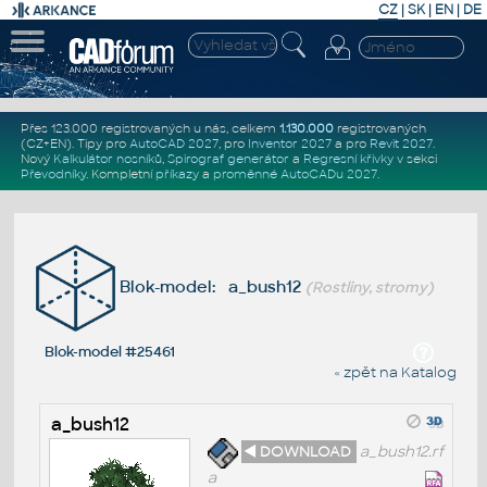
CZ
|
SK
|
EN
|
DE
Přes 123.000 registrovaných u nás, celkem
1.130.000
registrovaných
(CZ+EN)
. Tipy pro
AutoCAD 2027
, pro
Inventor 2027
a pro
Revit 2027
.
Nový
Kalkulátor nosníků
,
Spirograf generátor
a
Regresní křivky
v sekci
Převodníky
.
Kompletní
příkazy
a
proměnné AutoCADu 2027
.
Blok-model: a_bush12
(Rostliny, stromy)
Blok-model #25461
« zpět na Katalog
a_bush12
◄ DOWNLOAD
a_bush12.rf
a