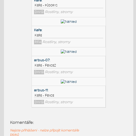
PODOBNÉ BLOKY
:
Keře
:
Keře - půdorys
DWG
Rostliny, stromy
Keře
:
Keře
RFA
Rostliny, stromy
arbus-07
:
Komentáře:
Keře - Fence2
Nejste přihlášeni - nelze připojit komentáře
DWG
Rostliny, stromy
bloků