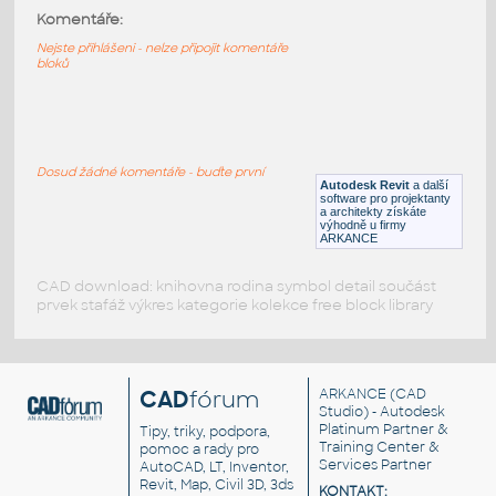
Skříňka zásuvky
:
Komentáře:
Skříňka se zásuvkami
Nejste přihlášeni - nelze připojit komentáře
bloků
RFA
Nábytek
Cabeceira
:
Skříňka se zásuvkami
Dosud žádné komentáře - buďte první
Autodesk Revit
a další
DWG
Nábytek
software pro projektanty
a architekty získáte
výhodně u firmy
ARKANCE
CAD download: knihovna rodina symbol detail součást
prvek stafáž výkres kategorie kolekce free block library
CAD
fórum
ARKANCE
(CAD
Studio) - Autodesk
Platinum Partner &
Tipy, triky, podpora,
Training Center &
pomoc a rady pro
Services Partner
AutoCAD, LT, Inventor,
Revit, Map, Civil 3D, 3ds
KONTAKT: