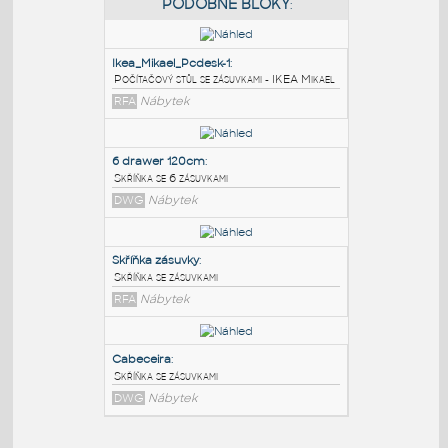
PODOBNÉ BLOKY
:
Ikea_Mikael_Pcdesk-1
:
Počítačový stůl se zásuvkami - IKEA Mikael
RFA
Nábytek
6 drawer 120cm
:
Skříňka se 6 zásuvkami
DWG
Nábytek