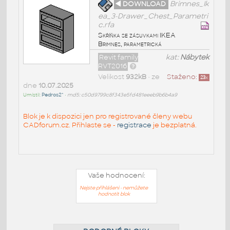
◄ DOWNLOAD
Brimnes_Ik
ea_3-Drawer_Chest_Parametri
c.rfa
Skříňka se zásuvkami IKEA
Brimnes, parametrická
Revit family
kat:
Nábytek
RVT2016
Velikost
932kB
• ze
Staženo:
23
x
dne
10.07.2025
Umístil:
Pedros2^
•
md5: c50d9799c8f343e5fd481eeeb9b6b4a9
Blok je k dispozici jen pro registrované členy webu
CADforum.cz. Přihlaste se -
registrace
je bezplatná.
Vaše hodnocení:
Nejste přihlášeni - nemůžete
hodnotit blok