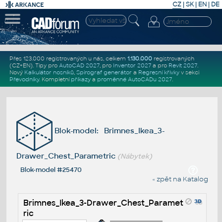
CZ
|
SK
|
EN
|
DE
Přes 123.000 registrovaných u nás, celkem
1.130.000
registrovaných
(CZ+EN)
. Tipy pro
AutoCAD 2027
, pro
Inventor 2027
a pro
Revit 2027
.
Nový
Kalkulátor nosníků
,
Spirograf generátor
a
Regresní křivky
v sekci
Převodníky
.
Kompletní
příkazy
a
proměnné AutoCADu 2027
.
Blok-model: Brimnes_Ikea_3-
Drawer_Chest_Parametric
(Nábytek)
Blok-model #25470
« zpět na Katalog
Brimnes_Ikea_3-Drawer_Chest_Paramet
ric