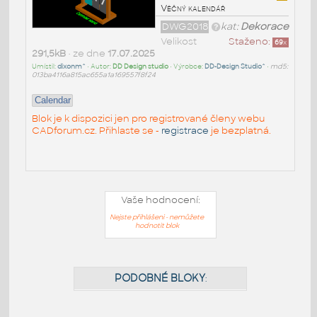
Věčný kalendář
DWG2018
kat:
Dekorace
Velikost
Staženo:
69
x
291,5kB
• ze dne
17.07.2025
Umístil:
dixonm^
• Autor:
DD Design studio
• Výrobce:
DD-Design Studio^
•
md5:
013ba4116a815ac655a1a169557f8f24
Calendar
Blok je k dispozici jen pro registrované členy webu
CADforum.cz. Přihlaste se -
registrace
je bezplatná.
Vaše hodnocení:
Nejste přihlášeni - nemůžete
hodnotit blok