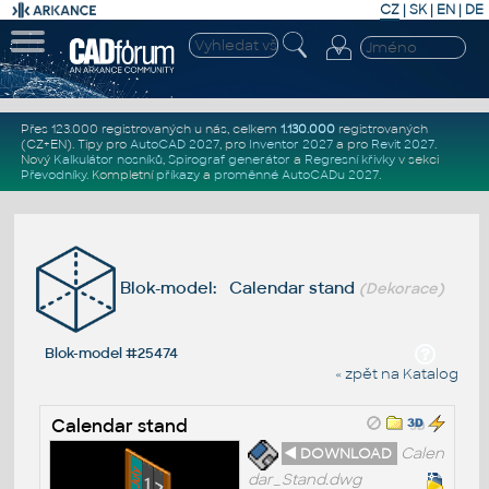
CZ
|
SK
|
EN
|
DE
Přes 123.000 registrovaných u nás, celkem
1.130.000
registrovaných
(CZ+EN)
. Tipy pro
AutoCAD 2027
, pro
Inventor 2027
a pro
Revit 2027
.
Nový
Kalkulátor nosníků
,
Spirograf generátor
a
Regresní křivky
v sekci
Převodníky
.
Kompletní
příkazy
a
proměnné AutoCADu 2027
.
Blok-model: Calendar stand
(Dekorace)
Blok-model #25474
« zpět na Katalog
Calendar stand
◄ DOWNLOAD
Calen
dar_Stand.dwg