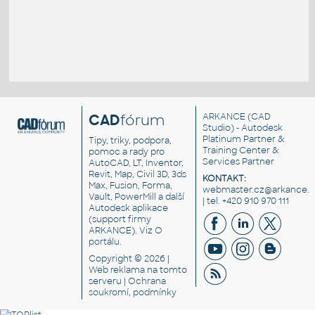
CAD
fórum
ARKANCE
(CAD
Studio) - Autodesk
Platinum Partner &
Tipy, triky, podpora,
Training Center &
pomoc a rady pro
Services Partner
AutoCAD, LT, Inventor,
Revit, Map, Civil 3D, 3ds
KONTAKT:
Max, Fusion, Forma,
webmaster.cz@arkance.w
Vault, PowerMill a další
| tel. +420 910 970 111
Autodesk aplikace
(support firmy
ARKANCE). Viz
O
portálu
.
Copyright © 2026 |
Web reklama
na tomto
serveru |
Ochrana
soukromí, podmínky