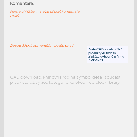
Komentáře:
Nejste přihlášeni - nelze připojit komentáře
bloků
PODOBNÉ BLOKY
:
Dosud žádné komentáře - buďte první
AutoCAD
a další CAD
produkty Autodesk
získáte výhodně u firmy
ARKANCE
CAD download: knihovna rodina symbol detail součást
prvek stafáž výkres kategorie kolekce free block library