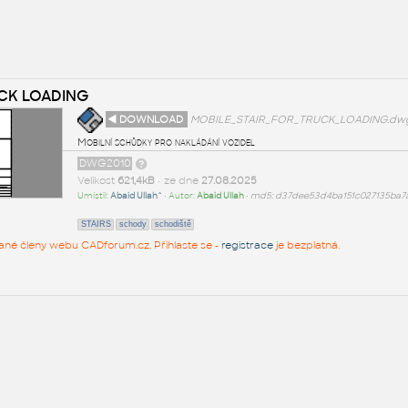
UCK LOADING
◄ DOWNLOAD
MOBILE_STAIR_FOR_TRUCK_LOADING.dw
Mobilní schůdky pro nakládání vozidel
DWG2010
Velikost
621,4kB
• ze dne
27.08.2025
Umístil:
Abaid Ullah^
• Autor:
Abaid Ullah
•
md5: d37dee53d4ba151c027135ba7
STAIRS
schody
schodiště
rované členy webu CADforum.cz. Přihlaste se -
registrace
je bezplatná.