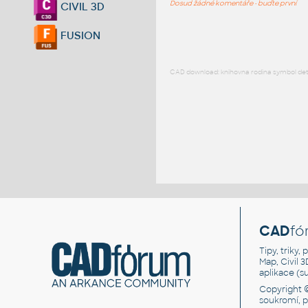
Dosud žádné komentáře - buďte první
CIVIL 3D
FUSION
CAD download: knihovna rodina symbol detai
CAD
fó
Tipy, triky
Map, Civil 
aplikace (
Copyright 
soukromí, 