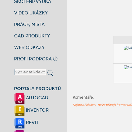
ŠKOLENÍ/VÝUKA
VIDEO UKÁZKY
PRÁCE, MÍSTA
CAD PRODUKTY
WEB ODKAZY
PROFI PODPORA
ⓘ
PORTÁLY PRODUKTŮ
AUTOCAD
Komentáře:
Nejste přihlášeni - nelze připojit komentá
INVENTOR
REVIT