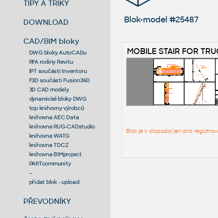
TIPY A TRIKY
Blok-model #25487
DOWNLOAD
CAD/BIM bloky
MOBILE STAIR FOR TR
DWG bloky AutoCADu
RFA rodiny Revitu
IPT součásti Inventoru
F3D součásti Fusion360
3D CAD modely
dynamické bloky DWG
top knihovny výrobců
knihovna AEC Data
knihovna RUG-CADstudio
Blok je k dispozici jen pro regist
knihovna WATG
knihovna TDCZ
knihovna BIMproject
PARTcommunity
--
přidat blok - upload
PŘEVODNÍKY