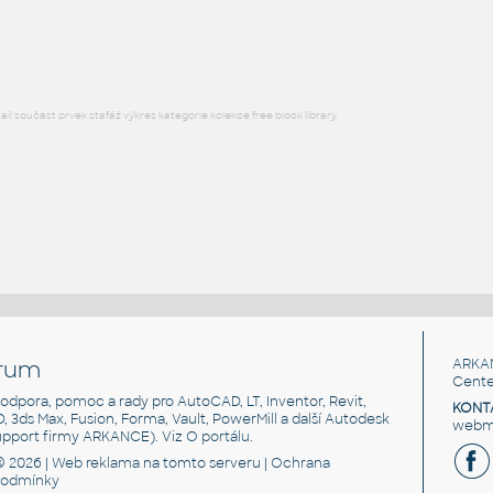
RFA
Schodiště
l součást prvek stafáž výkres kategorie kolekce free block library
rum
ARKA
Cente
, podpora, pomoc a rady pro AutoCAD, LT, Inventor, Revit,
KONT
3D, 3ds Max, Fusion, Forma, Vault, PowerMill a další Autodesk
webma
support firmy ARKANCE). Viz
O portálu
.
© 2026 |
Web reklama
na tomto serveru |
Ochrana
podmínky