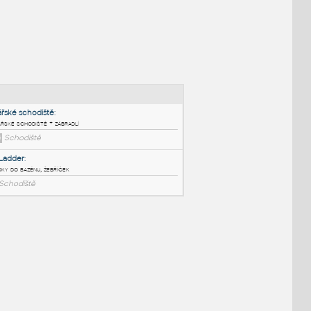
NÉ BLOKY
:
Mlynářské schodiště
:
Mlynářské schodiště + zábradlí
DWG
Schodiště
Pool Ladder
:
Schůdky do bazénu, žebříček