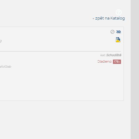
« zpět na Katalog
g
kat:
Schodiště
Staženo:
176
x
afcf2eb