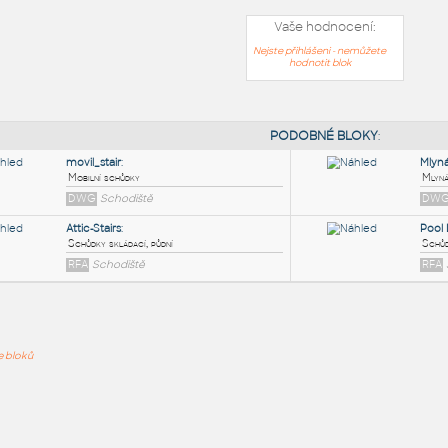
Vaše hodnocení:
Nejste přihlášeni - nemůžete
hodnotit blok
PODOB
movil_stair
:
ře bloků
Mobilní schůdky
DWG
Schodiště
Attic-Stairs
:
Schůdky skládací, půdní