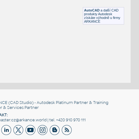
RFA
Schodiště
AutoCAD
a další CAD
produkty Autodesk
získáte výhodně u firmy
ARKANCE
NCE
(CAD Studio) - Autodesk Platinum Partner & Training
r & Services Partner
AKT:
ster.cz@arkance.world | tel. +420 910 970 111