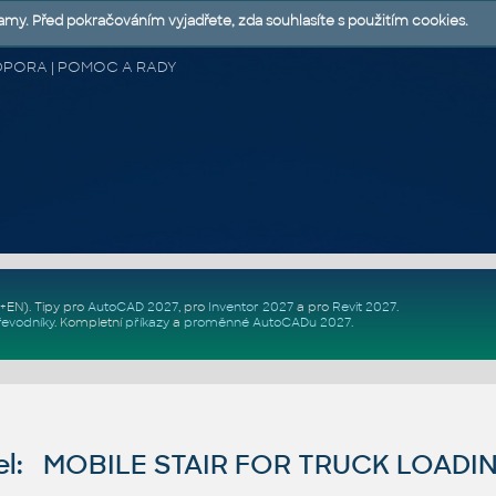
lamy. Před pokračováním vyjadřete, zda souhlasíte s použitím cookies.
 PODPORA | POMOC A RADY
Z+EN)
. Tipy pro
AutoCAD 2027
, pro
Inventor 2027
a pro
Revit 2027
.
řevodníky
.
Kompletní
příkazy
a
proměnné AutoCADu 2027
.
el: MOBILE STAIR FOR TRUCK LOADI