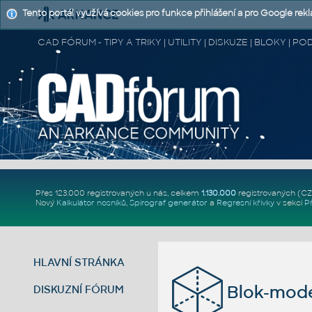
Tento portál využívá cookies pro funkce přihlášení a pro Google rek
CAD FÓRUM - TIPY A TRIKY | UTILITY | DISKUZE | BLOKY |
Přes 123.000 registrovaných u nás, celkem
1.130.000
registrovaných (C
Nový
Kalkulátor nosníků
,
Spirograf generátor
a
Regresní křivky
v sekci
P
HLAVNÍ STRÁNKA
Blok-mod
DISKUZNÍ FÓRUM