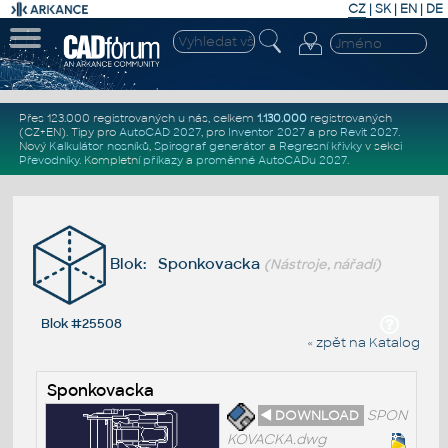
CZ
|
SK
|
EN
|
DE
Přes 123.000 registrovaných u nás, celkem
1.130.000
registrovaných
(CZ+EN)
. Tipy pro
AutoCAD 2027
, pro
Inventor 2027
a pro
Revit 2027
.
Nový
Kalkulátor nosníků
,
Spirograf generátor
a
Regresní křivky
v sekci
Převodníky
.
Kompletní
příkazy
a
proměnné AutoCADu 2027
.
Blok: Sponkovacka
(Nástroje, nářadí)
Blok #25508
« zpět na Katalog
Sponkovacka
◄ DOWNLOAD
SPON
KOVACKA.dwg