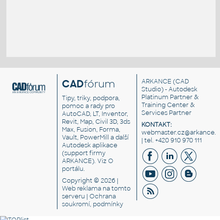
CAD
fórum
ARKANCE
(CAD
Studio) - Autodesk
Platinum Partner &
Tipy, triky, podpora,
Training Center &
pomoc a rady pro
Services Partner
AutoCAD, LT, Inventor,
Revit, Map, Civil 3D, 3ds
KONTAKT:
Max, Fusion, Forma,
webmaster.cz@arkance.w
Vault, PowerMill a další
| tel. +420 910 970 111
Autodesk aplikace
(support firmy
ARKANCE). Viz
O
portálu
.
Copyright © 2026 |
Web reklama
na tomto
serveru |
Ochrana
soukromí, podmínky