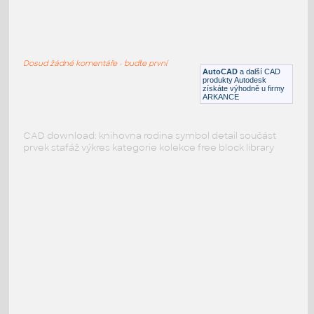
PODOBNÉ BLOKY
:
Dosud žádné komentáře - buďte první
AutoCAD
a další CAD
produkty Autodesk
získáte výhodně u firmy
ARKANCE
CAD download: knihovna rodina symbol detail součást
prvek stafáž výkres kategorie kolekce free block library