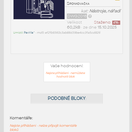
Sponkovačka
kat:
Nástroje, nářadí
DWG2018
Velikost
Staženo:
478
x
60,2kB
• ze dne
15.10.2025
Umístil:
PavVla^
•
md5: ef2fb9360c3ab88d39be4cc3fa5cd826
Vaše hodnocení:
Nejste přihlášeni - nemůžete
hodnotit blok
Komentáře:
Nejste přihlášeni - nelze připojit komentáře
bloků