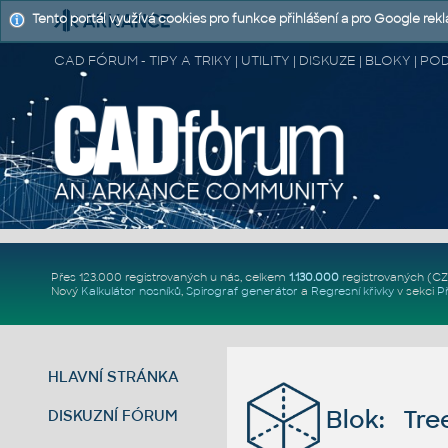
Tento portál využívá cookies pro funkce přihlášení a pro Google rek
CAD FÓRUM - TIPY A TRIKY | UTILITY | DISKUZE | BLOKY |
Přes 123.000 registrovaných u nás, celkem
1.130.000
registrovaných (C
Nový
Kalkulátor nosníků
,
Spirograf generátor
a
Regresní křivky
v sekci
P
HLAVNÍ STRÁNKA
Blok: Tree
DISKUZNÍ FÓRUM