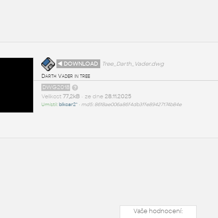
◄ DOWNLOAD
Tree_Darth_Vader.dwg
Darth Vader in tree
DWG2018
Velikost
77,2kB
• ze dne
28.11.2025
Umístil:
blkcar2^
•
md5: 8618ae006a86f4db3ffe89427174b84e
Vaše hodnocení: