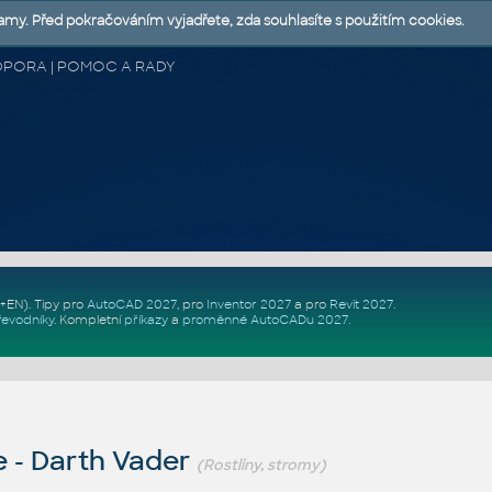
lamy. Před pokračováním vyjadřete, zda souhlasíte s použitím cookies.
 PODPORA | POMOC A RADY
Z+EN)
. Tipy pro
AutoCAD 2027
, pro
Inventor 2027
a pro
Revit 2027
.
řevodníky
.
Kompletní
příkazy
a
proměnné AutoCADu 2027
.
 - Darth Vader
(Rostliny, stromy)