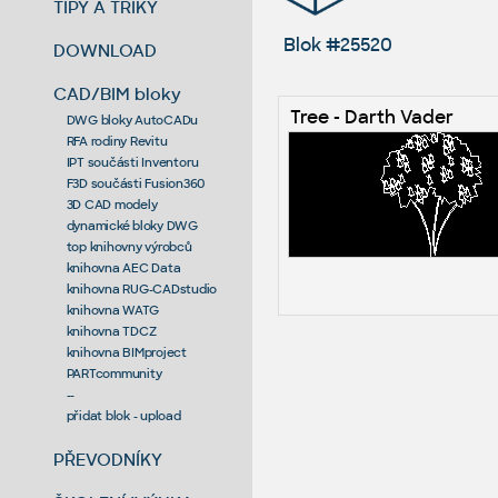
TIPY A TRIKY
Blok #25520
DOWNLOAD
CAD/BIM bloky
Tree - Darth Vader
DWG bloky AutoCADu
RFA rodiny Revitu
IPT součásti Inventoru
F3D součásti Fusion360
3D CAD modely
dynamické bloky DWG
top knihovny výrobců
knihovna AEC Data
knihovna RUG-CADstudio
knihovna WATG
knihovna TDCZ
knihovna BIMproject
PARTcommunity
--
přidat blok - upload
PŘEVODNÍKY