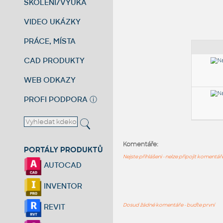
ŠKOLENÍ/VÝUKA
VIDEO UKÁZKY
PRÁCE, MÍSTA
CAD PRODUKTY
WEB ODKAZY
PROFI PODPORA
ⓘ
Komentáře:
PORTÁLY PRODUKTŮ
Nejste přihlášeni - nelze připojit komentá
AUTOCAD
INVENTOR
Dosud žádné komentáře - buďte první
REVIT