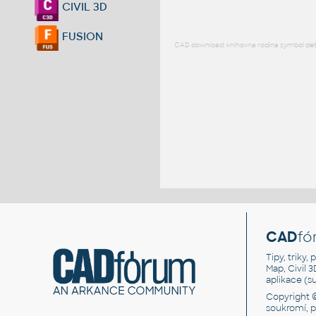
CIVIL 3D
FUSION
CAD download: knihovna rodina symbol detai
CAD
fó
Tipy, triky
Map, Civil 
aplikace (
Copyright 
soukromí, 