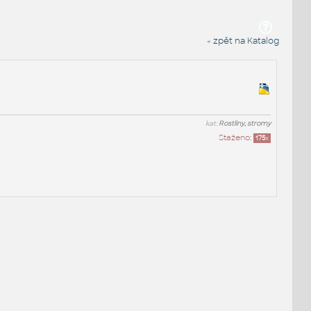
« zpět na Katalog
kat:
Rostliny, stromy
Staženo:
175
x