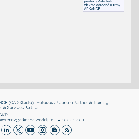
produkty Autodesk
získáte výhodně u firmy
ARKANCE
NCE
(CAD Studio) - Autodesk Platinum Partner & Training
r & Services Partner
AKT:
ster.cz@arkance.world | tel. +420 910 970 111