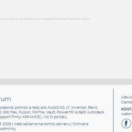
l součást prvek stafáž výkres kategorie kolekce free block library
rum
ARKA
Cente
, podpora, pomoc a rady pro AutoCAD, LT, Inventor, Revit,
KONT
3D, 3ds Max, Fusion, Forma, Vault, PowerMill a další Autodesk
webma
support firmy ARKANCE). Viz
O portálu
.
© 2026 |
Web reklama
na tomto serveru |
Ochrana
podmínky