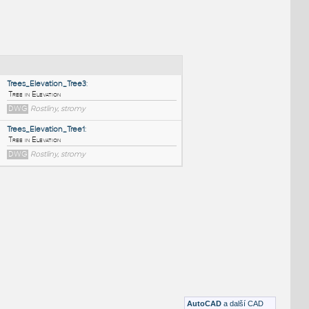
NÉ BLOKY
:
Trees_Elevation_Tree3
:
Tree in Elevation
DWG
Rostliny, stromy
Trees_Elevation_Tree1
:
Tree in Elevation
DWG
Rostliny, stromy
AutoCAD
a další CAD