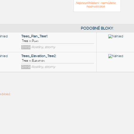
Nejste přihlášeni - nemůžete
hodnotit blok
PODOB
Trees_Plan_Tree1
:
ře bloků
Tree in Plan
DWG
Rostliny, stromy
Trees_Elevation_Tree2
:
Tree in Elevation
DWG
Rostliny, stromy