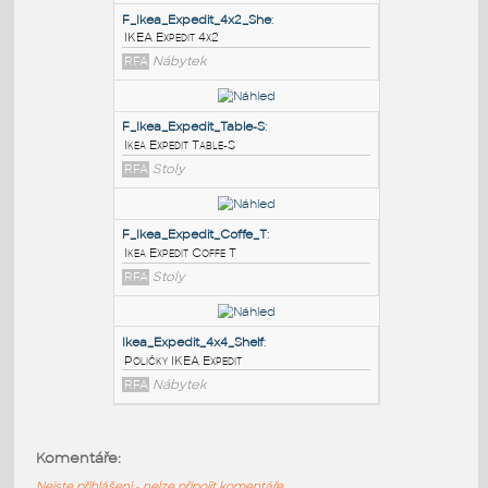
PODOBNÉ BLOKY
:
F_Ikea_Expedit_4x2_She
:
IKEA Expedit 4x2
RFA
Nábytek
F_Ikea_Expedit_Table-S
:
Ikea Expedit Table-S
RFA
Stoly
F_Ikea_Expedit_Coffe_T
:
Komentáře:
Ikea Expedit Coffe T
Nejste přihlášeni - nelze připojit komentáře