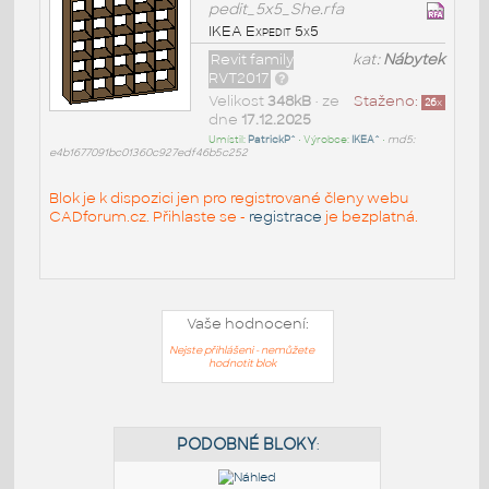
pedit_5x5_She.rfa
IKEA Expedit 5x5
Revit family
kat:
Nábytek
RVT2017
Velikost
348kB
• ze
Staženo:
26
x
dne
17.12.2025
Umístil:
PatrickP^
• Výrobce:
IKEA^
•
md5:
e4b1677091bc01360c927edf46b5c252
Blok je k dispozici jen pro registrované členy webu
CADforum.cz. Přihlaste se -
registrace
je bezplatná.
Vaše hodnocení:
Nejste přihlášeni - nemůžete
hodnotit blok