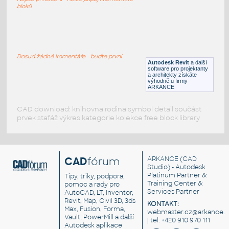
RFA
Stoly
bloků
Ikea_Expedit_4x4_Shelf
:
Poličky IKEA Expedit
Dosud žádné komentáře - buďte první
Autodesk Revit
a další
RFA
Nábytek
software pro projektanty
a architekty získáte
výhodně u firmy
ARKANCE
CAD download: knihovna rodina symbol detail součást
prvek stafáž výkres kategorie kolekce free block library
CAD
fórum
ARKANCE
(CAD
Studio) - Autodesk
Platinum Partner &
Tipy, triky, podpora,
Training Center &
pomoc a rady pro
Services Partner
AutoCAD, LT, Inventor,
Revit, Map, Civil 3D, 3ds
KONTAKT:
Max, Fusion, Forma,
webmaster.cz@arkance.w
Vault, PowerMill a další
| tel. +420 910 970 111
Autodesk aplikace