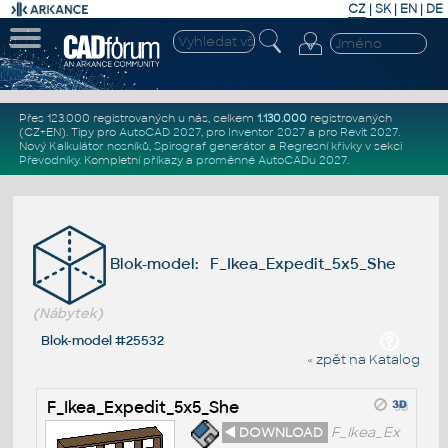
CZ
|
SK
|
EN
|
DE
Přes 123.000 registrovaných u nás, celkem
1.130.000
registrovaných
(CZ+EN)
. Tipy pro
AutoCAD 2027
, pro
Inventor 2027
a pro
Revit 2027
.
Nový
Kalkulátor nosníků
,
Spirograf generátor
a
Regresní křivky
v sekci
Převodníky
.
Kompletní
příkazy
a
proměnné AutoCADu 2027
.
Blok-model: F_Ikea_Expedit_5x5_She
(Nábytek)
Blok-model #25532
« zpět na Katalog
F_Ikea_Expedit_5x5_She
◄ DOWNLOAD
F_Ikea_Ex