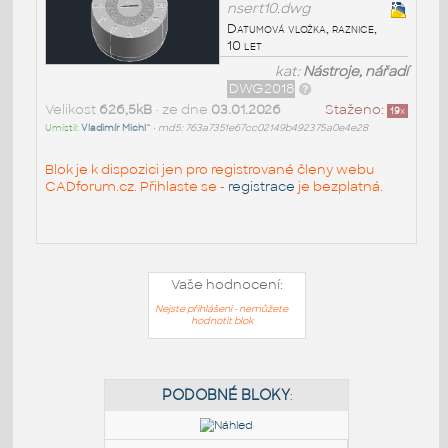
nsert10.dwg
Datumová vložka, raznice,
10 let
kat:
Nástroje, nářadí
DWG2018
Velikost
626,5kB
• ze dne
03.01.2026
Staženo:
19
x
Umístil:
Vladimír Michl^
•
md5: 763a7351e67cc02149b492375a0e4e28
Blok je k dispozici jen pro registrované členy webu
CADforum.cz. Přihlaste se -
registrace
je bezplatná.
Vaše hodnocení:
Nejste přihlášeni - nemůžete
hodnotit blok