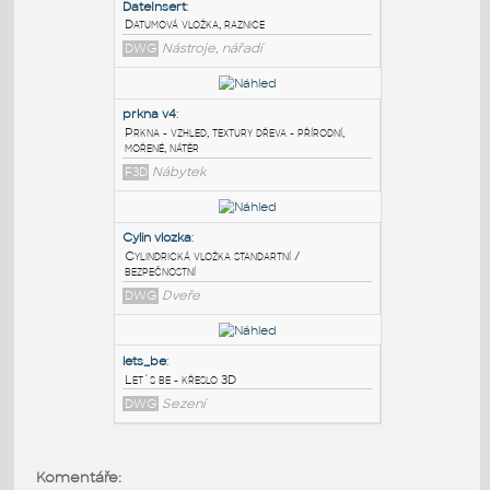
PODOBNÉ BLOKY
:
DateInsert
:
Datumová vložka, raznice
DWG
Nástroje, nářadí
prkna v4
:
Prkna - vzhled, textury dřeva - přírodní,
mořené, nátěr
F3D
Nábytek
Cylin vlozka
:
Cylindrická vložka standartní /
Komentáře: