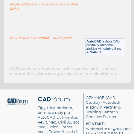
bezpečnostní
Nejste přihlášeni - nelze připojit komentáře
DWG
Dveře
bloků
lets_be
:
Let´s be - křeslo 3D
Dosud žádné komentáře - buďte první
AutoCAD
a další CAD
DWG
Sezení
produkty Autodesk
získáte výhodně u firmy
ARKANCE
CAD download: knihovna rodina symbol detail součást
prvek stafáž výkres kategorie kolekce free block library
CAD
fórum
ARKANCE
(CAD
Studio) - Autodesk
Platinum Partner &
Tipy, triky, podpora,
Training Center &
pomoc a rady pro
Services Partner
AutoCAD, LT, Inventor,
Revit, Map, Civil 3D, 3ds
KONTAKT:
Max, Fusion, Forma,
webmaster.cz@arkance.w
Vault, PowerMill a další
| tel. +420 910 970 111