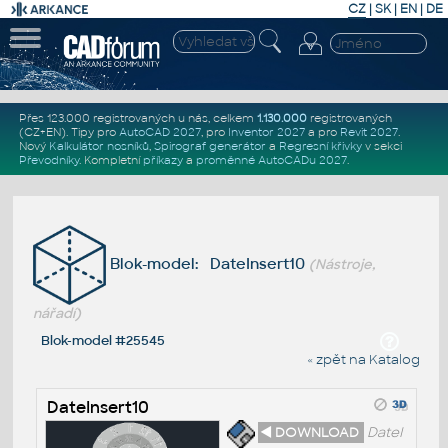
CZ
|
SK
|
EN
|
DE
Přes 123.000 registrovaných u nás, celkem
1.130.000
registrovaných
(CZ+EN)
. Tipy pro
AutoCAD 2027
, pro
Inventor 2027
a pro
Revit 2027
.
Nový
Kalkulátor nosníků
,
Spirograf generátor
a
Regresní křivky
v sekci
Převodníky
.
Kompletní
příkazy
a
proměnné AutoCADu 2027
.
Blok-model: DateInsert10
(Nástroje,
nářadí)
Blok-model #25545
« zpět na Katalog
DateInsert10
◄ DOWNLOAD
DateI