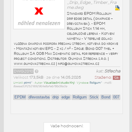
_Drip_Edge_Timber_Fra
me.dwg
Standard EPDM Rollgum
drip edge detail (okapnice –
dřevostavba). - EPDM
Rollgum Stick 1.14 mm,
celoplošně lepená - Kotvení
námětku - V tepelné izolaci
vložena okapová podpora přesahu střechy, kotvená do krokve
- Montážní kotvení EPS - 2 ks / m² - Spoje: Bond 007 tmel +
Rollgum SA 008 Max Schematic detail for reference – verify
project conditions. Distributor: Gumová Střecha s.r.o. |
www.gumovastrecha.cz | info@gumovastrecha.cz
DWG2010
kat:
Střecha
Velikost
173,5kB
• ze dne
14.05.2026
Staženo:
124
x
Umístil:
ptmt^
• Autor:
Vizualizační studio Khý
• Výrobce:
Rollgum^
•
md5:
8aeaa53f25218929b1e8afeb78b09a3a
EPDM
dřevostavba
drip
edge
Rollgum
Stick
Bond
007
Vaše hodnocení: