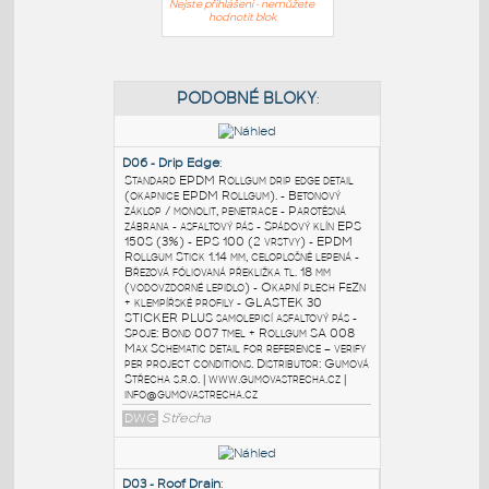
Nejste přihlášeni - nemůžete
hodnotit blok
PODOBNÉ BLOKY
:
D06 - Drip Edge
:
Standard EPDM Rollgum drip edge detail
(okapnice EPDM Rollgum). - Betonový
záklop / monolit, penetrace - Parotěsná
zábrana - asfaltový pás - Spádový klín EPS
150S (3%) - EPS 100 (2 vrstvy) - EPDM
Rollgum Stick 1.14 mm, celoplošně lepená -