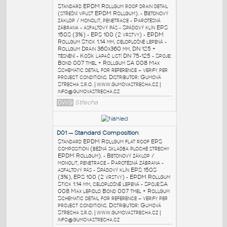
Březová fóliovaná překližka tl. 18 mm
(vodovzdorné lepidlo) - Okapní plech FeZn
+ klempířské profily - GLASTEK 30
STICKER PLUS samolepicí asfaltový pás -
Spoje: Bond 007 tmel + Rollgum SA 008
Max Schematic detail for reference – verify
per project conditions. Distributor: Gumová
Střecha s.r.o. | www.gumovastrecha.cz |
info@gumovastrecha.cz
DWG
Střecha
D03 - Roof Drain
:
Standard EPDM Rollgum roof drain detail
(střešní vpusť EPDM Rollgum). - Betonový
záklop / monolit, penetrace - Parotěsná
zábrana - asfaltový pás - Spádový klín EPS
150S (3%) - EPS 100 (2 vrstvy) - EPDM
Rollgum Stick 1.14 mm, celoplošně lepená -
Rollgum Drain 360x360 mm, DN 125 +
těsnění - Košík lapač listí DN 75-125 - Spoje:
Bond 007 tmel + Rollgum SA 008 Max
Schematic detail for reference – verify per
project conditions. Distributor: Gumová
Střecha s.r.o. | www.gumovastrecha.cz |