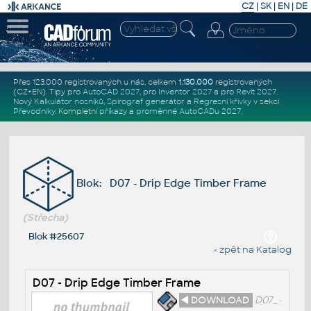
CZ
|
SK
|
EN
|
DE
Přes 123.000 registrovaných u nás, celkem
1.130.000
registrovaných
(CZ+EN)
. Tipy pro
AutoCAD 2027
, pro
Inventor 2027
a pro
Revit 2027
.
Nový
Kalkulátor nosníků
,
Spirograf generátor
a
Regresní křivky
v sekci
Převodníky
.
Kompletní
příkazy
a
proměnné AutoCADu 2027
.
Blok: D07 - Drip Edge Timber Frame
(Střecha)
Blok #25607
« zpět na Katalog
D07 - Drip Edge Timber Frame
◄ DOWNLOAD
D07_-