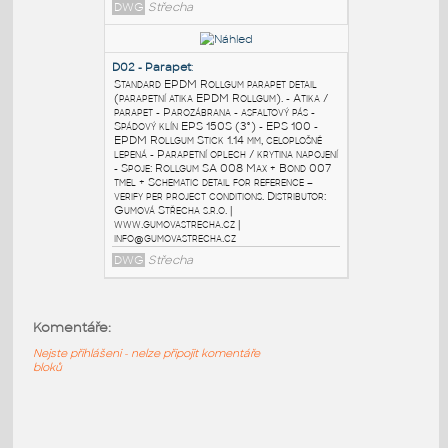
info@gumovastrecha.cz
DWG
Střecha
D01 — Standard Composition
:
Standard EPDM Rollgum flat roof EPS
composition (běžná skladba ploché střechy
EPDM Rollgum). - Betonový záklop /
monolit, penetrace - Parotěsná zábrana -
asfaltový pás - Spádový klín EPS 150S
(3%), EPS 100 (2 vrstvy) - EPDM Rollgum
Stick 1.14 mm, celoplošně lepená - Spoje:SA
008 Max lepidlo Bond 007 tmel + Rollgum
Schematic detail for reference – verify per
project conditions. Distributor: Gumová
Střecha s.r.o. | www.gumovastrecha.cz |
info@gumovastrecha.cz
DWG
Střecha
Komentáře:
Nejste přihlášeni - nelze připojit komentáře
bloků
D02 - Parapet
:
Standard EPDM Rollgum parapet detail
(parapetní atika EPDM Rollgum). - Atika /
parapet - Parozábrana - asfaltový pás -