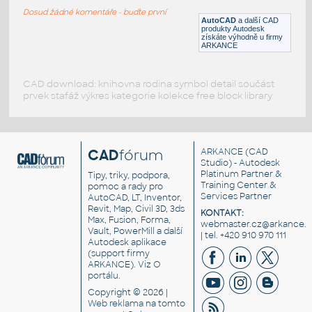
Spádový klín EPS 150S (3°) - EPS 100 -
Dosud žádné komentáře - buďte první
AutoCAD
a další CAD
EPDM Rollgum Stick 1.14 mm, celoplošně
produkty Autodesk
lepená - Parapetní oplech / krytina napojení
získáte výhodně u firmy
- Spoje: Rollgum SA 008 Max + Bond 007
ARKANCE
tmel + Schematic detail for reference –
verify per project conditions. Distributor:
Gumová Střecha s.r.o. |
CAD download: knihovna rodina symbol detail součást
www.gumovastrecha.cz |
prvek stafáž výkres kategorie kolekce free block library
info@gumovastrecha.cz
DWG
Střecha
CAD
fórum
ARKANCE
(CAD
Studio) - Autodesk
Platinum Partner &
Tipy, triky, podpora,
Training Center &
pomoc a rady pro
Services Partner
AutoCAD, LT, Inventor,
Revit, Map, Civil 3D, 3ds
KONTAKT:
Max, Fusion, Forma,
webmaster.cz@arkance.w
Vault, PowerMill a další
| tel. +420 910 970 111
Autodesk aplikace
(support firmy
ARKANCE). Viz
O
portálu
.
Copyright © 2026 |
Web reklama
na tomto