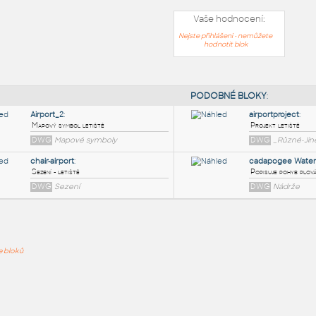
Vaše hodnocení:
Nejste přihlášeni - nemůžete
hodnotit blok
PODOB
Airport_2
:
ře bloků
Mapový symbol letiště
DWG
Mapové symboly
chair-airport
:
Sezení - letiště