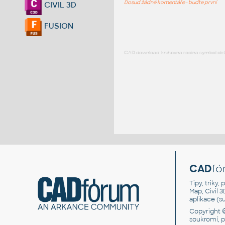
Dosud žádné komentáře - buďte první
CIVIL 3D
FUSION
CAD download: knihovna rodina symbol detai
CAD
fó
Tipy, triky
Map, Civil 
aplikace (
Copyright 
soukromí, 