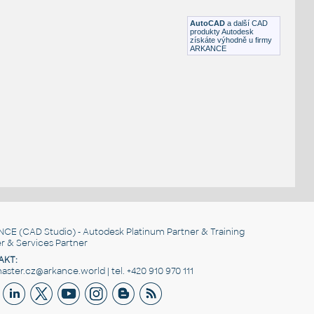
DWG
Nádrže
AutoCAD
a další CAD
produkty Autodesk
získáte výhodně u firmy
ARKANCE
NCE
(CAD Studio) - Autodesk Platinum Partner & Training
r & Services Partner
AKT:
ster.cz@arkance.world | tel. +420 910 970 111