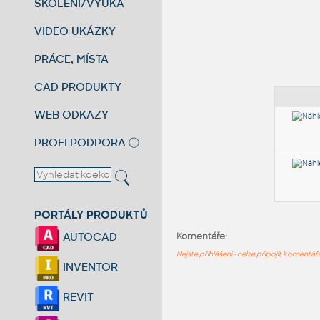
ŠKOLENÍ/VÝUKA
VIDEO UKÁZKY
PRÁCE, MÍSTA
CAD PRODUKTY
WEB ODKAZY
PROFI PODPORA
ⓘ
PORTÁLY PRODUKTŮ
AUTOCAD
Komentáře:
Nejste přihlášeni - nelze připojit komentá
INVENTOR
REVIT