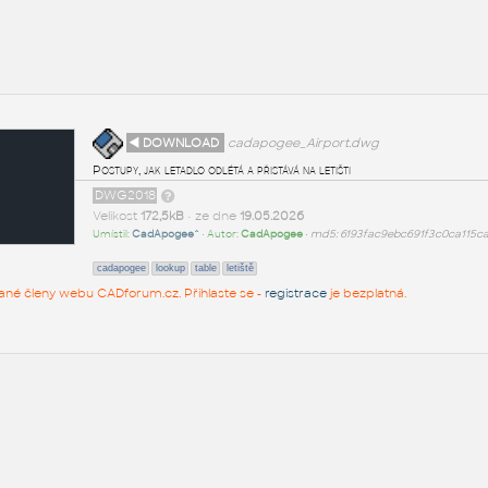
◄ DOWNLOAD
cadapogee_Airport.dwg
Postupy, jak letadlo odlétá a přistává na letišti
DWG2018
Velikost
172,5kB
• ze dne
19.05.2026
Umístil:
CadApogee^
• Autor:
CadApogee
•
md5: 6193fac9ebc691f3c0ca115c
cadapogee
lookup
table
letiště
rované členy webu CADforum.cz. Přihlaste se -
registrace
je bezplatná.