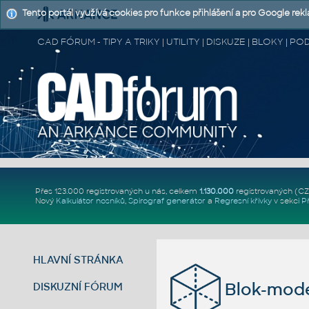
Tento portál využívá cookies pro funkce přihlášení a pro Google rek
CAD FÓRUM - TIPY A TRIKY | UTILITY | DISKUZE | BLOKY |
Přes 123.000 registrovaných u nás, celkem
1.130.000
registrovaných (C
Nový
Kalkulátor nosníků
,
Spirograf generátor
a
Regresní křivky
v sekci
P
HLAVNÍ STRÁNKA
Blok-mode
DISKUZNÍ FÓRUM