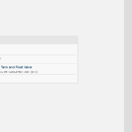
NÉ BLOKY
:
airportproject
:
Projekt letiště
DWG
_Různé-Jiné
cadapogee Water Tank and Float Valve
:
Popisuje pohyb plováku při napouštění vody (dyn)