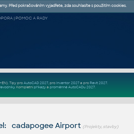
lamy. Před pokračováním vyjadřete, zda souhlasíte s použitím cookies.
 PODPORA | POMOC A RADY
Z+EN)
. Tipy pro
AutoCAD 2027
, pro
Inventor 2027
a pro
Revit 2027
.
řevodníky
.
Kompletní
příkazy
a
proměnné AutoCADu 2027
.
l: cadapogee Airport
(Projekty, stavby)