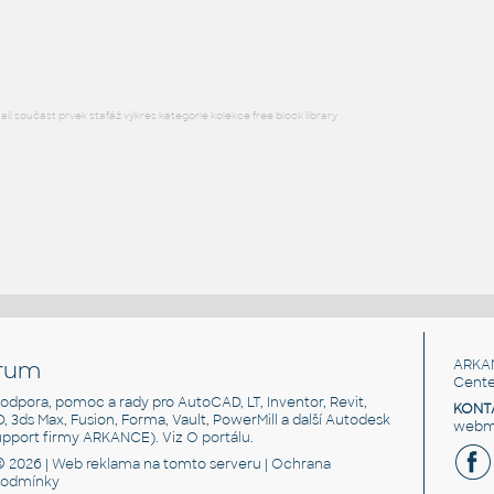
DWG
Sezení
l součást prvek stafáž výkres kategorie kolekce free block library
rum
ARKA
Cente
, podpora, pomoc a rady pro AutoCAD, LT, Inventor, Revit,
KONT
3D, 3ds Max, Fusion, Forma, Vault, PowerMill a další Autodesk
webma
support firmy ARKANCE). Viz
O portálu
.
© 2026 |
Web reklama
na tomto serveru |
Ochrana
podmínky