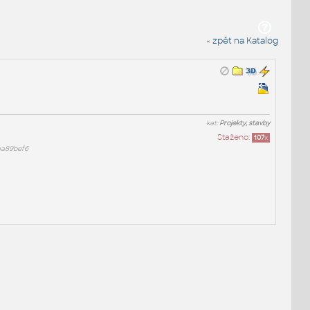
« zpět na Katalog
kat:
Projekty, stavby
Staženo:
107
x
aa89bef6