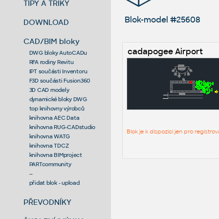
TIPY A TRIKY
Blok-model #25608
DOWNLOAD
CAD/BIM bloky
cadapogee Airport
DWG bloky AutoCADu
RFA rodiny Revitu
IPT součásti Inventoru
F3D součásti Fusion360
3D CAD modely
dynamické bloky DWG
top knihovny výrobců
knihovna AEC Data
knihovna RUG-CADstudio
Blok je k dispozici jen pro regist
knihovna WATG
knihovna TDCZ
knihovna BIMproject
PARTcommunity
--
přidat blok - upload
PŘEVODNÍKY