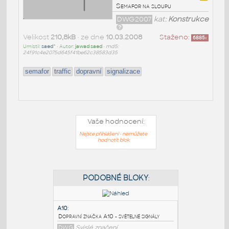
Semafor na sloupu
DWG2007
kat:
Konstrukce
Velikost
210,8kB
• ze dne
10.03.2008
Staženo:
6885
x
Umístil:
saed^
• Autor:
jawad saed
•
md5:
24f91c4e2075d645f41be62c38583d35
semafor
traffic
dopravní
signalizace
Vaše hodnocení:
Nejste přihlášeni - nemůžete
hodnotit blok