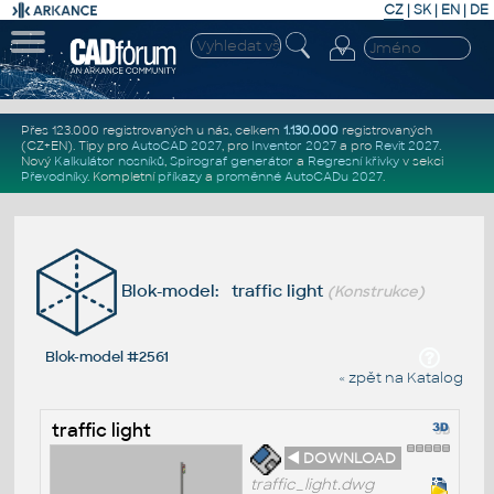
CZ
|
SK
|
EN
|
DE
Přes 123.000 registrovaných u nás, celkem
1.130.000
registrovaných
(CZ+EN)
. Tipy pro
AutoCAD 2027
, pro
Inventor 2027
a pro
Revit 2027
.
Nový
Kalkulátor nosníků
,
Spirograf generátor
a
Regresní křivky
v sekci
Převodníky
.
Kompletní
příkazy
a
proměnné AutoCADu 2027
.
Blok-model: traffic light
(Konstrukce)
Blok-model #2561
« zpět na Katalog
traffic light
◄ DOWNLOAD
traffic_light.dwg