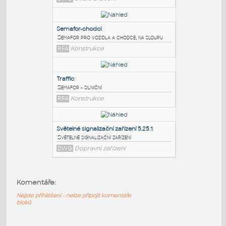
PODOBNÉ BLOKY
:
A10
:
Dopravní značka A10 - světelné signály
DWG
Svislé značení
Semafor-chodci
:
Semafor pro vozidla a chodce, na sloupu
RFA
Konstrukce
Traffic
:
Komentáře:
Semafor - silniční
RFA
Konstrukce
Nejste přihlášeni - nelze připojit komentáře
bloků