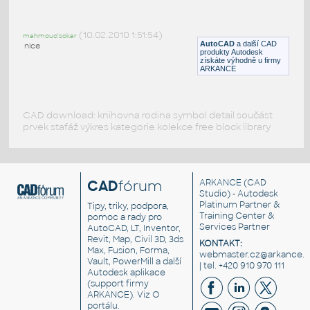
Světelné signalizační zařízení 5.25.1
:
Světelné signalizační zařízení
(10.02.2010 1:51:54)
mahmoud sokar
DWG
Dopravní zařízení
AutoCAD
a další CAD
nice
produkty Autodesk
získáte výhodně u firmy
ARKANCE
CAD download: knihovna rodina symbol detail součást
prvek stafáž výkres kategorie kolekce free block library
CAD
fórum
ARKANCE
(CAD
Studio) - Autodesk
Platinum Partner &
Tipy, triky, podpora,
Training Center &
pomoc a rady pro
Services Partner
AutoCAD, LT, Inventor,
Revit, Map, Civil 3D, 3ds
KONTAKT:
Max, Fusion, Forma,
webmaster.cz@arkance.w
Vault, PowerMill a další
| tel. +420 910 970 111
Autodesk aplikace
(support firmy
ARKANCE). Viz
O
portálu
.