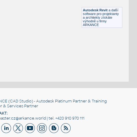
F3D
Jednostopá
Autodesk Revit
a další
software pro projektanty
a architekty získáte
výhodně u firmy
ARKANCE
NCE
(CAD Studio) - Autodesk Platinum Partner & Training
r & Services Partner
AKT:
ster.cz@arkance.world | tel. +420 910 970 111