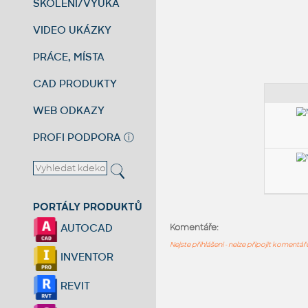
ŠKOLENÍ/VÝUKA
VIDEO UKÁZKY
PRÁCE, MÍSTA
CAD PRODUKTY
WEB ODKAZY
PROFI PODPORA
ⓘ
PORTÁLY PRODUKTŮ
AUTOCAD
Komentáře:
Nejste přihlášeni - nelze připojit komentá
INVENTOR
REVIT