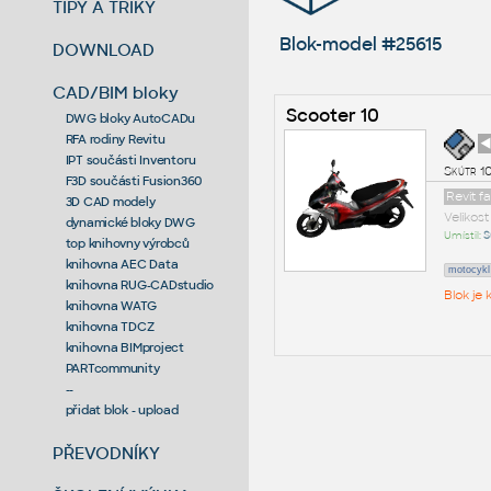
TIPY A TRIKY
Blok-model #25615
DOWNLOAD
CAD/BIM bloky
Scooter 10
DWG bloky AutoCADu
RFA rodiny Revitu
◄
IPT součásti Inventoru
Skútr 1
F3D součásti Fusion360
Revit 
3D CAD modely
Velikos
dynamické bloky DWG
Umístil:
S
top knihovny výrobců
knihovna AEC Data
motocykl
knihovna RUG-CADstudio
Blok je
knihovna WATG
knihovna TDCZ
knihovna BIMproject
PARTcommunity
--
přidat blok - upload
PŘEVODNÍKY