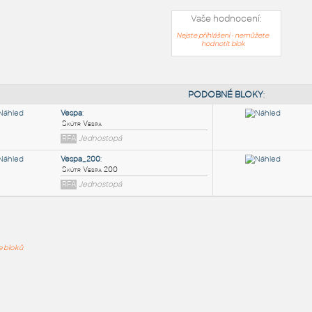
Vaše hodnocení:
Nejste přihlášeni - nemůžete
hodnotit blok
PODOB
Vespa
:
ře bloků
Skútr Vespa
RFA
Jednostopá
Vespa_200
:
Skútr Vespa 200