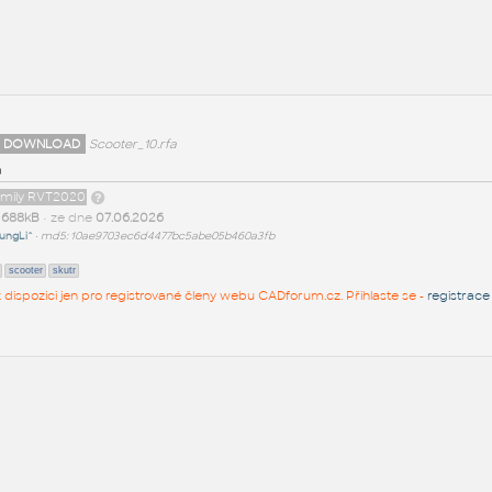
 DOWNLOAD
Scooter_10.rfa
0
family RVT2020
t
688kB
• ze dne
07.06.2026
ungLi^
•
md5: 10ae9703ec6d4477bc5abe05b460a3fb
scooter
skutr
 k dispozici jen pro registrované členy webu CADforum.cz. Přihlaste se -
registrace