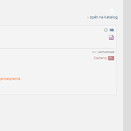
« zpět na Katalog
kat:
Jednostopá
Staženo:
21
x
je bezplatná.