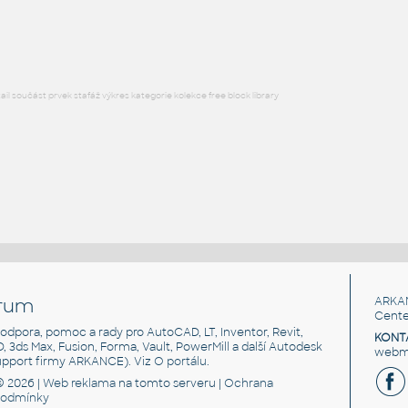
RFA
Jednostopá
l součást prvek stafáž výkres kategorie kolekce free block library
rum
ARKA
Cente
, podpora, pomoc a rady pro AutoCAD, LT, Inventor, Revit,
KONT
3D, 3ds Max, Fusion, Forma, Vault, PowerMill a další Autodesk
webma
support firmy ARKANCE). Viz
O portálu
.
© 2026 |
Web reklama
na tomto serveru |
Ochrana
podmínky