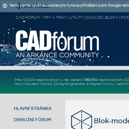
Tento portál využívá cookies pro funkce přihlášení a pro Google rek
CAD FÓRUM - TIPY A TRIKY | UTILITY | DISKUZE | BLOKY |
Přes 123.000 registrovaných u nás, celkem
1.130.000
registrovaných (C
Nový
Kalkulátor nosníků
,
Spirograf generátor
a
Regresní křivky
v sekci
P
HLAVNÍ STRÁNKA
Blok-mode
DISKUZNÍ FÓRUM