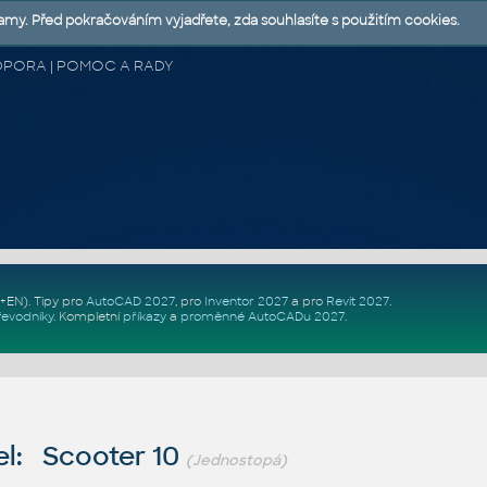
lamy. Před pokračováním vyjadřete, zda souhlasíte s použitím cookies.
 PODPORA | POMOC A RADY
Z+EN)
. Tipy pro
AutoCAD 2027
, pro
Inventor 2027
a pro
Revit 2027
.
řevodníky
.
Kompletní
příkazy
a
proměnné AutoCADu 2027
.
l: Scooter 10
(Jednostopá)