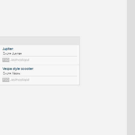
NÉ BLOKY
:
Jupiter
:
Skútr Jupiter
F3D
Jednostopá
Vespa style scooter
:
Skútr Vespa