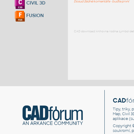
Dosud žádné komentáře - buďte první
CIVIL 3D
FUSION
CAD download: knihovna rodina symbol detai
CAD
fó
Tipy, triky
Map, Civil 
aplikace (
Copyright 
soukromí, 