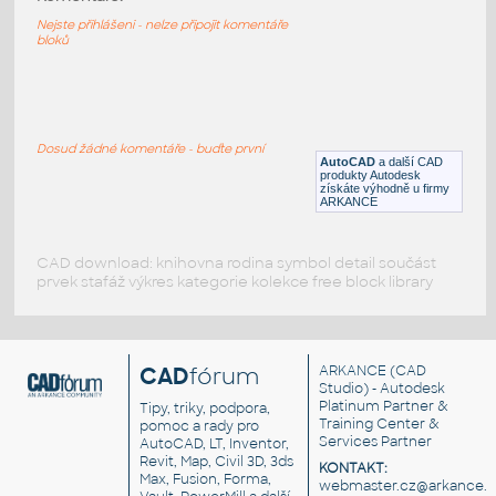
075 Floor Lamp (7)
Nejste přihlášeni - nelze připojit komentáře
RFA
Osvětlení
bloků
074_Floor Lamp (8)
:
074 Floor Lamp (8)
Dosud žádné komentáře - buďte první
AutoCAD
a další CAD
RFA
Osvětlení
produkty Autodesk
získáte výhodně u firmy
ARKANCE
CAD download: knihovna rodina symbol detail součást
prvek stafáž výkres kategorie kolekce free block library
CAD
fórum
ARKANCE
(CAD
Studio) - Autodesk
Platinum Partner &
Tipy, triky, podpora,
Training Center &
pomoc a rady pro
Services Partner
AutoCAD, LT, Inventor,
Revit, Map, Civil 3D, 3ds
KONTAKT:
Max, Fusion, Forma,
webmaster.cz@arkance.w