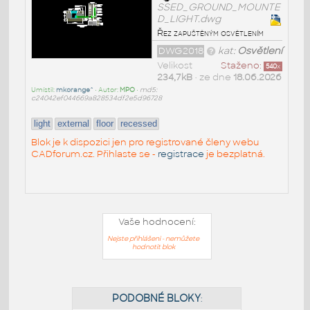
SSED_GROUND_MOUNTE
D_LIGHT.dwg
Řez zapuštěným osvětlením
DWG2018
kat:
Osvětlení
Velikost
Staženo:
540
x
234,7kB
• ze dne
18.06.2026
Umístil:
mkorange^
• Autor:
MPO
•
md5:
c24042ef044669a828534df2e5d96728
light
external
floor
recessed
Blok je k dispozici jen pro registrované členy webu
CADforum.cz. Přihlaste se -
registrace
je bezplatná.
Vaše hodnocení:
Nejste přihlášeni - nemůžete
hodnotit blok