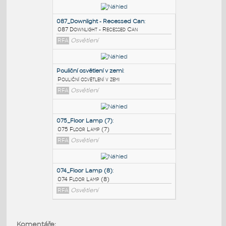
PODOBNÉ BLOKY
:
087_Downlight - Recessed Can
:
087 Downlight - Recessed Can
RFA
Osvětlení
Pouliční osvětlení v zemi
:
Pouliční osvětlení v zemi
RFA
Osvětlení
075_Floor Lamp (7)
:
Komentáře: