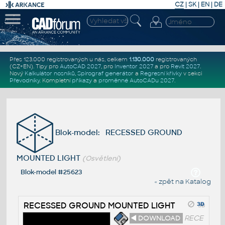
CZ
|
SK
|
EN
|
DE
Přes 123.000 registrovaných u nás, celkem
1.130.000
registrovaných
(CZ+EN)
. Tipy pro
AutoCAD 2027
, pro
Inventor 2027
a pro
Revit 2027
.
Nový
Kalkulátor nosníků
,
Spirograf generátor
a
Regresní křivky
v sekci
Převodníky
.
Kompletní
příkazy
a
proměnné AutoCADu 2027
.
Blok-model: RECESSED GROUND
MOUNTED LIGHT
(Osvětlení)
Blok-model #25623
« zpět na Katalog
RECESSED GROUND MOUNTED LIGHT
◄ DOWNLOAD
RECE