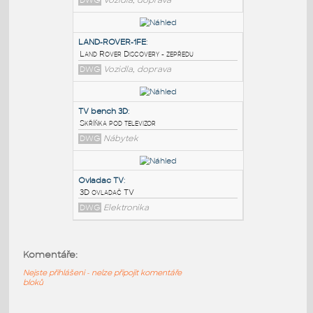
PODOBNÉ BLOKY
:
LAND-ROVER-1SE
:
Land Rover Discovery - bokorys
DWG
Vozidla, doprava
LAND-ROVER-1FE
:
Land Rover Discovery - zepředu
DWG
Vozidla, doprava
TV bench 3D
:
Komentáře:
Skříňka pod televizor
DWG
Nábytek
Nejste přihlášeni - nelze připojit komentáře
bloků