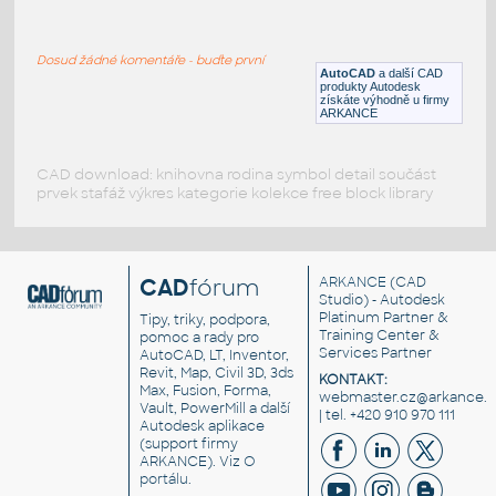
Ovladac TV
:
3D ovladač TV
Dosud žádné komentáře - buďte první
DWG
Elektronika
AutoCAD
a další CAD
produkty Autodesk
získáte výhodně u firmy
ARKANCE
CAD download: knihovna rodina symbol detail součást
prvek stafáž výkres kategorie kolekce free block library
CAD
fórum
ARKANCE
(CAD
Studio) - Autodesk
Platinum Partner &
Tipy, triky, podpora,
Training Center &
pomoc a rady pro
Services Partner
AutoCAD, LT, Inventor,
Revit, Map, Civil 3D, 3ds
KONTAKT:
Max, Fusion, Forma,
webmaster.cz@arkance.w
Vault, PowerMill a další
| tel. +420 910 970 111
Autodesk aplikace
(support firmy
ARKANCE). Viz
O
portálu
.