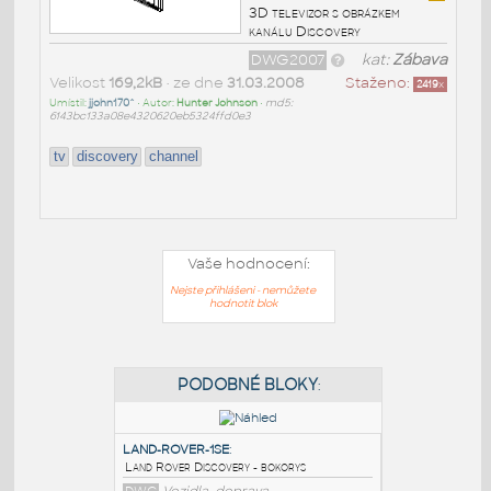
3D televizor s obrázkem
kanálu Discovery
DWG2007
kat:
Zábava
Velikost
169,2kB
• ze dne
31.03.2008
Staženo:
2419
x
Umístil:
jjohn170^
• Autor:
Hunter Johnson
•
md5:
6143bc133a08e4320620eb5324ffd0e3
tv
discovery
channel
Vaše hodnocení:
Nejste přihlášeni - nemůžete
hodnotit blok