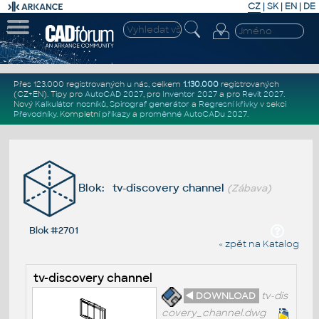
CZ
|
SK
|
EN
|
DE
Přes 123.000 registrovaných u nás, celkem
1.130.000
registrovaných
(CZ+EN)
. Tipy pro
AutoCAD 2027
, pro
Inventor 2027
a pro
Revit 2027
.
Nový
Kalkulátor nosníků
,
Spirograf generátor
a
Regresní křivky
v sekci
Převodníky
.
Kompletní
příkazy
a
proměnné AutoCADu 2027
.
Blok: tv-discovery channel
(Zábava)
Blok #2701
« zpět na Katalog
tv-discovery channel
◄ DOWNLOAD
tv-dis
covery_channel.dwg