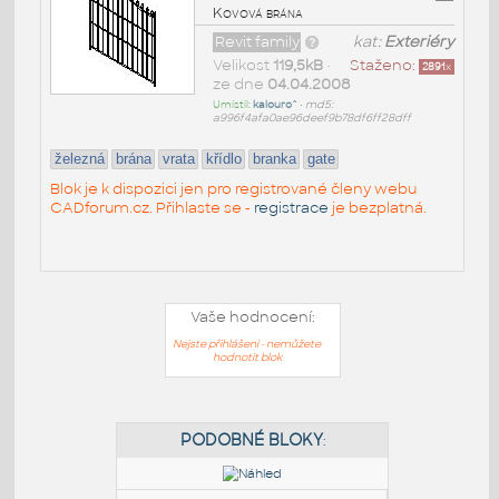
Kovová brána
Revit family
kat:
Exteriéry
Velikost
119,5kB
•
Staženo:
2891
x
ze dne
04.04.2008
Umístil:
kalouro^
•
md5:
a996f4afa0ae96deef9b78df6ff28dff
železná
brána
vrata
křídlo
branka
gate
Blok je k dispozici jen pro registrované členy webu
CADforum.cz. Přihlaste se -
registrace
je bezplatná.
Vaše hodnocení:
Nejste přihlášeni - nemůžete
hodnotit blok