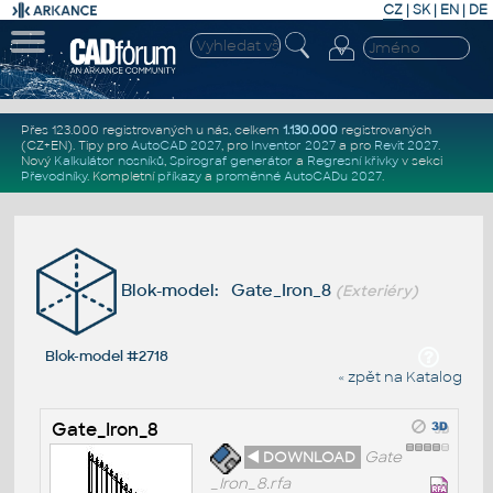
CZ
|
SK
|
EN
|
DE
Přes 123.000 registrovaných u nás, celkem
1.130.000
registrovaných
(CZ+EN)
. Tipy pro
AutoCAD 2027
, pro
Inventor 2027
a pro
Revit 2027
.
Nový
Kalkulátor nosníků
,
Spirograf generátor
a
Regresní křivky
v sekci
Převodníky
.
Kompletní
příkazy
a
proměnné AutoCADu 2027
.
Blok-model: Gate_Iron_8
(Exteriéry)
Blok-model #2718
« zpět na Katalog
Gate_Iron_8
◄ DOWNLOAD
Gate
_Iron_8.rfa