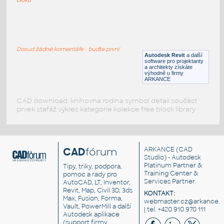
STEEL FENCE PROFILE
:
Ozdobná vrata, železná
Dosud žádné komentáře - buďte první
DWG
Dveře
Autodesk Revit
a další
software pro projektanty
a architekty získáte
výhodně u firmy
ARKANCE
CAD download: knihovna rodina symbol detail součást
prvek stafáž výkres kategorie kolekce free block library
CAD
fórum
ARKANCE
(CAD
Studio) - Autodesk
Platinum Partner &
Tipy, triky, podpora,
Training Center &
pomoc a rady pro
Services Partner
AutoCAD, LT, Inventor,
Revit, Map, Civil 3D, 3ds
KONTAKT:
Max, Fusion, Forma,
webmaster.cz@arkance.w
Vault, PowerMill a další
| tel. +420 910 970 111
Autodesk aplikace
(support firmy