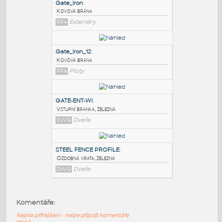
PODOBNÉ BLOKY
:
Gate_Iron
:
Kovová brána
RFA
Exteriéry
Gate_Iron_12
:
Kovová brána
RFA
Ploty
GATE-ENT-WI
:
Komentáře:
Vstupní branka, železná
Nejste přihlášeni - nelze připojit komentáře
DWG
Dveře
bloků