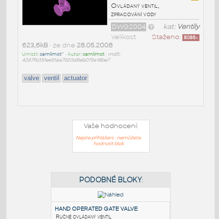
Ovládaný ventil,
zpracování vody
DWG2004
kat:
Ventily
Velikost
Staženo:
8086
x
623,6kB
• ze dne
28.05.2008
Umístil:
samlimct^
• Autor:
samlimct
•
md5:
4267fb351ee51aa7920d8eb079a18be7
valve
ventil
actuator
Vaše hodnocení:
Nejste přihlášeni - nemůžete
hodnotit blok