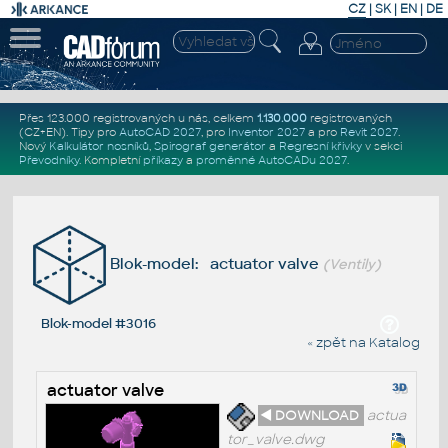
CZ
|
SK
|
EN
|
DE
Přes 123.000 registrovaných u nás, celkem
1.130.000
registrovaných
(CZ+EN)
. Tipy pro
AutoCAD 2027
, pro
Inventor 2027
a pro
Revit 2027
.
Nový
Kalkulátor nosníků
,
Spirograf generátor
a
Regresní křivky
v sekci
Převodníky
.
Kompletní
příkazy
a
proměnné AutoCADu 2027
.
Blok-model: actuator valve
(Ventily)
Blok-model #3016
« zpět na Katalog
actuator valve
◄ DOWNLOAD
actua
tor_valve.dwg