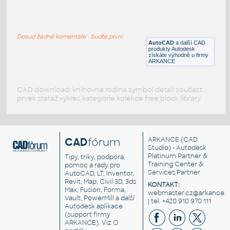
Valve DN100 flange actuator
:
Ventil DN100 příruba s pohonem
Dosud žádné komentáře - buďte první
IPT
Ventily
AutoCAD
a další CAD
produkty Autodesk
získáte výhodně u firmy
ARKANCE
CAD download: knihovna rodina symbol detail součást
prvek stafáž výkres kategorie kolekce free block library
CAD
fórum
ARKANCE
(CAD
Studio) - Autodesk
Platinum Partner &
Tipy, triky, podpora,
Training Center &
pomoc a rady pro
Services Partner
AutoCAD, LT, Inventor,
Revit, Map, Civil 3D, 3ds
KONTAKT:
Max, Fusion, Forma,
webmaster.cz@arkance.w
Vault, PowerMill a další
| tel. +420 910 970 111
Autodesk aplikace
(support firmy
ARKANCE). Viz
O