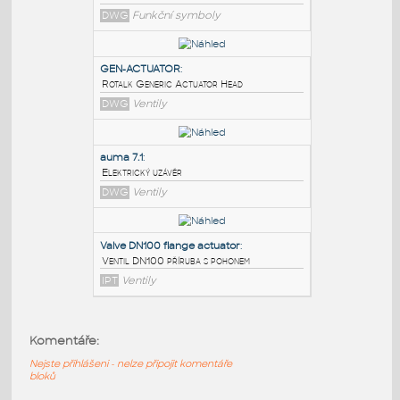
PODOBNÉ BLOKY
:
HAND OPERATED GATE VALVE
:
Ručně ovládaný ventil
DWG
Funkční symboly
GEN-ACTUATOR
:
Rotalk Generic Actuator Head
DWG
Ventily
auma 7.1
:
Komentáře:
Elektrický uzávěr
Nejste přihlášeni - nelze připojit komentáře
DWG
Ventily
bloků