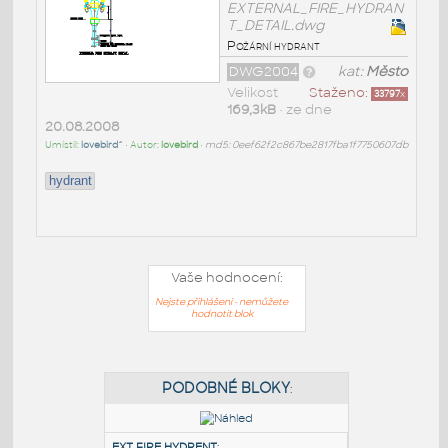
EXTERNAL_FIRE_HYDRAN
T_DETAIL.dwg
Požární hydrant
DWG2004
kat:
Město
Velikost
Staženo:
33797
x
169,3kB
• ze dne
20.08.2008
Umístil:
lovebird^
• Autor:
lovebird
•
md5: 0eef62f2c867be2817fba1f7750607db
hydrant
Vaše hodnocení:
Nejste přihlášeni - nemůžete
hodnotit blok