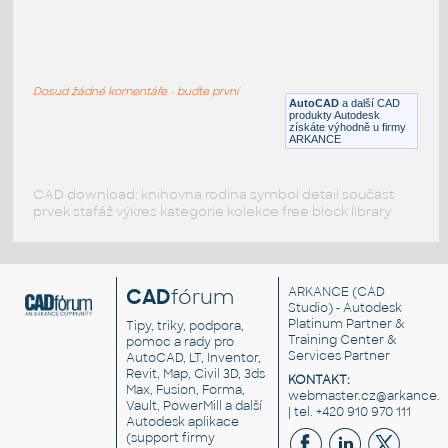
hydd
:
Požární hydrant
Dosud žádné komentáře - buďte první
DWG
Požární
AutoCAD
a další CAD
produkty Autodesk
získáte výhodně u firmy
ARKANCE
CAD download: knihovna rodina symbol detail součást
prvek stafáž výkres kategorie kolekce free block library
CAD
fórum
ARKANCE
(CAD
Studio) - Autodesk
Platinum Partner &
Tipy, triky, podpora,
Training Center &
pomoc a rady pro
Services Partner
AutoCAD, LT, Inventor,
Revit, Map, Civil 3D, 3ds
KONTAKT:
Max, Fusion, Forma,
webmaster.cz@arkance.w
Vault, PowerMill a další
| tel. +420 910 970 111
Autodesk aplikace
(support firmy