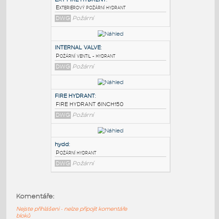
PODOBNÉ BLOKY
:
EXT FIRE HYDRENT
:
Exteriérový požární hydrant
DWG
Požární
INTERNAL VALVE
:
Požární ventil - hydrant
DWG
Požární
FIRE HYDRANT
:
Komentáře:
FIRE HYDRANT 6INCH150
Nejste přihlášeni - nelze připojit komentáře
DWG
Požární
bloků