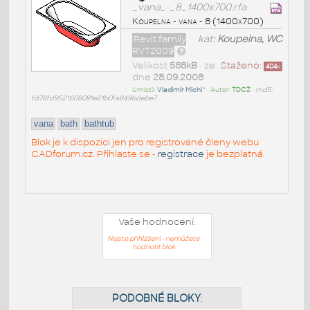
_vana_-_8_1400x700.rfa
Koupelna - vana - 8 (1400x700)
Revit family
kat:
Koupelna, WC
RVT2009
Velikost
588kB
• ze
Staženo:
404
x
dne
28.09.2008
Umístil:
Vladimír Michl^
• Autor:
TDCZ
•
md5:
fd78fd9521608091e21b0fa849bdebe7
vana
bath
bathtub
Blok je k dispozici jen pro registrované členy webu
CADforum.cz. Přihlaste se -
registrace
je bezplatná.
Vaše hodnocení:
Nejste přihlášeni - nemůžete
hodnotit blok