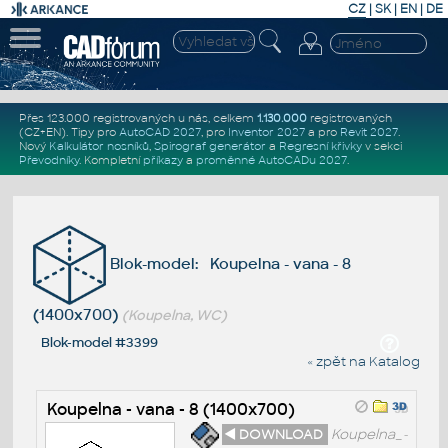
CZ
|
SK
|
EN
|
DE
Přes 123.000 registrovaných u nás, celkem
1.130.000
registrovaných
(CZ+EN)
. Tipy pro
AutoCAD 2027
, pro
Inventor 2027
a pro
Revit 2027
.
Nový
Kalkulátor nosníků
,
Spirograf generátor
a
Regresní křivky
v sekci
Převodníky
.
Kompletní
příkazy
a
proměnné AutoCADu 2027
.
Blok-model: Koupelna - vana - 8
(1400x700)
(Koupelna, WC)
Blok-model #3399
« zpět na Katalog
Koupelna - vana - 8 (1400x700)
◄ DOWNLOAD
Koupelna_-