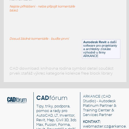
Koupelna - vana - 6 (1800x800)
Nejste přihlášeni - nelze připojit komentáře
RFA
Koupelna, WC
bloků
Koupelna - vana - 14 (1800x800)
:
Koupelna - vana - 14 (1800x800)
Dosud žádné komentáře - buďte první
Autodesk Revit
a další
RFA
Koupelna, WC
software pro projektanty
a architekty získáte
výhodně u firmy
ARKANCE
CAD download: knihovna rodina symbol detail součást
prvek stafáž výkres kategorie kolekce free block library
CAD
fórum
ARKANCE
(CAD
Studio) - Autodesk
Platinum Partner &
Tipy, triky, podpora,
Training Center &
pomoc a rady pro
Services Partner
AutoCAD, LT, Inventor,
Revit, Map, Civil 3D, 3ds
KONTAKT:
Max, Fusion, Forma,
webmaster.cz@arkance.w