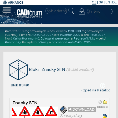
CZ
|
SK
|
EN
|
DE
Přes 123.000 registrovaných u nás, celkem
1.130.000
registrovaných
(CZ+EN)
. Tipy pro
AutoCAD 2027
, pro
Inventor 2027
a pro
Revit 2027
.
Nový
Kalkulátor nosníků
,
Spirograf generátor
a
Regresní křivky
v sekci
Převodníky
.
Kompletní
příkazy
a
proměnné AutoCADu 2027
.
Blok: Znacky STN
(Svislé značení)
Blok #3491
« zpět na Katalog
Znacky STN
◄ DOWNLOAD
Znacky.dwg