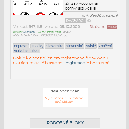
Zvislé a vodorovné
dopravné značenie
kat:
Svislé značení
DWG2004
Velikost
947,1kB
• ze dne
09.10.2008
Staženo:
11822
x
Umístil:
Svetlofis^
• Autor:
Peter Vališ
•
md5:
ab8b045e6a7db4cc1785f36030d40cbc
dopravní
značky
slovensko
slovenské
svislé
značení
verkehrschilder
Blok je k dispozici jen pro registrované členy webu
CADforum.cz. Přihlaste se -
registrace
je bezplatná.
Vaše hodnocení:
Nejste přihlášeni - nemůžete
hodnotit blok