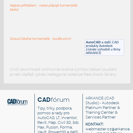
Francouzské dopravní značky
Nejste přihlášeni - nelze připojit komentáře
DWG
Vodorovné značení
bloků
Verkehrszeichen
:
Dopravní značky - Německo
Dosud žádné komentáře - buďte první
AutoCAD
a další CAD
DWG
Svislé značení
produkty Autodesk
získáte výhodně u firmy
ARKANCE
CAD download: knihovna rodina symbol detail součást
prvek stafáž výkres kategorie kolekce free block library
CAD
fórum
ARKANCE
(CAD
Studio) - Autodesk
Platinum Partner &
Tipy, triky, podpora,
Training Center &
pomoc a rady pro
Services Partner
AutoCAD, LT, Inventor,
Revit, Map, Civil 3D, 3ds
KONTAKT:
Max, Fusion, Forma,
webmaster.cz@arkance.w
Vault, PowerMill a další