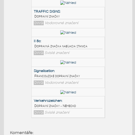
PODOBNÉ BLOKY
:
TRAFFIC SIGNS
:
Dopravní značky
DWG
Vodorovné značení
II 8c
:
Dopravná značka nabíjacia stanica
DWG
Svislé značení
Signalisation
:
Komentáře: