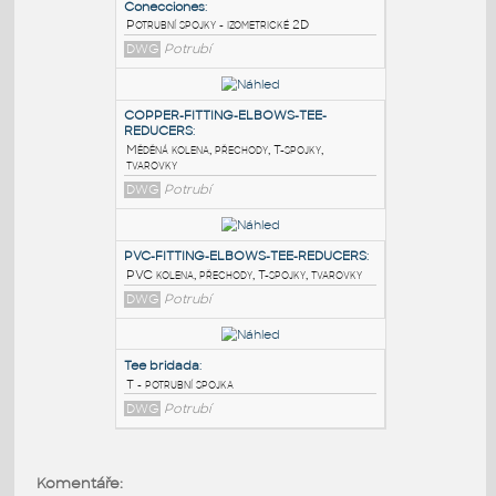
PODOBNÉ BLOKY
:
Conecciones
:
Potrubní spojky - izometrické 2D
DWG
Potrubí
COPPER-FITTING-ELBOWS-TEE-
REDUCERS
:
Měděná kolena, přechody, T-spojky,
tvarovky
DWG
Potrubí
PVC-FITTING-ELBOWS-TEE-REDUCERS
:
Komentáře: