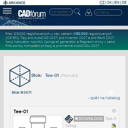
CZ
|
SK
|
EN
|
DE
Přes 123.000 registrovaných u nás, celkem
1.130.000
registrovaných
(CZ+EN)
. Tipy pro
AutoCAD 2027
, pro
Inventor 2027
a pro
Revit 2027
.
Nový
Kalkulátor nosníků
,
Spirograf generátor
a
Regresní křivky
v sekci
Převodníky
.
Kompletní
příkazy
a
proměnné AutoCADu 2027
.
Blok: Tee-01
(Potrubí)
Blok #3571
« zpět na Katalog
Tee-01
◄ DOWNLOAD
Tee-0
1.dwg