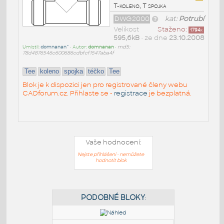
T-koleno, T spojka
DWG2000
kat:
Potrubí
Velikost
Staženo:
1794
x
595,6kB
• ze dne
23.10.2008
Umístil:
domnanan^
• Autor:
domnanan
•
md5:
78d4876546c600686cdbfcf1547aba4f
Tee
koleno
spojka
téčko
Tee
Blok je k dispozici jen pro registrované členy webu
CADforum.cz. Přihlaste se -
registrace
je bezplatná.
Vaše hodnocení:
Nejste přihlášeni - nemůžete
hodnotit blok