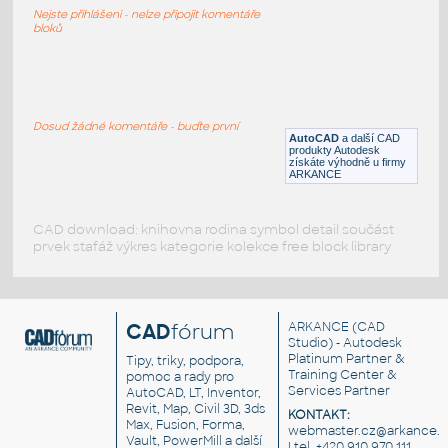
PVC kolena, přechody, T-spojky, tvarovky
Nejste přihlášeni - nelze připojit komentáře
DWG
Potrubí
bloků
Tee bridada
:
T - potrubní spojka
Dosud žádné komentáře - buďte první
AutoCAD
a další CAD
DWG
Potrubí
produkty Autodesk
získáte výhodně u firmy
ARKANCE
CAD download: knihovna rodina symbol detail součást
prvek stafáž výkres kategorie kolekce free block library
CAD
fórum
ARKANCE
(CAD
Studio) - Autodesk
Platinum Partner &
Tipy, triky, podpora,
Training Center &
pomoc a rady pro
Services Partner
AutoCAD, LT, Inventor,
Revit, Map, Civil 3D, 3ds
KONTAKT:
Max, Fusion, Forma,
webmaster.cz@arkance.w
Vault, PowerMill a další
| tel. +420 910 970 111