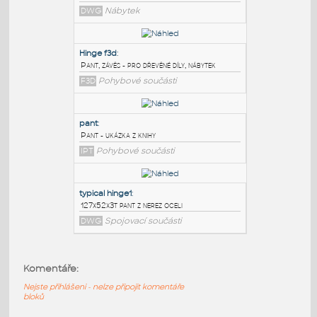
PODOBNÉ BLOKY
:
EuroHinge
:
Pant
DWG
Nábytek
Hinge f3d
:
Pant, závěs - pro dřevěné díly, nábytek
F3D
Pohybové součásti
pant
:
Komentáře:
Pant - ukázka z knihy
Nejste přihlášeni - nelze připojit komentáře
IPT
Pohybové součásti
bloků