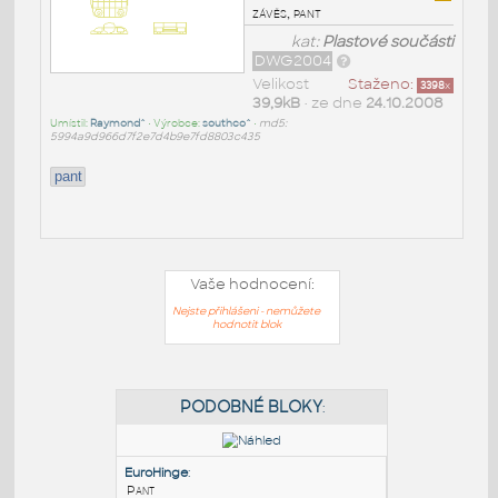
závěs, pant
kat:
Plastové součásti
DWG2004
Velikost
Staženo:
3398
x
39,9kB
• ze dne
24.10.2008
Umístil:
Raymond^
• Výrobce:
southco^
•
md5:
5994a9d966d7f2e7d4b9e7fd8803c435
pant
Vaše hodnocení:
Nejste přihlášeni - nemůžete
hodnotit blok