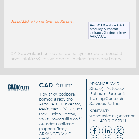
typical hinge1
:
127x52x3t pant z nerez oceli
Dosud žádné komentáře - buďte první
DWG
Spojovací součásti
AutoCAD
a další CAD
produkty Autodesk
získáte výhodně u firmy
ARKANCE
CAD download: knihovna rodina symbol detail součást
prvek stafáž výkres kategorie kolekce free block library
CAD
fórum
ARKANCE
(CAD
Studio) - Autodesk
Platinum Partner &
Tipy, triky, podpora,
Training Center &
pomoc a rady pro
Services Partner
AutoCAD, LT, Inventor,
Revit, Map, Civil 3D, 3ds
KONTAKT:
Max, Fusion, Forma,
webmaster.cz@arkance.w
Vault, PowerMill a další
| tel. +420 910 970 111
Autodesk aplikace
(support firmy
ARKANCE). Viz
O