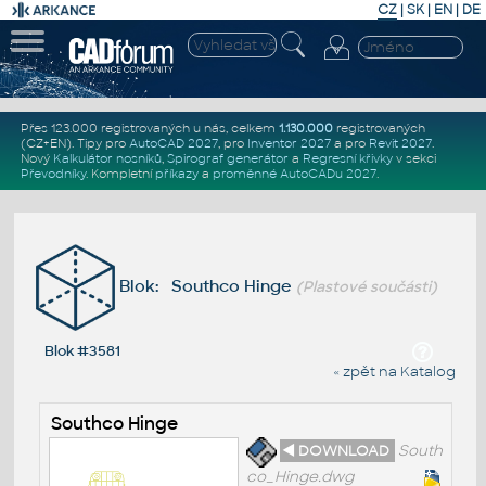
CZ
|
SK
|
EN
|
DE
Přes 123.000 registrovaných u nás, celkem
1.130.000
registrovaných
(CZ+EN)
. Tipy pro
AutoCAD 2027
, pro
Inventor 2027
a pro
Revit 2027
.
Nový
Kalkulátor nosníků
,
Spirograf generátor
a
Regresní křivky
v sekci
Převodníky
.
Kompletní
příkazy
a
proměnné AutoCADu 2027
.
Blok: Southco Hinge
(Plastové součásti)
Blok #3581
« zpět na Katalog
Southco Hinge
◄ DOWNLOAD
South
co_Hinge.dwg