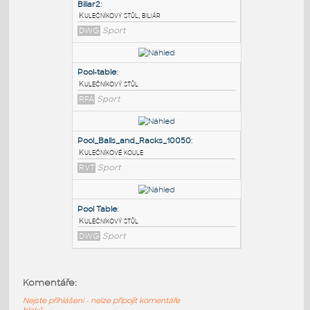
PODOBNÉ BLOKY
:
Biliar2
:
Kulečníkový stůl, biliár
DWG
Sport
Pool-table
:
Kulečníkový stůl
RFA
Sport
Pool_Balls_and_Racks_10050
:
Komentáře:
Kulečníkové koule
Nejste přihlášeni - nelze připojit komentáře
RVT
Sport
bloků