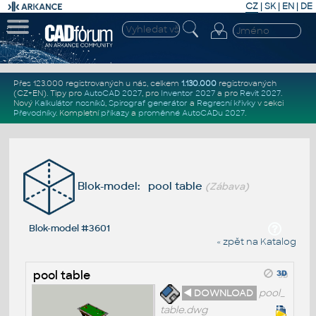
CZ
|
SK
|
EN
|
DE
Přes 123.000 registrovaných u nás, celkem
1.130.000
registrovaných
(CZ+EN)
. Tipy pro
AutoCAD 2027
, pro
Inventor 2027
a pro
Revit 2027
.
Nový
Kalkulátor nosníků
,
Spirograf generátor
a
Regresní křivky
v sekci
Převodníky
.
Kompletní
příkazy
a
proměnné AutoCADu 2027
.
Blok-model: pool table
(Zábava)
Blok-model #3601
« zpět na Katalog
pool table
◄ DOWNLOAD
pool_
table.dwg