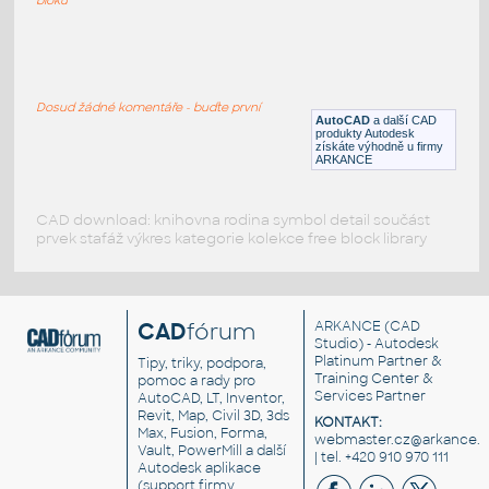
Pool Table
:
Kulečníkový stůl
Dosud žádné komentáře - buďte první
DWG
Sport
AutoCAD
a další CAD
produkty Autodesk
získáte výhodně u firmy
ARKANCE
CAD download: knihovna rodina symbol detail součást
prvek stafáž výkres kategorie kolekce free block library
CAD
fórum
ARKANCE
(CAD
Studio) - Autodesk
Platinum Partner &
Tipy, triky, podpora,
Training Center &
pomoc a rady pro
Services Partner
AutoCAD, LT, Inventor,
Revit, Map, Civil 3D, 3ds
KONTAKT:
Max, Fusion, Forma,
webmaster.cz@arkance.w
Vault, PowerMill a další
| tel. +420 910 970 111
Autodesk aplikace
(support firmy