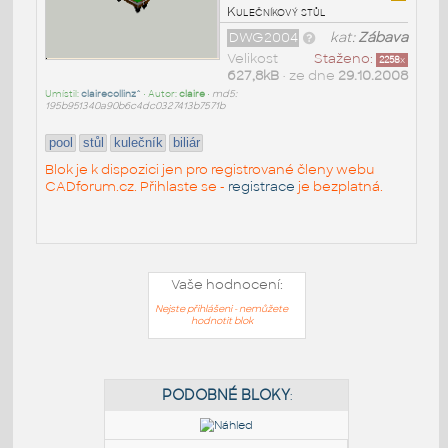
Kulečníkový stůl
DWG2004
kat:
Zábava
Velikost
Staženo:
2258
x
627,8kB
• ze dne
29.10.2008
Umístil:
clairecollinz^
• Autor:
claire
•
md5:
195b951340a90b6c4dc0327413b7571b
pool
stůl
kulečník
biliár
Blok je k dispozici jen pro registrované členy webu
CADforum.cz. Přihlaste se -
registrace
je bezplatná.
Vaše hodnocení:
Nejste přihlášeni - nemůžete
hodnotit blok