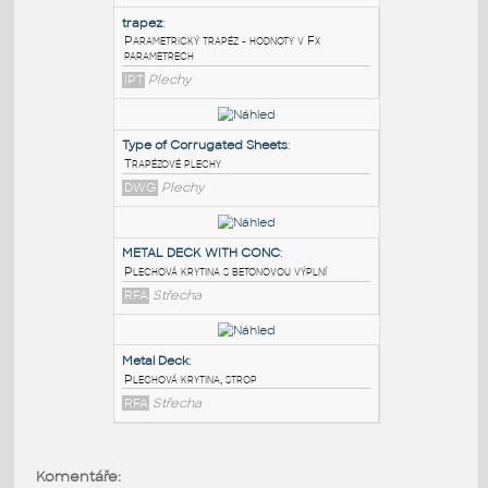
PODOBNÉ BLOKY
:
trapez
:
Parametrický trapéz - hodnoty v Fx
parametrech
IPT
Plechy
Type of Corrugated Sheets
:
Trapézové plechy
DWG
Plechy
METAL DECK WITH CONC
:
Komentáře: