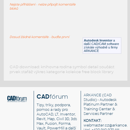
Plechová krytina s betonovou výplní
Nejste přihlášeni - nelze připojit komentáře
RFA
Střecha
bloků
Metal Deck
:
Plechová krytina, strop
Dosud žádné komentáře - buďte první
Autodesk Inventor
a
RFA
Střecha
další CAD/CAM software
získáte výhodně u firmy
ARKANCE
CAD download: knihovna rodina symbol detail součást
prvek stafáž výkres kategorie kolekce free block library
CAD
fórum
ARKANCE
(CAD
Studio) - Autodesk
Platinum Partner &
Tipy, triky, podpora,
Training Center &
pomoc a rady pro
Services Partner
AutoCAD, LT, Inventor,
Revit, Map, Civil 3D, 3ds
KONTAKT:
Max, Fusion, Forma,
webmaster.cz@arkance.w
Vault, PowerMill a další