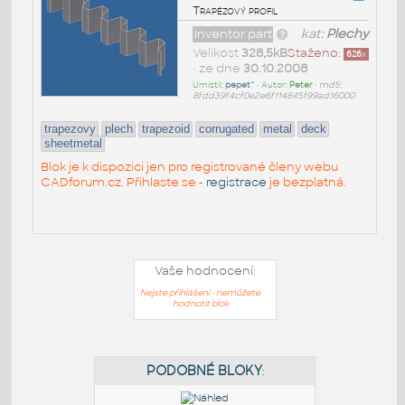
Trapézový profil
Inventor part
kat:
Plechy
Velikost
328,5kB
Staženo:
626
x
• ze dne
30.10.2008
Umístil:
pepet^
• Autor:
Peter
•
md5:
8fdd39f4cf0e2e6f114845f99ad16000
trapezovy
plech
trapezoid
corrugated
metal
deck
sheetmetal
Blok je k dispozici jen pro registrované členy webu
CADforum.cz. Přihlaste se -
registrace
je bezplatná.
Vaše hodnocení:
Nejste přihlášeni - nemůžete
hodnotit blok