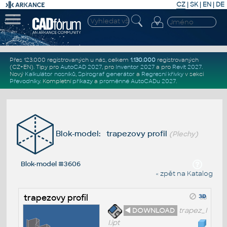
CZ
|
SK
|
EN
|
DE
Přes 123.000 registrovaných u nás, celkem
1.130.000
registrovaných
(CZ+EN)
. Tipy pro
AutoCAD 2027
, pro
Inventor 2027
a pro
Revit 2027
.
Nový
Kalkulátor nosníků
,
Spirograf generátor
a
Regresní křivky
v sekci
Převodníky
.
Kompletní
příkazy
a
proměnné AutoCADu 2027
.
Blok-model: trapezovy profil
(Plechy)
Blok-model #3606
« zpět na Katalog
trapezovy profil
◄ DOWNLOAD
trapez_I
I.ipt