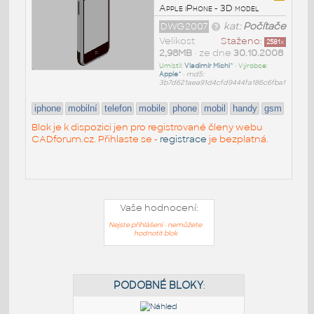
Apple iPhone - 3D model
DWG2007
kat:
Počítače
Velikost
Staženo:
2581
x
2,98MB
• ze dne
30.10.2008
Umístil:
Vladimír Michl^
• Výrobce:
Apple^
•
md5:
3b7d621aea91d4cfd9444fa186c6fba1
iphone
mobilní
telefon
mobile
phone
mobil
handy
gsm
Blok je k dispozici jen pro registrované členy webu
CADforum.cz. Přihlaste se -
registrace
je bezplatná.
Vaše hodnocení:
Nejste přihlášeni - nemůžete
hodnotit blok