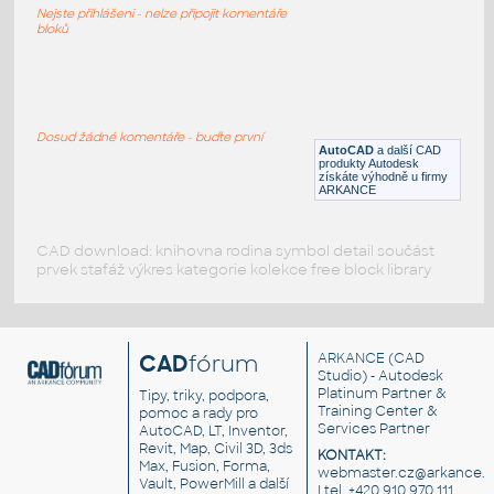
Nejste přihlášeni - nelze připojit komentáře
RFA
Elektronika
bloků
iPhone 13 Pro
:
Apple iPhone 13 Pro
Dosud žádné komentáře - buďte první
AutoCAD
a další CAD
F3D
Počítače
produkty Autodesk
získáte výhodně u firmy
ARKANCE
CAD download: knihovna rodina symbol detail součást
prvek stafáž výkres kategorie kolekce free block library
CAD
fórum
ARKANCE
(CAD
Studio) - Autodesk
Platinum Partner &
Tipy, triky, podpora,
Training Center &
pomoc a rady pro
Services Partner
AutoCAD, LT, Inventor,
Revit, Map, Civil 3D, 3ds
KONTAKT:
Max, Fusion, Forma,
webmaster.cz@arkance.w
Vault, PowerMill a další
| tel. +420 910 970 111