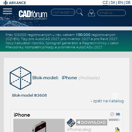
CZ
|
SK
|
EN
|
DE
Přes 123.000 registrovaných u nás, celkem
1.130.000
registrovaných
(CZ+EN)
. Tipy pro
AutoCAD 2027
, pro
Inventor 2027
a pro
Revit 2027
.
Nový
Kalkulátor nosníků
,
Spirograf generátor
a
Regresní křivky
v sekci
Převodníky
.
Kompletní
příkazy
a
proměnné AutoCADu 2027
.
Blok-model: iPhone
(Počítače)
Blok-model #3608
« zpět na Katalog
iPhone
◄ DOWNLOAD
iPhone.dwg