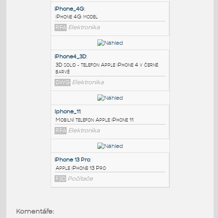
PODOBNÉ BLOKY
:
iPhone_4G
:
iPhone 4G model
RFA
Elektronika
iPhone4_3D
:
3D solid - telefon Apple iPhone 4 v černé
barvě
DWG
Elektronika
Iphone_11
:
Komentáře:
Mobilní telefon Apple iPhone 11