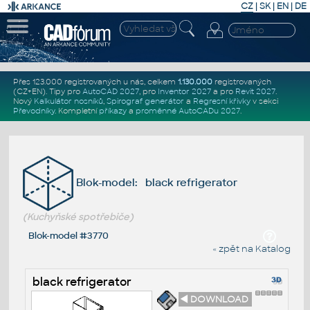
CZ
|
SK
|
EN
|
DE
Přes 123.000 registrovaných u nás, celkem
1.130.000
registrovaných
(CZ+EN)
. Tipy pro
AutoCAD 2027
, pro
Inventor 2027
a pro
Revit 2027
.
Nový
Kalkulátor nosníků
,
Spirograf generátor
a
Regresní křivky
v sekci
Převodníky
.
Kompletní
příkazy
a
proměnné AutoCADu 2027
.
Blok-model: black refrigerator
(Kuchyňské spotřebiče)
Blok-model #3770
« zpět na Katalog
black refrigerator
◄ DOWNLOAD