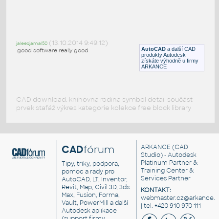
Bosch-Refrigerator-B22CS50SNS
:
Lednice Bosch B22CS50SNS
(13.10.2014 9:49:12)
jaleesjamal50
RFA
Kuchyňské spotřebiče
AutoCAD
a další CAD
good software really good
produkty Autodesk
získáte výhodně u firmy
ARKANCE
CAD download: knihovna rodina symbol detail součást
prvek stafáž výkres kategorie kolekce free block library
CAD
fórum
ARKANCE
(CAD
Studio) - Autodesk
Platinum Partner &
Tipy, triky, podpora,
Training Center &
pomoc a rady pro
Services Partner
AutoCAD, LT, Inventor,
Revit, Map, Civil 3D, 3ds
KONTAKT:
Max, Fusion, Forma,
webmaster.cz@arkance.w
Vault, PowerMill a další
| tel. +420 910 970 111
Autodesk aplikace
(support firmy