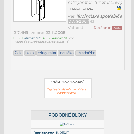
refrigerator_furniture.dwg
Lednice, černá
kat:
Kuchyňské spotřebiče
DWG2007
Velikost
Staženo:
7936
x
217,4kB
• ze dne
22.11.2008
Umístil:
elemex_18^
• Autor:
elemex_18
•
md5:
716ac6d6e127dbcbb0c967ca1b01e54d
Cold
black
refrigerator
lednička
chladnička
Vaše hodnocení:
Nejste přihlášeni - nemůžete
hodnotit blok