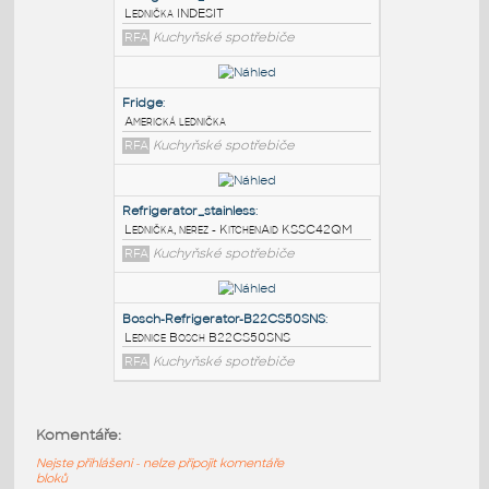
PODOBNÉ BLOKY
:
Refrigerator_INDESIT
:
Lednička INDESIT
RFA
Kuchyňské spotřebiče
Fridge
:
Americká lednička
RFA
Kuchyňské spotřebiče
Refrigerator_stainless
:
Komentáře:
Lednička, nerez - KitchenAid KSSC42QM
Nejste přihlášeni - nelze připojit komentáře
RFA
Kuchyňské spotřebiče
bloků