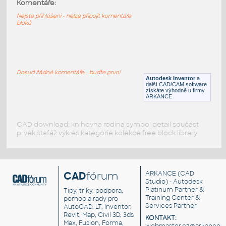
8 pin DIP
:
Komentáře:
Integrovaný obvod - pouzdro 2x4 DIP-8
Nejste přihlášeni - nelze připojit komentáře
bloků
IPT
Součástky
SOIC-16-1
:
Pouzdro SOIC-16-1
Dosud žádné komentáře - buďte první
Autodesk Inventor
a
DWG
Součástky
další CAD/CAM software
získáte výhodně u firmy
ARKANCE
CAD download: knihovna rodina symbol detail součást
prvek stafáž výkres kategorie kolekce free block library
CAD
fórum
ARKANCE
(CAD
Studio) - Autodesk
Platinum Partner &
Tipy, triky, podpora,
Training Center &
pomoc a rady pro
Services Partner
AutoCAD, LT, Inventor,
Revit, Map, Civil 3D, 3ds
KONTAKT:
Max, Fusion, Forma,