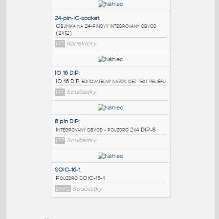
PODOBNÉ BLOKY
:
24-pin-IC-socket
:
Objímka na 24-pinový integrovaný obvod
(2x12)
IPT
Konektory
IO 16 DIP
:
IO 16 DIP, editovateľný názov cez text reliéfu
IPT
Součástky