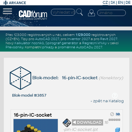
CZ
|
SK
|
EN
|
DE
Přes 123.000 registrovaných u nás, celkem
1.129.000
registrovaných
(CZ+EN)
. Tipy pro
AutoCAD 2027
, pro
Inventor 2027
a pro
Revit 2027
.
Nový
Kalkulátor nosníků
,
Spirograf generátor
a
Regresní křivky
v sekci
Převodníky
.
Kompletní
příkazy
a
proměnné AutoCADu 2027
.
Blok-model: 16-pin-IC-socket
(Konektory)
Blok-model #3857
« zpět na Katalog
16-pin-IC-socket
◄ DOWNLOAD
16
-pin-IC-socket.ipt