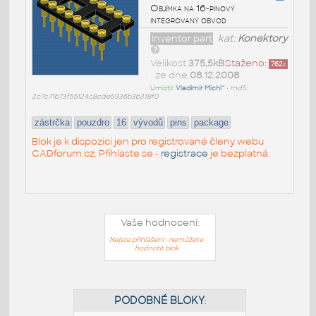
Objímka na 16-pinový
integrovaný obvod
Inventor part
kat:
Konektory
Velikost
375,5kB
Staženo:
762
x
• ze dne
08.12.2008
Umístil:
Vladimír Michl^
•
md5:
2c7c71b73f55124c8cde5936b3b318f0
zástrčka
pouzdro
16
vývodů
pins
package
Blok je k dispozici jen pro registrované členy webu
CADforum.cz. Přihlaste se -
registrace
je bezplatná.
Vaše hodnocení:
Nejste přihlášeni - nemůžete
hodnotit blok