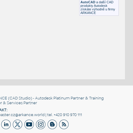
AutoCAD
a další CAD
produkty Autodesk
získáte výhodně u firmy
ARKANCE
NCE
(CAD Studio) - Autodesk Platinum Partner & Training
r & Services Partner
AKT:
ster.cz@arkance.world | tel. +420 910 970 111