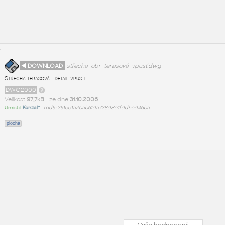
◄ DOWNLOAD
střecha_obr_terasová_vpusť.dwg
Střecha terasová - detail vpusti
DWG2000
Velikost
97,7kB
• ze dne
31.10.2006
Umístil:
Konzal^
•
md5: 251ee1a20ab61da728d8e1fdd6cd46ba
plochá