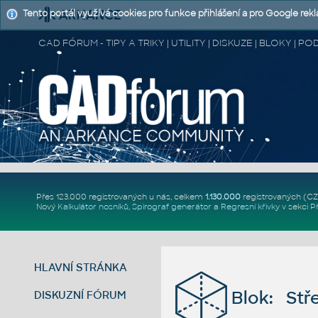
Tento portál využívá cookies pro funkce přihlášení a pro Google rek
CAD FÓRUM - TIPY A TRIKY | UTILITY | DISKUZE | BLOKY |
Přes 123.000 registrovaných u nás, celkem
1.130.000
registrovaných (C
Nový
Kalkulátor nosníků
,
Spirograf generátor
a
Regresní křivky
v sekci
P
HLAVNÍ STRÁNKA
Blok: Stř
DISKUZNÍ FÓRUM