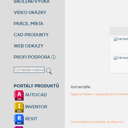
ŠKOLENÍ/VÝUKA
VIDEO UKÁZKY
PRÁCE, MÍSTA
CAD PRODUKTY
WEB ODKAZY
PROFI PODPORA
ⓘ
PORTÁLY PRODUKTŮ
Komentáře:
AUTOCAD
Nejste přihlášeni - nelze připojit komentá
INVENTOR
REVIT
Dosud žádné komentáře - buďte první