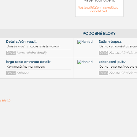
Vaše hodnocení:
Nejste přihlášeni - nemůžete
hodnotit blok
PODOB
Detail střešní vpusti
:
ře bloků
Střešní vpusť v ploché střeše - oprava
DWG
Konstrukční detaily
large scale entrance details
:
Konstrukční detaily střechy
DWG
Střecha