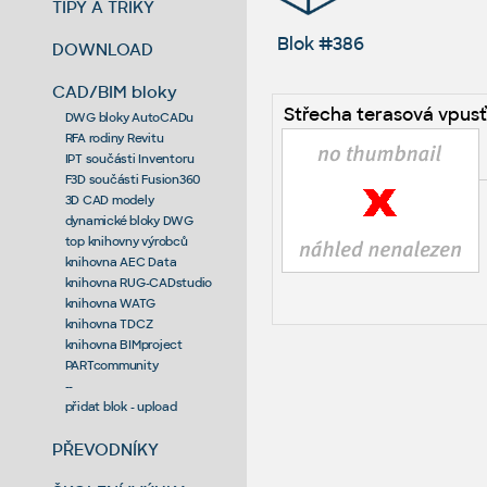
TIPY A TRIKY
Blok #386
DOWNLOAD
CAD/BIM bloky
Střecha terasová vpusť
DWG bloky AutoCADu
RFA rodiny Revitu
IPT součásti Inventoru
F3D součásti Fusion360
3D CAD modely
dynamické bloky DWG
top knihovny výrobců
knihovna AEC Data
knihovna RUG-CADstudio
knihovna WATG
knihovna TDCZ
knihovna BIMproject
PARTcommunity
--
přidat blok - upload
PŘEVODNÍKY