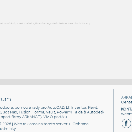
l součást prvek stafáž výkres kategorie kolekce free block library
rum
ARKA
Cente
, podpora, pomoc a rady pro AutoCAD, LT, Inventor, Revit,
KONT
3D, 3ds Max, Fusion, Forma, Vault, PowerMill a další Autodesk
webma
support firmy ARKANCE). Viz
O portálu
.
© 2026 |
Web reklama
na tomto serveru |
Ochrana
podmínky