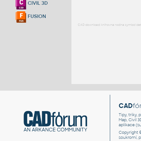
CIVIL 3D
FUSION
CAD download: knihovna rodina symbol detai
CAD
fó
Tipy, triky
Map, Civil 
aplikace (
Copyright 
soukromí, 