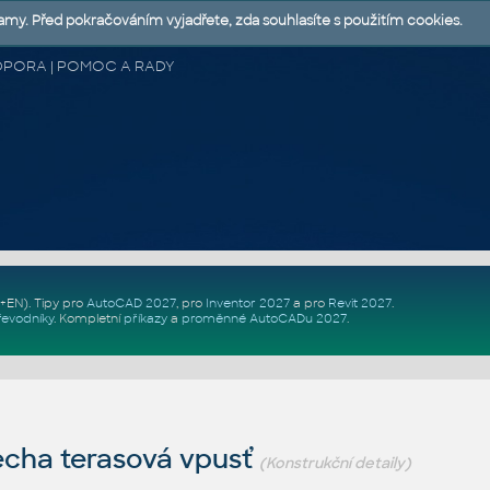
lamy. Před pokračováním vyjadřete, zda souhlasíte s použitím cookies.
 PODPORA | POMOC A RADY
Z+EN)
. Tipy pro
AutoCAD 2027
, pro
Inventor 2027
a pro
Revit 2027
.
řevodníky
.
Kompletní
příkazy
a
proměnné AutoCADu 2027
.
echa terasová vpusť
(Konstrukční detaily)