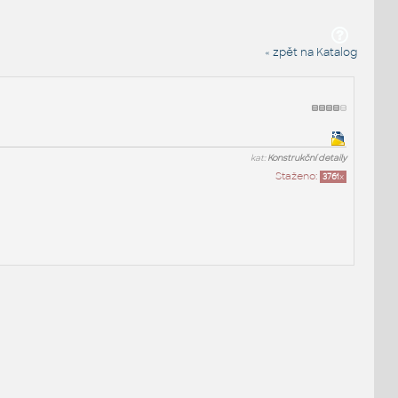
« zpět na Katalog
kat:
Konstrukční detaily
Staženo:
3761
x