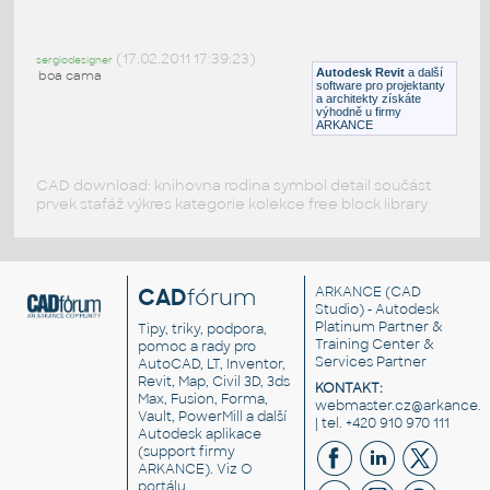
King_Bed
:
Dvojpostel
(17.02.2011 17:39:23)
sergiodesigner
RFA
Ložnice
Autodesk Revit
a další
boa cama
software pro projektanty
a architekty získáte
výhodně u firmy
ARKANCE
CAD download: knihovna rodina symbol detail součást
prvek stafáž výkres kategorie kolekce free block library
CAD
fórum
ARKANCE
(CAD
Studio) - Autodesk
Platinum Partner &
Tipy, triky, podpora,
Training Center &
pomoc a rady pro
Services Partner
AutoCAD, LT, Inventor,
Revit, Map, Civil 3D, 3ds
KONTAKT:
Max, Fusion, Forma,
webmaster.cz@arkance.w
Vault, PowerMill a další
| tel. +420 910 970 111
Autodesk aplikace
(support firmy
ARKANCE). Viz
O
portálu
.