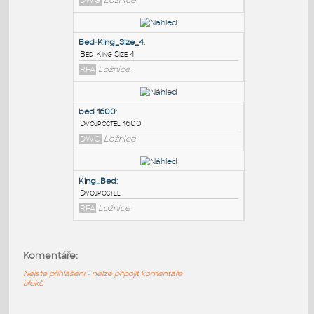
PODOBNÉ BLOKY
:
king bed
:
Dvojpostel
DWG
Ložnice
Bed-King_Size_4
:
Bed-King Size 4
RFA
Ložnice
bed 1600
:
Komentáře:
Dvojpostel 1600
DWG
Ložnice
Nejste přihlášeni - nelze připojit komentáře
bloků