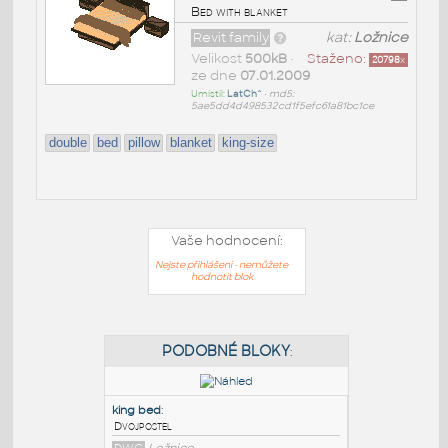
Bed with blanket
Revit family
kat:
Ložnice
Velikost
500kB
•
Staženo:
20798
x
ze dne
07.01.2009
Umístil:
LatCh^
•
md5:
5ae5dd4d498532cd1f5efc61a81bc1ce
double
bed
pillow
blanket
king-size
Vaše hodnocení:
Nejste přihlášeni - nemůžete
hodnotit blok