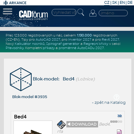
CZ
|
SK
|
EN
|
DE
Přes 123.000 registrovaných u nás, celkem
1.130.000
registrovaných
(CZ+EN)
. Tipy pro
AutoCAD 2027
, pro
Inventor 2027
a pro
Revit 2027
.
Nový
Kalkulátor nosníků
,
Spirograf generátor
a
Regresní křivky
v sekci
Převodníky
.
Kompletní
příkazy
a
proměnné AutoCADu 2027
.
Blok-model: Bed4
(Ložnice)
Blok-model #3935
« zpět na Katalog
Bed4
◄ DOWNLOAD
Bed4.
rfa