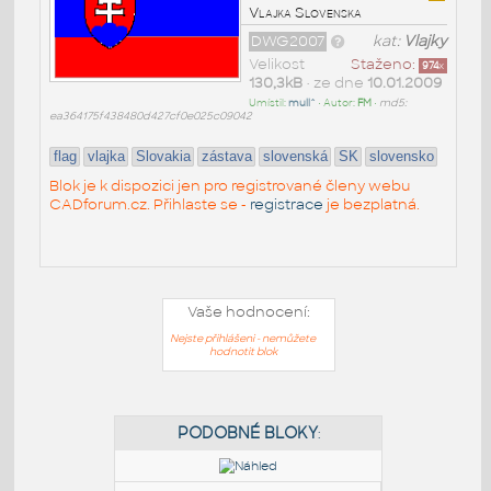
Vlajka Slovenska
DWG2007
kat:
Vlajky
Velikost
Staženo:
974
x
130,3kB
• ze dne
10.01.2009
Umístil:
mull^
• Autor:
FM
•
md5:
ea364175f438480d427cf0e025c09042
flag
vlajka
Slovakia
zástava
slovenská
SK
slovensko
Blok je k dispozici jen pro registrované členy webu
CADforum.cz. Přihlaste se -
registrace
je bezplatná.
Vaše hodnocení:
Nejste přihlášeni - nemůžete
hodnotit blok