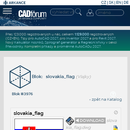
CZ
|
SK
|
EN
|
DE
Přes 123.000 registrovaných u nás, celkem
1.129.000
registrovaných
(CZ+EN)
. Tipy pro
AutoCAD 2027
, pro
Inventor 2027
a pro
Revit 2027
.
Nový
Kalkulátor nosníků
,
Spirograf generátor
a
Regresní křivky
v sekci
Převodníky
.
Kompletní
příkazy
a
proměnné AutoCADu 2027
.
Blok: slovakia_flag
(Vlajky)
Blok #3976
« zpět na Katalog
slovakia_flag
◄ DOWNLOAD
slova
kia_flag.dwg