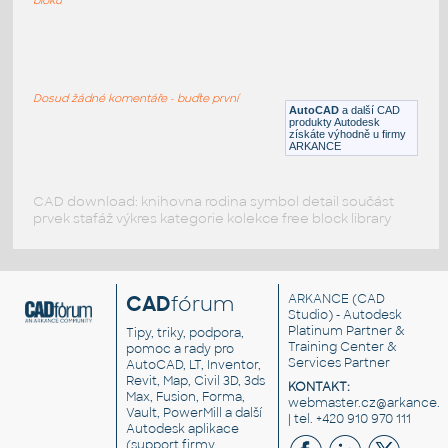
USflag
:
Vlajka USA
Dosud žádné komentáře - buďte první
DWG
Vlajky
AutoCAD
a další CAD
produkty Autodesk
získáte výhodně u firmy
ARKANCE
CAD download: knihovna rodina symbol detail součást
prvek stafáž výkres kategorie kolekce free block library
CAD
fórum
ARKANCE
(CAD
Studio) - Autodesk
Platinum Partner &
Tipy, triky, podpora,
Training Center &
pomoc a rady pro
Services Partner
AutoCAD, LT, Inventor,
Revit, Map, Civil 3D, 3ds
KONTAKT:
Max, Fusion, Forma,
webmaster.cz@arkance.w
Vault, PowerMill a další
| tel. +420 910 970 111
Autodesk aplikace
(support firmy