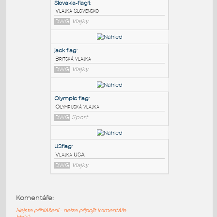
PODOBNÉ BLOKY
:
Slovakia-flag1
:
Vlajka Slovensko
DWG
Vlajky
jack flag
:
Britská vlajka
DWG
Vlajky
Olympic flag
:
Komentáře:
Olympijská vlajka
Nejste přihlášeni - nelze připojit komentáře
DWG
Sport
bloků