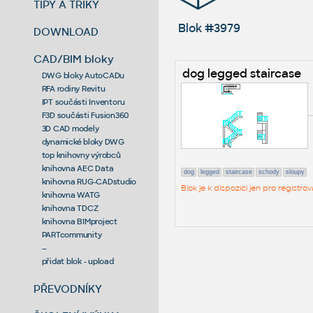
TIPY A TRIKY
Blok #3979
DOWNLOAD
CAD/BIM bloky
dog legged staircase
DWG bloky AutoCADu
RFA rodiny Revitu
IPT součásti Inventoru
F3D součásti Fusion360
3D CAD modely
dynamické bloky DWG
top knihovny výrobců
knihovna AEC Data
dog
legged
staircase
schody
sloupy
knihovna RUG-CADstudio
Blok je k dispozici jen pro regist
knihovna WATG
knihovna TDCZ
knihovna BIMproject
PARTcommunity
--
přidat blok - upload
PŘEVODNÍKY