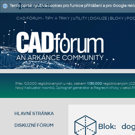
Tento portál využívá cookies pro funkce přihlášení a pro Google rek
CAD FÓRUM - TIPY A TRIKY | UTILITY | DISKUZE | BLOKY |
Přes 123.000 registrovaných u nás, celkem
1.130.000
registrovaných (C
Nový
Kalkulátor nosníků
,
Spirograf generátor
a
Regresní křivky
v sekci
P
HLAVNÍ STRÁNKA
Blok: dog
DISKUZNÍ FÓRUM