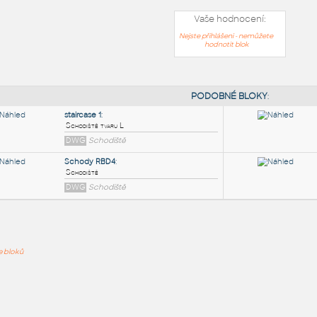
Vaše hodnocení:
Nejste přihlášeni - nemůžete
hodnotit blok
PODOB
staircase 1
:
ře bloků
Schodiště tvaru L
DWG
Schodiště
Schody RBD4
:
Schodiště