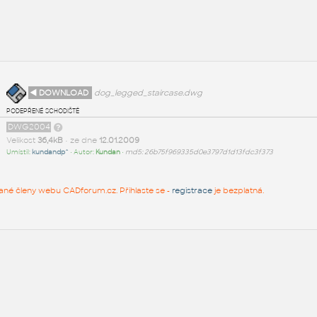
◄ DOWNLOAD
dog_legged_staircase.dwg
podepřené schodiště
DWG2004
Velikost
36,4kB
• ze dne
12.01.2009
Umístil:
kundandp^
• Autor:
Kundan
•
md5: 26b75f969335d0e3797d1d13fdc3f373
rované členy webu CADforum.cz. Přihlaste se -
registrace
je bezplatná.