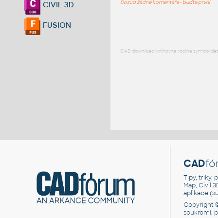
Dosud žádné komentáře - buďte první
CIVIL 3D
FUSION
CAD download: knihovna rodina symbol detai
CAD
fó
Tipy, triky
Map, Civil 
aplikace (
Copyright 
soukromí, 