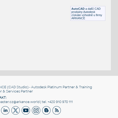
DWG
Schodiště
AutoCAD
a další CAD
produkty Autodesk
získáte výhodně u firmy
ARKANCE
NCE
(CAD Studio) - Autodesk Platinum Partner & Training
r & Services Partner
AKT:
ster.cz@arkance.world | tel. +420 910 970 111