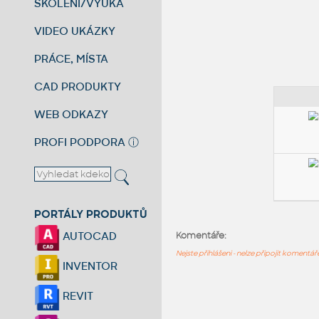
ŠKOLENÍ/VÝUKA
VIDEO UKÁZKY
PRÁCE, MÍSTA
CAD PRODUKTY
WEB ODKAZY
PROFI PODPORA
ⓘ
PORTÁLY PRODUKTŮ
AUTOCAD
Komentáře:
Nejste přihlášeni - nelze připojit komentá
INVENTOR
REVIT