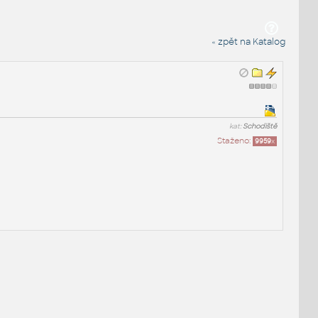
« zpět na Katalog
kat:
Schodiště
Staženo:
9959
x