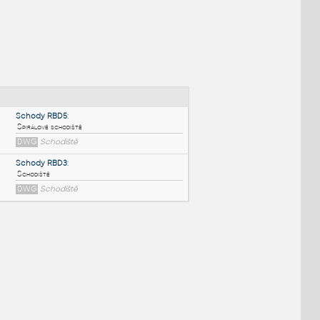
NÉ BLOKY
:
Schody RBD5
:
Spirálové schodiště
DWG
Schodiště
Schody RBD3
:
Schodiště