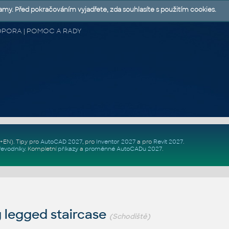
lamy. Před pokračováním vyjadřete, zda souhlasíte s použitím cookies.
 PODPORA | POMOC A RADY
Z+EN)
. Tipy pro
AutoCAD 2027
, pro
Inventor 2027
a pro
Revit 2027
.
řevodníky
.
Kompletní
příkazy
a
proměnné AutoCADu 2027
.
 legged staircase
(Schodiště)