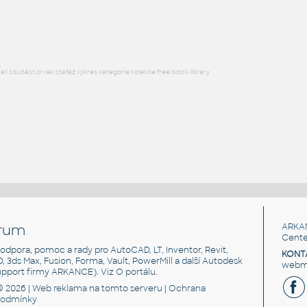
DWG
Schodiště
l součást prvek stafáž výkres kategorie kolekce free block library
rum
ARKA
Cente
, podpora, pomoc a rady pro AutoCAD, LT, Inventor, Revit,
KONT
3D, 3ds Max, Fusion, Forma, Vault, PowerMill a další Autodesk
webma
support firmy ARKANCE). Viz
O portálu
.
© 2026 |
Web reklama
na tomto serveru |
Ochrana
podmínky