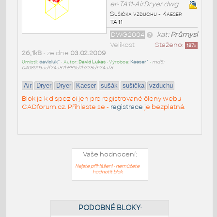
er-TA11-AirDryer.dwg
Sušička vzduchu - Kaeser
TA11
DWG2004
kat:
Průmysl
Velikost
Staženo:
187
x
26,1kB
• ze dne
03.02.2009
Umístil:
davidluk^
• Autor:
David Lukas
• Výrobce:
Kaeser^
•
md5:
0408903adf24a87b889d1b228d624af8
Air
Dryer
Dryer
Kaeser
sušák
sušička
vzduchu
Blok je k dispozici jen pro registrované členy webu
CADforum.cz. Přihlaste se -
registrace
je bezplatná.
Vaše hodnocení:
Nejste přihlášeni - nemůžete
hodnotit blok