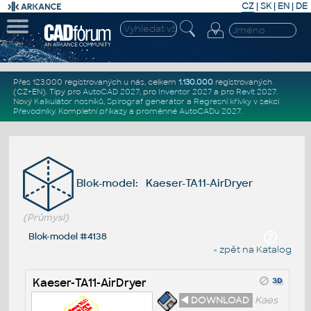
CZ
|
SK
|
EN
|
DE
Přes 123.000 registrovaných u nás, celkem
1.130.000
registrovaných
(CZ+EN)
. Tipy pro
AutoCAD 2027
, pro
Inventor 2027
a pro
Revit 2027
.
Nový
Kalkulátor nosníků
,
Spirograf generátor
a
Regresní křivky
v sekci
Převodníky
.
Kompletní
příkazy
a
proměnné AutoCADu 2027
.
Blok-model: Kaeser-TA11-AirDryer
(Průmysl)
Blok-model #4138
« zpět na Katalog
Kaeser-TA11-AirDryer
◄ DOWNLOAD
Kaes