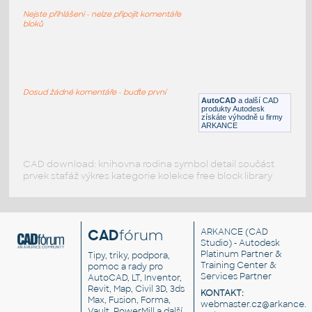
Sušička vzduchu - Kaeser TC36
Nejste přihlášeni - nelze připojit komentáře
DWG
Průmysl
bloků
Kaeser-TC31-AirDryer
:
Sušička vzduchu - Kaeser TC31
Dosud žádné komentáře - buďte první
AutoCAD
a další CAD
DWG
Průmysl
produkty Autodesk
získáte výhodně u firmy
ARKANCE
CAD download: knihovna rodina symbol detail součást
prvek stafáž výkres kategorie kolekce free block library
CAD
fórum
ARKANCE
(CAD
Studio) - Autodesk
Platinum Partner &
Tipy, triky, podpora,
Training Center &
pomoc a rady pro
Services Partner
AutoCAD, LT, Inventor,
Revit, Map, Civil 3D, 3ds
KONTAKT:
Max, Fusion, Forma,
webmaster.cz@arkance.w
Vault, PowerMill a další