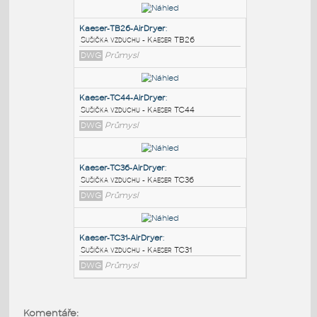
PODOBNÉ BLOKY
:
Kaeser-TB26-AirDryer
:
Sušička vzduchu - Kaeser TB26
DWG
Průmysl
Kaeser-TC44-AirDryer
:
Sušička vzduchu - Kaeser TC44
DWG
Průmysl
Kaeser-TC36-AirDryer
:
Komentáře: