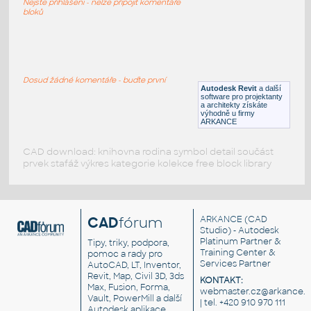
Nejste přihlášeni - nelze připojit komentáře
DWG
Ložnice
bloků
F_Ikea_Malm_Queen_Bed_
:
Ikea Malm Queen Bed
Dosud žádné komentáře - buďte první
Autodesk Revit
a další
RFA
Ložnice
software pro projektanty
a architekty získáte
výhodně u firmy
ARKANCE
CAD download: knihovna rodina symbol detail součást
prvek stafáž výkres kategorie kolekce free block library
CAD
fórum
ARKANCE
(CAD
Studio) - Autodesk
Platinum Partner &
Tipy, triky, podpora,
Training Center &
pomoc a rady pro
Services Partner
AutoCAD, LT, Inventor,
Revit, Map, Civil 3D, 3ds
KONTAKT:
Max, Fusion, Forma,
webmaster.cz@arkance.w
Vault, PowerMill a další
| tel. +420 910 970 111
Autodesk aplikace