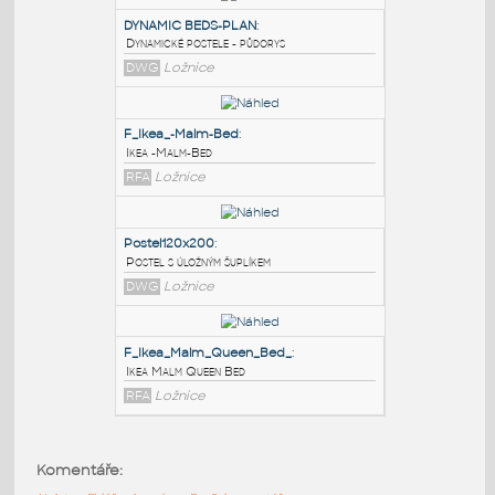
PODOBNÉ BLOKY
:
DYNAMIC BEDS-PLAN
:
Dynamické postele - půdorys
DWG
Ložnice
F_Ikea_-Malm-Bed
:
Ikea -Malm-Bed
RFA
Ložnice
Postel120x200
:
Komentáře:
Postel s úložným šuplíkem