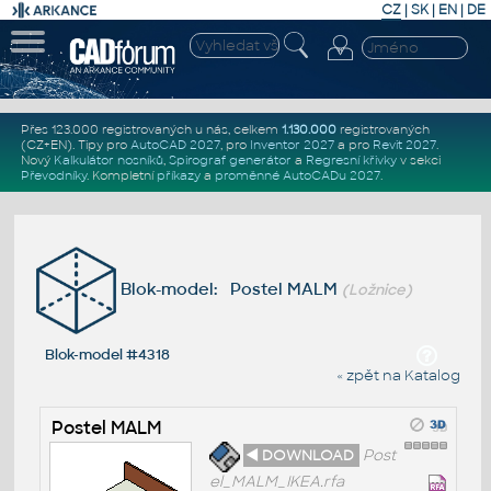
CZ
|
SK
|
EN
|
DE
Přes 123.000 registrovaných u nás, celkem
1.130.000
registrovaných
(CZ+EN)
. Tipy pro
AutoCAD 2027
, pro
Inventor 2027
a pro
Revit 2027
.
Nový
Kalkulátor nosníků
,
Spirograf generátor
a
Regresní křivky
v sekci
Převodníky
.
Kompletní
příkazy
a
proměnné AutoCADu 2027
.
Blok-model: Postel MALM
(Ložnice)
Blok-model #4318
« zpět na Katalog
Postel MALM
◄ DOWNLOAD
Post
el_MALM_IKEA.rfa