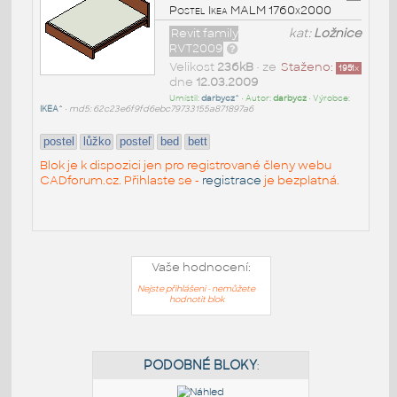
Postel Ikea MALM 1760x2000
Revit family
kat:
Ložnice
RVT2009
Velikost
236kB
• ze
Staženo:
1951
x
dne
12.03.2009
Umístil:
darbycz^
• Autor:
darbycz
• Výrobce:
IKEA^
•
md5: 62c23e6f9fd6ebc79733155a871897a6
postel
lůžko
posteľ
bed
bett
Blok je k dispozici jen pro registrované členy webu
CADforum.cz. Přihlaste se -
registrace
je bezplatná.
Vaše hodnocení:
Nejste přihlášeni - nemůžete
hodnotit blok