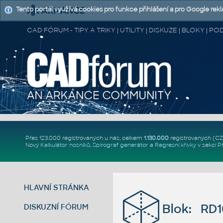
Tento portál využívá cookies pro funkce přihlášení a pro Google rek
CAD FÓRUM - TIPY A TRIKY | UTILITY | DISKUZE | BLOKY |
Přes 123.000 registrovaných u nás, celkem
1.130.000
registrovaných (C
Nový
Kalkulátor nosníků
,
Spirograf generátor
a
Regresní křivky
v sekci
P
HLAVNÍ STRÁNKA
Blok: RD
DISKUZNÍ FÓRUM