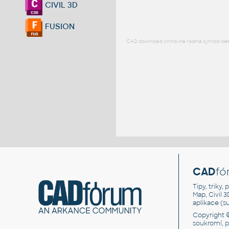
CIVIL 3D
FUSION
CAD download: knihovna rodina symbol detai
CAD
fó
Tipy, triky
Map, Civil 
aplikace (
Copyright 
soukromí, 