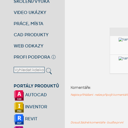
ŠKOLENÍ/VÝUKA
VIDEO UKÁZKY
PRÁCE, MÍSTA
CAD PRODUKTY
WEB ODKAZY
PROFI PODPORA
ⓘ
PORTÁLY PRODUKTŮ
Komentáře:
AUTOCAD
Nejste přihlášeni - nelze připojit komentá
INVENTOR
REVIT
Dosud žádné komentáře - buďte první