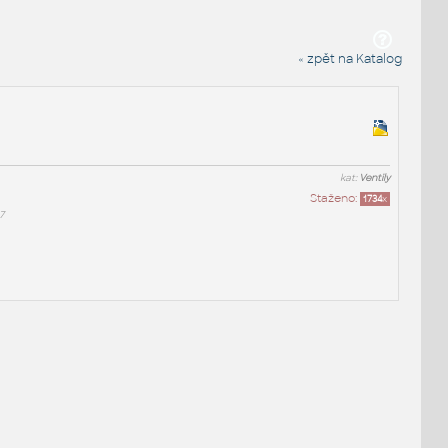
« zpět na Katalog
kat:
Ventily
Staženo:
1734
x
7