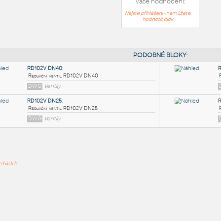
Vaše hodnocení:
Nejste přihlášeni - nemůžete
hodnotit blok
PODOB
RD102V DN40
:
ře bloků
Redukční ventil RD102V DN40
DWG
Ventily
RD102V DN25
:
Redukční ventil RD102V DN25
DWG
Ventily