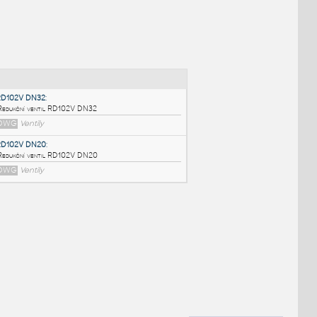
NÉ BLOKY
:
RD102V DN32
:
Redukční ventil RD102V DN32
DWG
Ventily
RD102V DN20
:
Redukční ventil RD102V DN20
DWG
Ventily