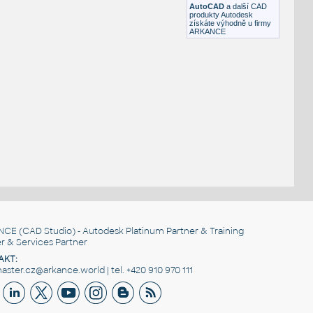
AutoCAD
a další CAD
produkty Autodesk
získáte výhodně u firmy
ARKANCE
NCE
(CAD Studio) - Autodesk Platinum Partner & Training
r & Services Partner
AKT:
ster.cz@arkance.world | tel. +420 910 970 111