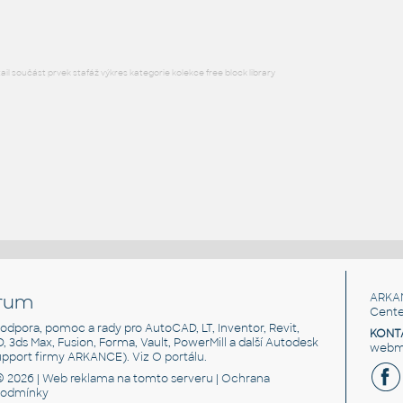
l součást prvek stafáž výkres kategorie kolekce free block library
rum
ARKA
Cente
, podpora, pomoc a rady pro AutoCAD, LT, Inventor, Revit,
KONT
3D, 3ds Max, Fusion, Forma, Vault, PowerMill a další Autodesk
webma
support firmy ARKANCE). Viz
O portálu
.
© 2026 |
Web reklama
na tomto serveru |
Ochrana
podmínky