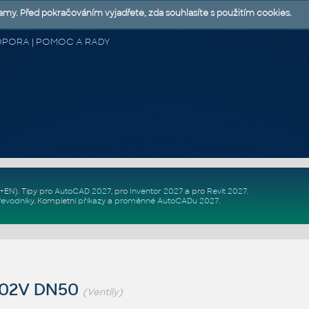
lamy. Před pokračováním vyjadřete, zda souhlasíte s použitím cookies.
 PODPORA | POMOC A RADY
Z+EN)
. Tipy pro
AutoCAD 2027
, pro
Inventor 2027
a pro
Revit 2027
.
řevodníky
.
Kompletní
příkazy
a
proměnné AutoCADu 2027
.
102V DN50
(Ventily)