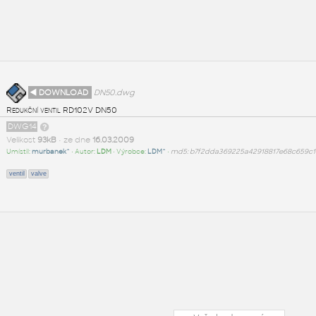
◄ DOWNLOAD
DN50.dwg
Redukční ventil RD102V DN50
DWG14
Velikost
93kB
• ze dne
16.03.2009
Umístil:
murbanek^
• Autor:
LDM
• Výrobce:
LDM^
•
md5: b7f2dda369225a42918817e68c659c1
ventil
valve