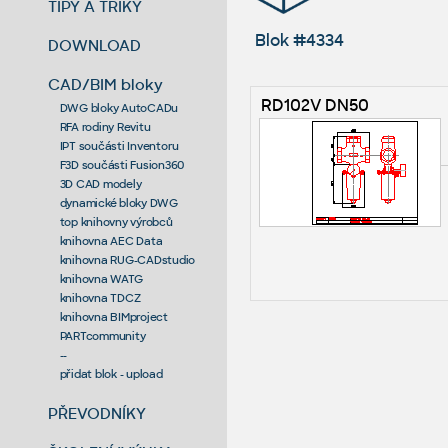
TIPY A TRIKY
Blok #4334
DOWNLOAD
CAD/BIM bloky
RD102V DN50
DWG bloky AutoCADu
RFA rodiny Revitu
IPT součásti Inventoru
F3D součásti Fusion360
3D CAD modely
dynamické bloky DWG
top knihovny výrobců
knihovna AEC Data
knihovna RUG-CADstudio
knihovna WATG
knihovna TDCZ
knihovna BIMproject
PARTcommunity
--
přidat blok - upload
PŘEVODNÍKY