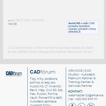
Stul-detsky
:
Stůl do dětského pokoje (110x75x79)
(09.11.2012 10:41:59)
alph3
DWG
Stoly
AutoCAD
a další CAD
Not 3D
produkty Autodesk
získáte výhodně u firmy
ARKANCE
CAD download: knihovna rodina symbol detail součást
prvek stafáž výkres kategorie kolekce free block library
CAD
fórum
ARKANCE
(CAD
Studio) - Autodesk
Platinum Partner &
Tipy, triky, podpora,
Training Center &
pomoc a rady pro
Services Partner
AutoCAD, LT, Inventor,
Revit, Map, Civil 3D, 3ds
KONTAKT:
Max, Fusion, Forma,
webmaster.cz@arkance.w
Vault, PowerMill a další
| tel. +420 910 970 111
Autodesk aplikace
(support firmy