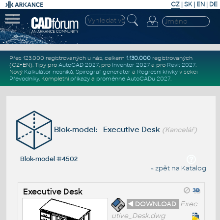
CZ
|
SK
|
EN
|
DE
Přes 123.000 registrovaných u nás, celkem
1.130.000
registrovaných
(CZ+EN)
. Tipy pro
AutoCAD 2027
, pro
Inventor 2027
a pro
Revit 2027
.
Nový
Kalkulátor nosníků
,
Spirograf generátor
a
Regresní křivky
v sekci
Převodníky
.
Kompletní
příkazy
a
proměnné AutoCADu 2027
.
Blok-model: Executive Desk
(Kancelář)
Blok-model #4502
« zpět na Katalog
Executive Desk
◄ DOWNLOAD
Exec
utive_Desk.dwg