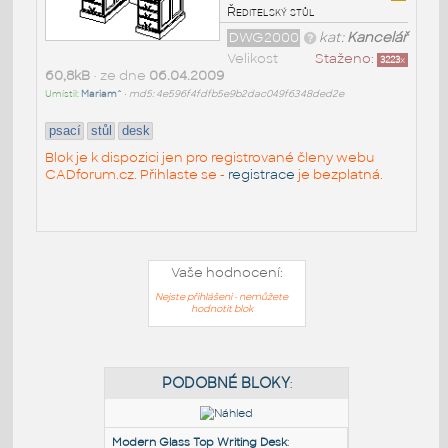
Ředitelský stůl
DWG2000
kat:
Kancelář
Velikost
Staženo:
3223
x
60,8kB
• ze dne
06.04.2009
Umístil:
Mariam^
•
md5: 4e596f4fdfb5e9b2dac049f6348ded2e
psací
stůl
desk
Blok je k dispozici jen pro registrované členy webu
CADforum.cz. Přihlaste se -
registrace
je bezplatná.
Vaše hodnocení:
Nejste přihlášeni - nemůžete
hodnotit blok