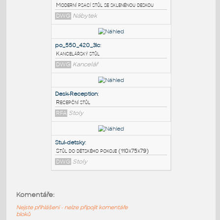
PODOBNÉ BLOKY
:
Modern Glass Top Writing Desk
:
Moderní psací stůl se skleněnou deskou
DWG
Nábytek
po_550_420_3lc
:
Kancelářský stůl
DWG
Kancelář
Desk-Reception
:
Komentáře:
Recepční stůl
Nejste přihlášeni - nelze připojit komentáře
RFA
Stoly
bloků