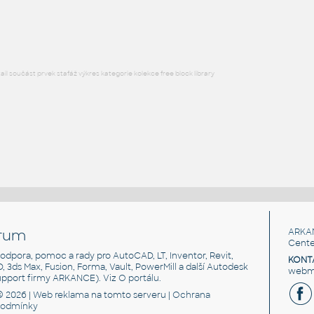
DWG
Dekorace
l součást prvek stafáž výkres kategorie kolekce free block library
rum
ARKA
Cente
, podpora, pomoc a rady pro AutoCAD, LT, Inventor, Revit,
KONT
3D, 3ds Max, Fusion, Forma, Vault, PowerMill a další Autodesk
webma
support firmy ARKANCE). Viz
O portálu
.
© 2026 |
Web reklama
na tomto serveru |
Ochrana
podmínky