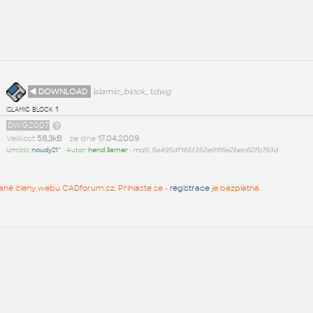
◄ DOWNLOAD
islamic_block_1.dwg
islamic block 1
DWG2007
Velikost
58,3kB
• ze dne
17.04.2009
Umístil:
noudy21^
• Autor:
hend 3amer
•
md5: 5a495df165f352e91f6e2bec62fb793d
rované členy webu CADforum.cz. Přihlaste se -
registrace
je bezplatná.