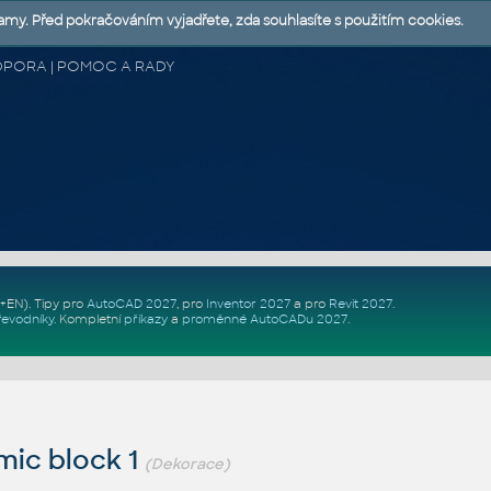
lamy. Před pokračováním vyjadřete, zda souhlasíte s použitím cookies.
 PODPORA | POMOC A RADY
Z+EN)
. Tipy pro
AutoCAD 2027
, pro
Inventor 2027
a pro
Revit 2027
.
řevodníky
.
Kompletní
příkazy
a
proměnné AutoCADu 2027
.
mic block 1
(Dekorace)