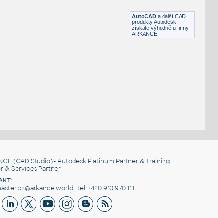
DWG
Dekorace
AutoCAD
a další CAD
produkty Autodesk
získáte výhodně u firmy
ARKANCE
NCE
(CAD Studio) - Autodesk Platinum Partner & Training
r & Services Partner
AKT:
ster.cz@arkance.world | tel. +420 910 970 111