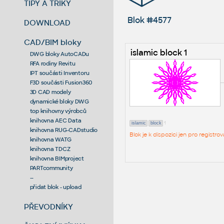
TIPY A TRIKY
Blok #4577
DOWNLOAD
CAD/BIM bloky
islamic block 1
DWG bloky AutoCADu
RFA rodiny Revitu
IPT součásti Inventoru
F3D součásti Fusion360
3D CAD modely
dynamické bloky DWG
top knihovny výrobců
knihovna AEC Data
1
islamic
block
knihovna RUG-CADstudio
Blok je k dispozici jen pro regist
knihovna WATG
knihovna TDCZ
knihovna BIMproject
PARTcommunity
--
přidat blok - upload
PŘEVODNÍKY