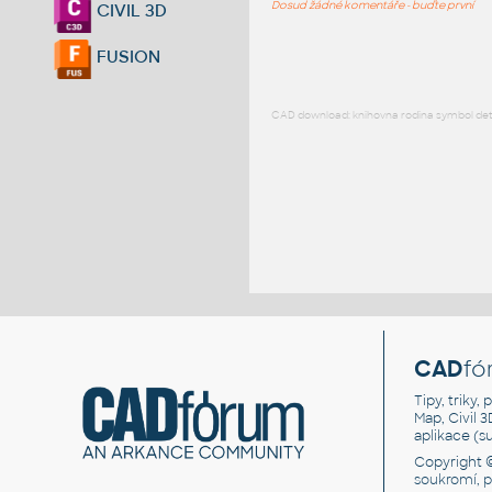
Dosud žádné komentáře - buďte první
CIVIL 3D
FUSION
CAD download: knihovna rodina symbol detai
CAD
fó
Tipy, triky
Map, Civil 
aplikace (
Copyright 
soukromí, 