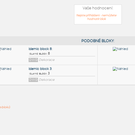
Vaše hodnocení:
Nejste přihlášeni - nemůžete
hodnotit blok
PODOB
islamic block 8
:
ře bloků
islamic block 8
DWG
Dekorace
islamic block 3
:
islamic block 3