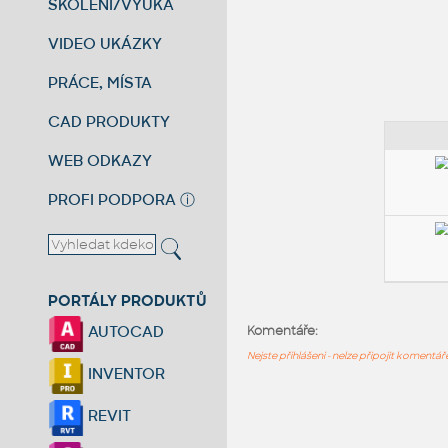
ŠKOLENÍ/VÝUKA
VIDEO UKÁZKY
PRÁCE, MÍSTA
CAD PRODUKTY
WEB ODKAZY
PROFI PODPORA
ⓘ
PORTÁLY PRODUKTŮ
AUTOCAD
Komentáře:
Nejste přihlášeni - nelze připojit komentá
INVENTOR
REVIT