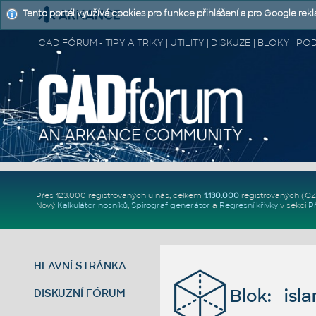
Tento portál využívá cookies pro funkce přihlášení a pro Google rek
CAD FÓRUM - TIPY A TRIKY | UTILITY | DISKUZE | BLOKY |
Přes 123.000 registrovaných u nás, celkem
1.130.000
registrovaných (C
Nový
Kalkulátor nosníků
,
Spirograf generátor
a
Regresní křivky
v sekci
P
HLAVNÍ STRÁNKA
Blok: isla
DISKUZNÍ FÓRUM