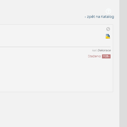
« zpět na Katalog
kat:
Dekorace
Staženo:
1126
x