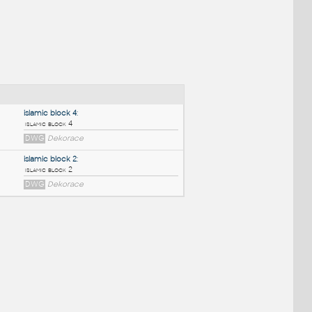
NÉ BLOKY
:
islamic block 4
:
islamic block 4
DWG
Dekorace
islamic block 2
:
islamic block 2