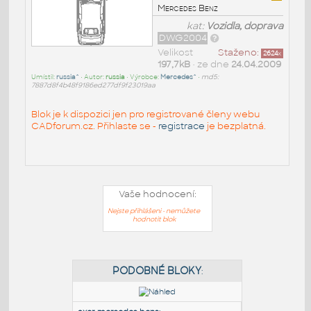
Mercedes Benz
kat:
Vozidla, doprava
DWG2004
Velikost
Staženo:
2624
x
197,7kB
• ze dne
24.04.2009
Umístil:
russia^
• Autor:
russia
• Výrobce:
Mercedes^
•
md5:
7887d8f4b48f9186ed277df9f23019aa
Blok je k dispozici jen pro registrované členy webu
CADforum.cz. Přihlaste se -
registrace
je bezplatná.
Vaše hodnocení:
Nejste přihlášeni - nemůžete
hodnotit blok