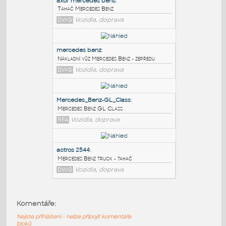
PODOBNÉ BLOKY
:
axor mercedes bens
:
Tahač Mercedes Benz
DWG
Vozidla, doprava
mercedes benz
:
Nákladní vůz Mercedes Benz - zepředu
DWG
Vozidla, doprava
Mercedes_Benz-GL_Class
:
Komentáře:
Mercedes Benz GL Class
Nejste přihlášeni - nelze připojit komentáře
RFA
Vozidla, doprava
bloků