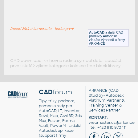
actros 2544
:
Mercedes Benz truck - tahač
Dosud žádné komentáře - buďte první
DWG
Vozidla, doprava
AutoCAD
a další CAD
produkty Autodesk
získáte výhodně u firmy
ARKANCE
CAD download: knihovna rodina symbol detail součást
prvek stafáž výkres kategorie kolekce free block library
CAD
fórum
ARKANCE
(CAD
Studio) - Autodesk
Platinum Partner &
Tipy, triky, podpora,
Training Center &
pomoc a rady pro
Services Partner
AutoCAD, LT, Inventor,
Revit, Map, Civil 3D, 3ds
KONTAKT:
Max, Fusion, Forma,
webmaster.cz@arkance.w
Vault, PowerMill a další
| tel. +420 910 970 111
Autodesk aplikace
(support firmy