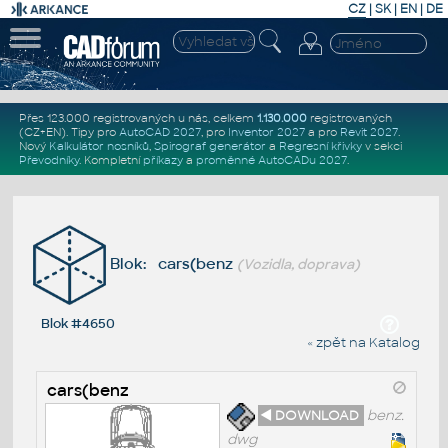
CZ
|
SK
|
EN
|
DE
Přes 123.000 registrovaných u nás, celkem
1.130.000
registrovaných
(CZ+EN)
. Tipy pro
AutoCAD 2027
, pro
Inventor 2027
a pro
Revit 2027
.
Nový
Kalkulátor nosníků
,
Spirograf generátor
a
Regresní křivky
v sekci
Převodníky
.
Kompletní
příkazy
a
proměnné AutoCADu 2027
.
Blok: cars(benz
(Vozidla, doprava)
Blok #4650
« zpět na Katalog
cars(benz
◄ DOWNLOAD
benz.
dwg