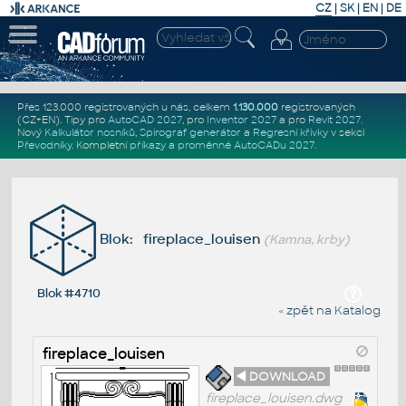
CZ
|
SK
|
EN
|
DE
Přes 123.000 registrovaných u nás, celkem
1.130.000
registrovaných
(CZ+EN)
. Tipy pro
AutoCAD 2027
, pro
Inventor 2027
a pro
Revit 2027
.
Nový
Kalkulátor nosníků
,
Spirograf generátor
a
Regresní křivky
v sekci
Převodníky
.
Kompletní
příkazy
a
proměnné AutoCADu 2027
.
Blok: fireplace_louisen
(Kamna, krby)
Blok #4710
« zpět na Katalog
fireplace_louisen
◄ DOWNLOAD
fireplace_louisen.dwg