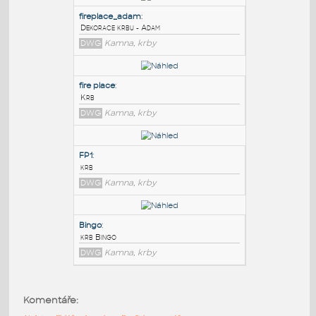
PODOBNÉ BLOKY
:
fireplace_adam
:
Dekorace krbu - Adam
DWG
Kamna, krby
fire place
:
Krb
DWG
Kamna, krby
FP1
:
Komentáře:
krb