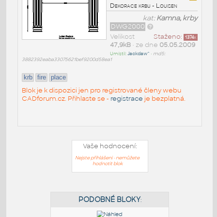
Dekorace krbu - Louisen
kat:
Kamna, krby
DWG2000
Velikost
Staženo:
1374
x
47,9kB
• ze dne
05.05.2009
Umístil:
Jackdaw^
•
md5:
3882392eaba33075621bef9200d58ea1
krb
fire
place
Blok je k dispozici jen pro registrované členy webu
CADforum.cz. Přihlaste se -
registrace
je bezplatná.
Vaše hodnocení:
Nejste přihlášeni - nemůžete
hodnotit blok