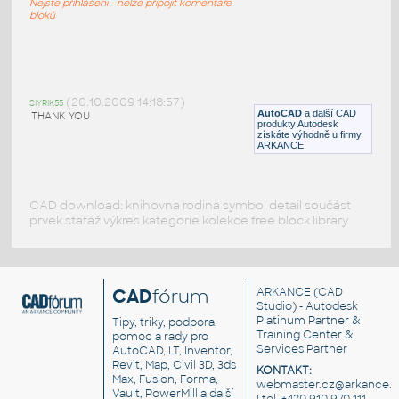
Nejste přihlášeni - nelze připojit komentáře
DWG
Kamna, krby
bloků
Bingo
:
krb Bingo
(20.10.2009 14:18:57)
SIYRIK55
AutoCAD
a další CAD
DWG
Kamna, krby
THANK YOU
produkty Autodesk
získáte výhodně u firmy
ARKANCE
CAD download: knihovna rodina symbol detail součást
prvek stafáž výkres kategorie kolekce free block library
CAD
fórum
ARKANCE
(CAD
Studio) - Autodesk
Platinum Partner &
Tipy, triky, podpora,
Training Center &
pomoc a rady pro
Services Partner
AutoCAD, LT, Inventor,
Revit, Map, Civil 3D, 3ds
KONTAKT:
Max, Fusion, Forma,
webmaster.cz@arkance.w
Vault, PowerMill a další