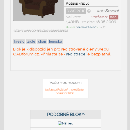
Kožené křeslo
DWG2010
kat:
Sezení
Velikost
Staženo:
1880
x
1,49MB
• ze dne
18.05.2009
Umístil:
Vladimír Michl^
•
md5:
1d9b464ef9c00f465d2e3c68d9555825
křeslo
židle
chair
lenoška
Blok je k dispozici jen pro registrované členy webu
CADforum.cz. Přihlaste se -
registrace
je bezplatná.
Vaše hodnocení:
Nejste přihlášeni - nemůžete
hodnotit blok