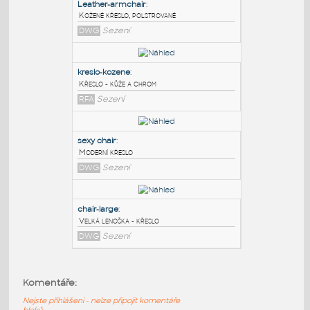
PODOBNÉ BLOKY
:
Leather-armchair
:
Kožené křeslo, polstrované
DWG
Sezení
kreslo-kozene
:
Křeslo - kůže a chrom
RFA
Sezení
sexy chair
:
Komentáře:
Moderní křeslo
Nejste přihlášeni - nelze připojit komentáře
DWG
Sezení
bloků