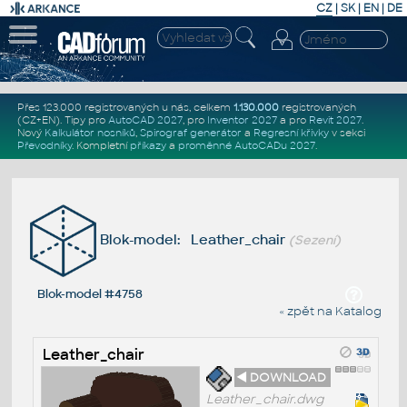
CZ
|
SK
|
EN
|
DE
Přes 123.000 registrovaných u nás, celkem
1.130.000
registrovaných
(CZ+EN)
. Tipy pro
AutoCAD 2027
, pro
Inventor 2027
a pro
Revit 2027
.
Nový
Kalkulátor nosníků
,
Spirograf generátor
a
Regresní křivky
v sekci
Převodníky
.
Kompletní
příkazy
a
proměnné AutoCADu 2027
.
Blok-model: Leather_chair
(Sezení)
Blok-model #4758
« zpět na Katalog
Leather_chair
◄ DOWNLOAD
Leather_chair.dwg