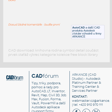
chair-large
:
Velká lenoška - křeslo
Dosud žádné komentáře - buďte první
DWG
Sezení
AutoCAD
a další CAD
produkty Autodesk
získáte výhodně u firmy
ARKANCE
CAD download: knihovna rodina symbol detail součást
prvek stafáž výkres kategorie kolekce free block library
CAD
fórum
ARKANCE
(CAD
Studio) - Autodesk
Platinum Partner &
Tipy, triky, podpora,
Training Center &
pomoc a rady pro
Services Partner
AutoCAD, LT, Inventor,
Revit, Map, Civil 3D, 3ds
KONTAKT:
Max, Fusion, Forma,
webmaster.cz@arkance.w
Vault, PowerMill a další
| tel. +420 910 970 111
Autodesk aplikace
(support firmy