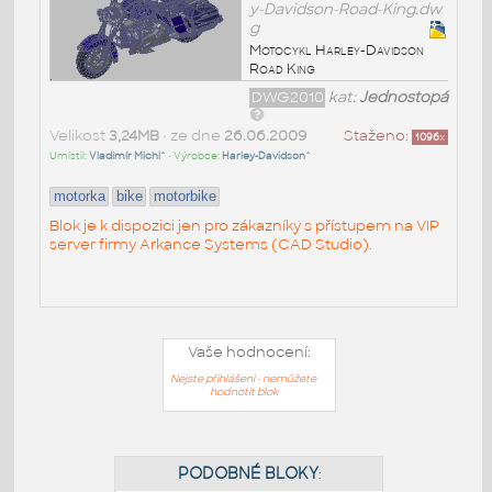
y-Davidson-Road-King.dw
g
Motocykl Harley-Davidson
Road King
DWG2010
kat:
Jednostopá
Velikost
3,24MB
• ze dne
26.06.2009
Staženo:
1096
x
Umístil:
Vladimír Michl^
• Výrobce:
Harley-Davidson^
motorka
bike
motorbike
Blok je k dispozici jen pro zákazníky s přístupem na VIP
server firmy Arkance Systems (CAD Studio).
Vaše hodnocení:
Nejste přihlášeni - nemůžete
hodnotit blok