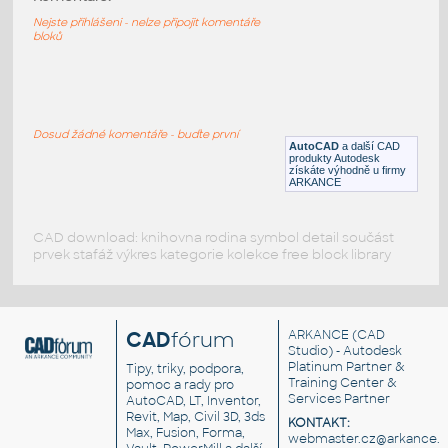
Harley Davidson
Nejste přihlášeni - nelze připojit komentáře
RFA
Jednostopá
bloků
Harley1
:
Motocykl Harley-Davidson - pohledy
Dosud žádné komentáře - buďte první
AutoCAD
a další CAD
DWG
Jednostopá
produkty Autodesk
získáte výhodně u firmy
ARKANCE
CAD download: knihovna rodina symbol detail součást
prvek stafáž výkres kategorie kolekce free block library
CAD
fórum
ARKANCE
(CAD
Studio) - Autodesk
Platinum Partner &
Tipy, triky, podpora,
Training Center &
pomoc a rady pro
Services Partner
AutoCAD, LT, Inventor,
Revit, Map, Civil 3D, 3ds
KONTAKT:
Max, Fusion, Forma,
webmaster.cz@arkance.w