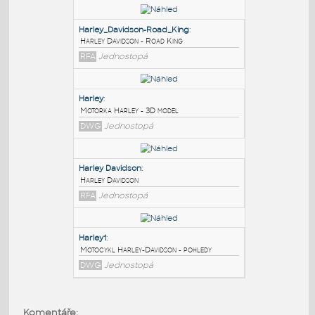
PODOBNÉ BLOKY
:
Harley_Davidson-Road_King
:
Harley Davidson - Road King
RFA
Jednostopá
Harley
:
Motorka Harley - 3D model
DWG
Jednostopá
Harley Davidson
:
Komentáře: