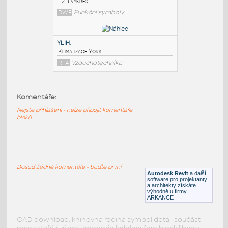
HC_AC_Indoor
Unit_F_MEP_Mitsubishi_PKA-M-
HA_Power
:
HC AC Indoor Unit F MEP Mitsubishi PKA-
M-HA Power Inverter 1 Phase
RFA
Vzduchotechnika
Komentáře:
Nejste přihlášeni - nelze připojit komentáře
abc
:
bloků
TZB výkres
DWF
Funkční symboly
Dosud žádné komentáře - buďte první
YLIH
:
Autodesk Revit
a další
software pro projektanty
Klimatizace York
a architekty získáte
výhodně u firmy
RFA
Vzduchotechnika
ARKANCE
CAD download: knihovna rodina symbol detail součást