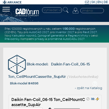
CZ
|
SK
|
EN
|
DE
Přes 123.000 registrovaných u nás, celkem
1.130.000
registrovaných
(CZ+EN)
. Tipy pro
AutoCAD 2027
, pro
Inventor 2027
a pro
Revit 2027
.
Nový
Kalkulátor nosníků
,
Spirograf generátor
a
Regresní křivky
v sekci
Převodníky
.
Kompletní
příkazy
a
proměnné AutoCADu 2027
.
Blok-model: Daikin Fan-Coil_06-15
Ton_CeilMountCassette_SupAir
(Vzduchotechnika)
Blok-model #4898
« zpět na Katalog
Daikin Fan-Coil_06-15 Ton_CeilMountC
assette_SupAir