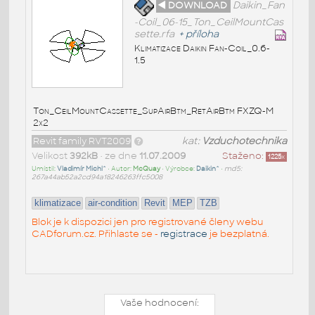
◄ DOWNLOAD
Daikin_Fan
-Coil_06-15_Ton_CeilMountCas
sette.rfa
+
příloha
Klimatizace Daikin Fan-Coil_0.6-
1.5
Ton_CeilMountCassette_SupAirBtm_RetAirBtm FXZQ-M
2x2
Revit family RVT2009
kat:
Vzduchotechnika
Velikost
392kB
• ze dne
11.07.2009
Staženo:
1225
x
Umístil:
Vladimír Michl^
• Autor:
McQuay
• Výrobce:
Daikin^
•
md5:
267a44ab52a2cd94a18246263ffc5008
klimatizace
air-condition
Revit
MEP
TZB
Blok je k dispozici jen pro registrované členy webu
CADforum.cz. Přihlaste se -
registrace
je bezplatná.
Vaše hodnocení: