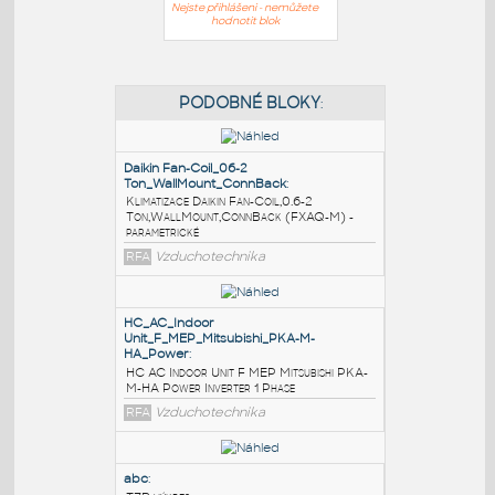
Nejste přihlášeni - nemůžete
hodnotit blok
PODOBNÉ BLOKY
:
Daikin Fan-Coil_06-2
Ton_WallMount_ConnBack
:
Klimatizace Daikin Fan-Coil,0.6-2
Ton,WallMount,ConnBack (FXAQ-M) -
parametrické
RFA
Vzduchotechnika