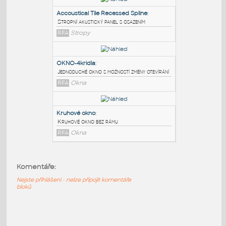
PODOBNÉ BLOKY
:
1_08
:
Bod osazený kovovou trubkou
DWG
Body
Accoustical Tile Recessed Spline
:
Stropní akustický panel s osazením
RFA
Stropy
OKNO-4kridla
:
Jednoduché okno s možností změny otevírání
Komentáře:
RFA
Okna
Nejste přihlášeni - nelze připojit komentáře
bloků
Kruhové okno
:
Kruhové okno bez rámu