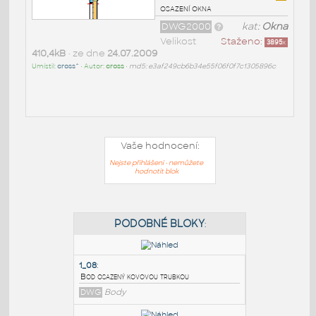
osazení okna
DWG2000
kat:
Okna
Velikost
Staženo:
3895
x
410,4kB
• ze dne
24.07.2009
Umístil:
cross^
• Autor:
cross
•
md5: e3af249cb6b34e55f06f0f7c1305896c
Vaše hodnocení:
Nejste přihlášeni - nemůžete
hodnotit blok