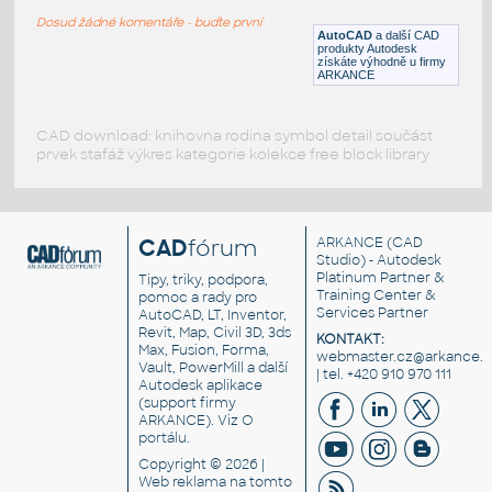
RFA
Okna
Dosud žádné komentáře - buďte první
AutoCAD
a další CAD
produkty Autodesk
získáte výhodně u firmy
ARKANCE
CAD download: knihovna rodina symbol detail součást
prvek stafáž výkres kategorie kolekce free block library
CAD
fórum
ARKANCE
(CAD
Studio) - Autodesk
Platinum Partner &
Tipy, triky, podpora,
Training Center &
pomoc a rady pro
Services Partner
AutoCAD, LT, Inventor,
Revit, Map, Civil 3D, 3ds
KONTAKT:
Max, Fusion, Forma,
webmaster.cz@arkance.w
Vault, PowerMill a další
| tel. +420 910 970 111
Autodesk aplikace
(support firmy
ARKANCE). Viz
O
portálu
.
Copyright © 2026 |
Web reklama
na tomto