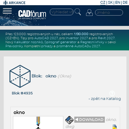
CZ
|
SK
|
EN
|
DE
Přes 123.000 registrovaných u nás, celkem
1.130.000
registrovaných
(CZ+EN)
. Tipy pro
AutoCAD 2027
, pro
Inventor 2027
a pro
Revit 2027
.
Nový
Kalkulátor nosníků
,
Spirograf generátor
a
Regresní křivky
v sekci
Převodníky
.
Kompletní
příkazy
a
proměnné AutoCADu 2027
.
Blok: okno
(Okna)
Blok #4935
« zpět na Katalog
okno
◄ DOWNLOAD
okno.
dwg