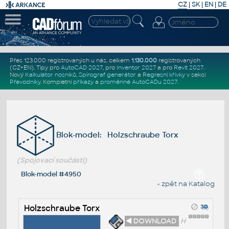
CZ
|
SK
|
EN
|
DE
Přes 123.000 registrovaných u nás, celkem
1.130.000
registrovaných
(CZ+EN)
. Tipy pro
AutoCAD 2027
, pro
Inventor 2027
a pro
Revit 2027
.
Nový
Kalkulátor nosníků
,
Spirograf generátor
a
Regresní křivky
v sekci
Převodníky
.
Kompletní
příkazy
a
proměnné AutoCADu 2027
.
Blok-model: Holzschraube Torx
(Spojovací součásti)
Blok-model #4950
« zpět na Katalog
Holzschraube Torx
◄ DOWNLOAD
H