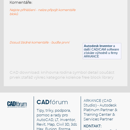
Komentáře:
Vruty Spax - knihovna
DWG
Spojovací součásti
Nejste přihlášeni - nelze připojit komentáře
bloků
SCRW_WSOHP
:
Vrut do dřeva, oválná hlava, Phillips - 85
velikostí: 4,5,6,8,9,10,12,14 (iPart)
Dosud žádné komentáře - buďte první
Autodesk Inventor
a
IPT
Spojovací součásti
další CAD/CAM software
získáte výhodně u firmy
ARKANCE
CAD download: knihovna rodina symbol detail součást
prvek stafáž výkres kategorie kolekce free block library
CAD
fórum
ARKANCE
(CAD
Studio) - Autodesk
Platinum Partner &
Tipy, triky, podpora,
Training Center &
pomoc a rady pro
Services Partner
AutoCAD, LT, Inventor,
Revit, Map, Civil 3D, 3ds
KONTAKT:
Max, Fusion, Forma,