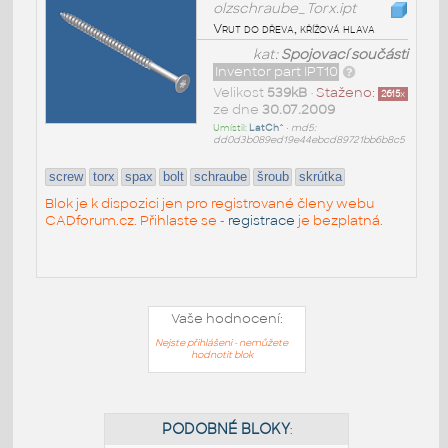
olzschraube_Torx.ipt
Vrut do dřeva, křížová hlava
kat:
Spojovací součásti
Inventor part IPT10
Velikost
539kB
•
Staženo:
2615
x
ze dne
30.07.2009
Umístil:
LatCh^
•
md5:
dd0d3b089ed19e44ebcd89721bb6b8c5
screw
torx
spax
bolt
schraube
šroub
skrútka
Blok je k dispozici jen pro registrované členy webu
CADforum.cz. Přihlaste se -
registrace
je bezplatná.
Vaše hodnocení:
Nejste přihlášeni - nemůžete
hodnotit blok