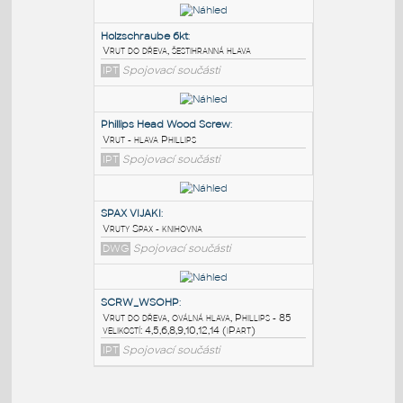
PODOBNÉ BLOKY
:
Holzschraube 6kt
:
Vrut do dřeva, šestihranná hlava
IPT
Spojovací součásti
Phillips Head Wood Screw
:
Vrut - hlava Phillips
IPT
Spojovací součásti
SPAX VIJAKI
: