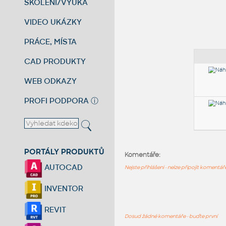
ŠKOLENÍ/VÝUKA
VIDEO UKÁZKY
PRÁCE, MÍSTA
CAD PRODUKTY
WEB ODKAZY
PROFI PODPORA
ⓘ
PORTÁLY PRODUKTŮ
Komentáře:
AUTOCAD
Nejste přihlášeni - nelze připojit komentá
INVENTOR
REVIT
Dosud žádné komentáře - buďte první