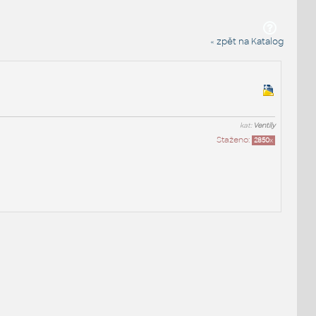
« zpět na Katalog
kat:
Ventily
Staženo:
2850
x