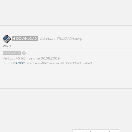
◄ DOWNLOAD
VALVULA_1PULGADA.dwg
Ventil
DWG2007
Velikost
46,1kB
• ze dne
06.08.2009
Umístil:
CACER^
•
md5: edd49901adbdac70c1b68305e3c4a0e0