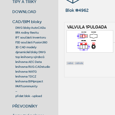
TIPY A TRIKY
Blok #4962
DOWNLOAD
CAD/BIM bloky
VALVULA 1PULGADA
DWG bloky AutoCADu
RFA rodiny Revitu
IPT součásti Inventoru
F3D součásti Fusion360
3D CAD modely
dynamické bloky DWG
top knihovny výrobců
knihovna AEC Data
valve
valvula
knihovna RUG-CADstudio
knihovna WATG
knihovna TDCZ
knihovna BIMproject
PARTcommunity
--
přidat blok - upload
PŘEVODNÍKY