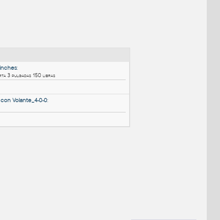
NÉ BLOKY
:
150 gate valve 3 inches
:
Válvula de compuerta 3 pulgadas 150 libras
DWG
Ventily
Valvula Bola Inox con Volante_4-0-0
:
Bola Volante 4"
DWG
Ventily