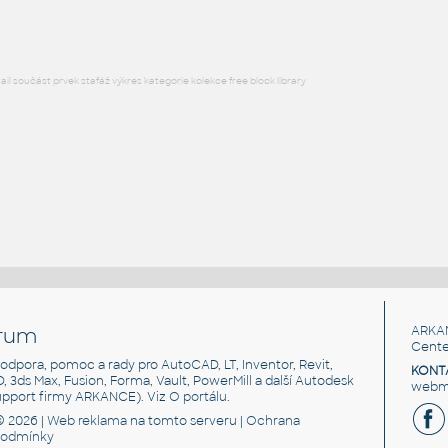
l součást prvek stafáž výkres kategorie kolekce free block library
rum
ARKA
Cente
, podpora, pomoc a rady pro AutoCAD, LT, Inventor, Revit,
KONT
3D, 3ds Max, Fusion, Forma, Vault, PowerMill a další Autodesk
webma
support firmy ARKANCE). Viz
O portálu
.
© 2026 |
Web reklama
na tomto serveru |
Ochrana
podmínky