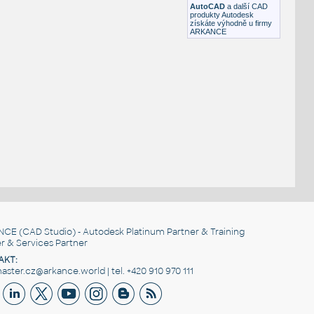
AutoCAD
a další CAD
produkty Autodesk
získáte výhodně u firmy
ARKANCE
NCE
(CAD Studio) - Autodesk Platinum Partner & Training
r & Services Partner
AKT:
ster.cz@arkance.world | tel. +420 910 970 111