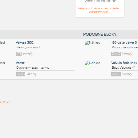
Vaše hodnocení:
Nejste přihlášeni - nemůžete
hodnotit blok
PODOB
Valvula 300
:
ře bloků
Ventil, dynamický
IPT
Ventily
Valve
:
Dynamický blok - ventil
DWG
Ventily