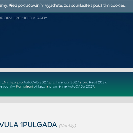
lamy. Před pokračováním vyjadřete, zda souhlasíte s použitím cookies.
 PODPORA | POMOC A RADY
Z+EN)
. Tipy pro
AutoCAD 2027
, pro
Inventor 2027
a pro
Revit 2027
.
řevodníky
.
Kompletní
příkazy
a
proměnné AutoCADu 2027
.
LVULA 1PULGADA
(Ventily)