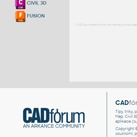
CIVIL 3D
FUSION
CAD download: knihovna rodina symbol detai
CAD
fó
Tipy, triky
Map, Civil 
aplikace (
Copyright 
soukromí, 