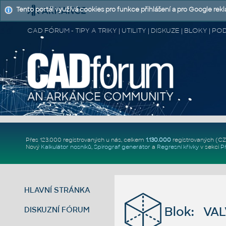
Tento portál využívá cookies pro funkce přihlášení a pro Google rek
CAD FÓRUM - TIPY A TRIKY | UTILITY | DISKUZE | BLOKY |
Přes 123.000 registrovaných u nás, celkem
1.130.000
registrovaných (C
Nový
Kalkulátor nosníků
,
Spirograf generátor
a
Regresní křivky
v sekci
P
HLAVNÍ STRÁNKA
Blok: VA
DISKUZNÍ FÓRUM