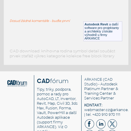
Severka
:
Severka - šipka
Dosud žádné komentáře - buďte první
DWG
Mapové symboly
Autodesk Revit
a další
software pro projektanty
a architekty získáte
výhodně u firmy
ARKANCE
CAD download: knihovna rodina symbol detail součást
prvek stafáž výkres kategorie kolekce free block library
CAD
fórum
ARKANCE
(CAD
Studio) - Autodesk
Platinum Partner &
Tipy, triky, podpora,
Training Center &
pomoc a rady pro
Services Partner
AutoCAD, LT, Inventor,
Revit, Map, Civil 3D, 3ds
KONTAKT:
Max, Fusion, Forma,
webmaster.cz@arkance.w
Vault, PowerMill a další
| tel. +420 910 970 111
Autodesk aplikace
(support firmy
ARKANCE). Viz
O