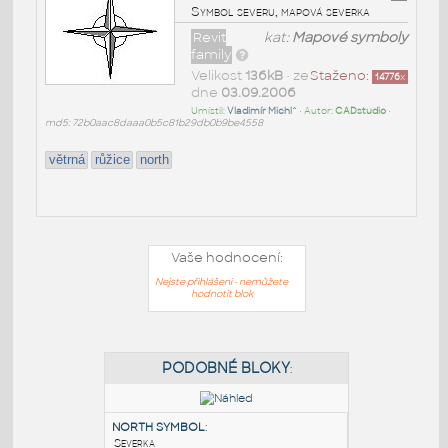
Symbol severu, mapová severka
Revit
kat:
Mapové symboly
family
Velikost
136kB
• ze
Staženo:
14776
x
dne
03.09.2006
Umístil:
Vladimír Michl^
• Autor:
CADstudio
•
md5: 72b0aac8daaa0b5c81b29db0b9be4558
větrná
růžice
north
Vaše hodnocení:
Nejste přihlášeni - nemůžete
hodnotit blok