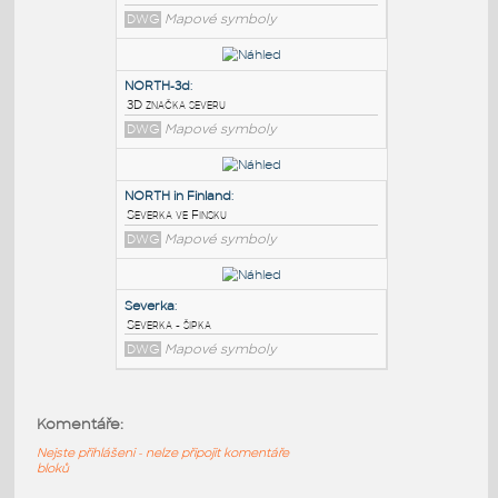
PODOBNÉ BLOKY
:
NORTH SYMBOL
:
Severka
DWG
Mapové symboly
NORTH-3d
:
3D značka severu
DWG
Mapové symboly
NORTH in Finland
:
Komentáře:
Severka ve Finsku
Nejste přihlášeni - nelze připojit komentáře
DWG
Mapové symboly
bloků