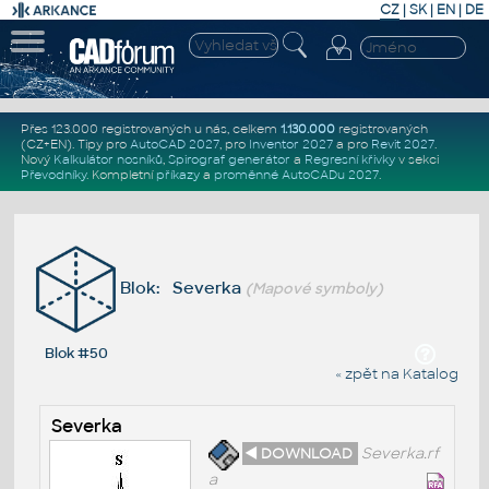
CZ
|
SK
|
EN
|
DE
Přes 123.000 registrovaných u nás, celkem
1.130.000
registrovaných
(CZ+EN)
. Tipy pro
AutoCAD 2027
, pro
Inventor 2027
a pro
Revit 2027
.
Nový
Kalkulátor nosníků
,
Spirograf generátor
a
Regresní křivky
v sekci
Převodníky
.
Kompletní
příkazy
a
proměnné AutoCADu 2027
.
Blok: Severka
(Mapové symboly)
Blok #50
« zpět na Katalog
Severka
◄ DOWNLOAD
Severka.rf
a