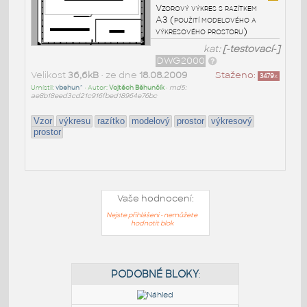
Vzorový výkres s razítkem
A3 (použití modelového a
výkresového prostoru)
kat:
[-testovací-]
DWG2000
Velikost
36,6kB
• ze dne
18.08.2009
Staženo:
3479
x
Umístil:
vbehun^
• Autor:
Vojtěch Běhunčík
•
md5:
ae8b18eed3cd21c916fbed18964e76bc
Vzor
výkresu
razítko
modelový
prostor
výkresový
prostor
Vaše hodnocení:
Nejste přihlášeni - nemůžete
hodnotit blok