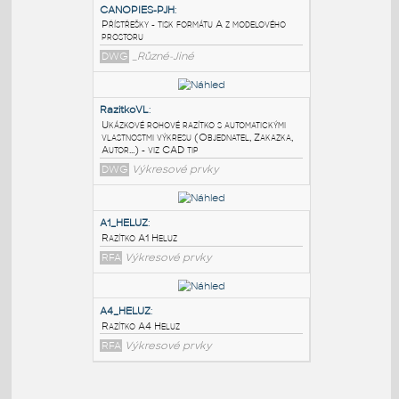
PODOBNÉ BLOKY
:
CANOPIES-PJH
:
Přístřešky - tisk formátu A z modelového
prostoru
DWG
_Různé-Jiné
RazitkoVL
:
Ukázkové rohové razítko s automatickými
vlastnostmi výkresu (Objednatel, Zakazka,
Autor...) - viz CAD tip
DWG
Výkresové prvky