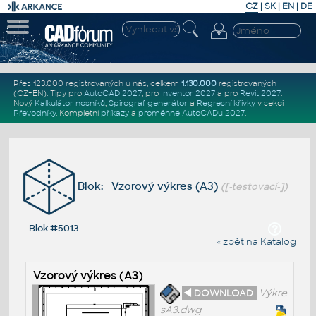
CZ
|
SK
|
EN
|
DE
Přes 123.000 registrovaných u nás, celkem
1.130.000
registrovaných
(CZ+EN)
. Tipy pro
AutoCAD 2027
, pro
Inventor 2027
a pro
Revit 2027
.
Nový
Kalkulátor nosníků
,
Spirograf generátor
a
Regresní křivky
v sekci
Převodníky
.
Kompletní
příkazy
a
proměnné AutoCADu 2027
.
Blok: Vzorový výkres (A3)
([-testovací-])
Blok #5013
« zpět na Katalog
Vzorový výkres (A3)
◄ DOWNLOAD
Výkre
sA3.dwg