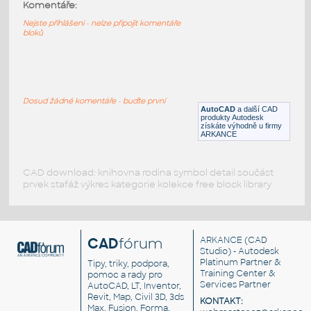
A1_HELUZ
:
Komentáře:
Razítko A1 Heluz
Nejste přihlášeni - nelze připojit komentáře
bloků
RFA
Výkresové prvky
A4_HELUZ
:
Razítko A4 Heluz
Dosud žádné komentáře - buďte první
AutoCAD
a další CAD
RFA
Výkresové prvky
produkty Autodesk
získáte výhodně u firmy
ARKANCE
CAD download: knihovna rodina symbol detail součást
prvek stafáž výkres kategorie kolekce free block library
CAD
fórum
ARKANCE
(CAD
Studio) - Autodesk
Platinum Partner &
Tipy, triky, podpora,
Training Center &
pomoc a rady pro
Services Partner
AutoCAD, LT, Inventor,
Revit, Map, Civil 3D, 3ds
KONTAKT:
Max, Fusion, Forma,