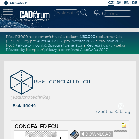
CZ
|
SK
|
EN
|
DE
Přes 123.000 registrovaných u nás, celkem
1.130.000
registrovaných
(CZ+EN)
. Tipy pro
AutoCAD 2027
, pro
Inventor 2027
a pro
Revit 2027
.
Nový
Kalkulátor nosníků
,
Spirograf generátor
a
Regresní křivky
v sekci
Převodníky
.
Kompletní
příkazy
a
proměnné AutoCADu 2027
.
Blok: CONCEALED FCU
(Vzduchotechnika)
Blok #5046
« zpět na Katalog
CONCEALED FCU
◄ DOWNLOAD