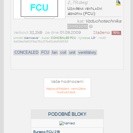
2_TR.dwg
Uzavřená ventilační
jednotka (FCU)
kat:
Vzduchotechnika
DWG2010
Velikost
32,2kB
• ze dne
01.09.2009
Staženo:
7570
x
Umístil:
islamsave^
• Autor:
CONCEALED FCU
• Výrobce:
LG^
•
md5:
6d09e2b6f2f1bd75c2f7a45c6dfd6556
CONCEALED
FCU
fan
coil
unit
ventilátory
Vaše hodnocení:
Nejste přihlášeni - nemůžete
hodnotit blok