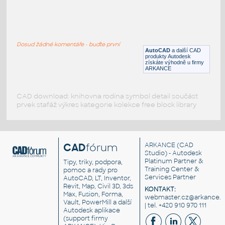
Eurapo FCU 112
:
fan coil unit
Dosud žádné komentáře - buďte první
DWG
Vzduchotechnika
AutoCAD
a další CAD
produkty Autodesk
získáte výhodně u firmy
ARKANCE
CAD download: knihovna rodina symbol detail součást
prvek stafáž výkres kategorie kolekce free block library
CAD
fórum
ARKANCE
(CAD
Studio) - Autodesk
Platinum Partner &
Tipy, triky, podpora,
Training Center &
pomoc a rady pro
Services Partner
AutoCAD, LT, Inventor,
Revit, Map, Civil 3D, 3ds
KONTAKT:
Max, Fusion, Forma,
webmaster.cz@arkance.w
Vault, PowerMill a další
| tel. +420 910 970 111
Autodesk aplikace
(support firmy