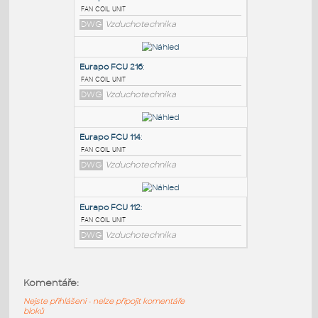
PODOBNÉ BLOKY
:
Eurapo FCU 218
:
fan coil unit
DWG
Vzduchotechnika
Eurapo FCU 216
:
fan coil unit
DWG
Vzduchotechnika
Eurapo FCU 114
:
Komentáře:
fan coil unit
Nejste přihlášeni - nelze připojit komentáře
DWG
Vzduchotechnika
bloků